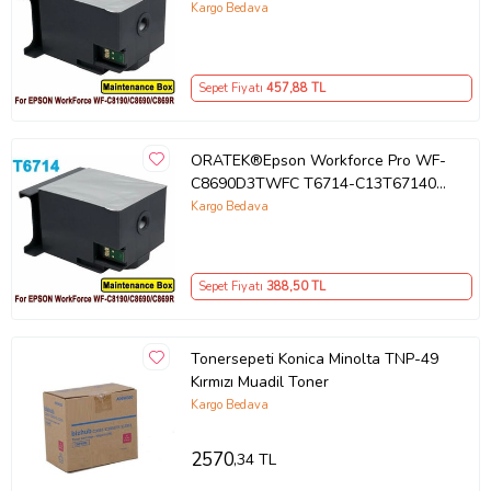
Muadil Atık Kutusu Bakım Tankı
Kargo Bedava
Sepet Fiyatı
457
,88 TL
ORATEK®Epson Workforce Pro WF-
C8690D3TWFC T6714-C13T671400
Muadil Atık Kutusu Bakım Tankı
Kargo Bedava
Sepet Fiyatı
388
,50 TL
Tonersepeti Konica Minolta TNP-49
Kırmızı Muadil Toner
Kargo Bedava
2570
,34 TL