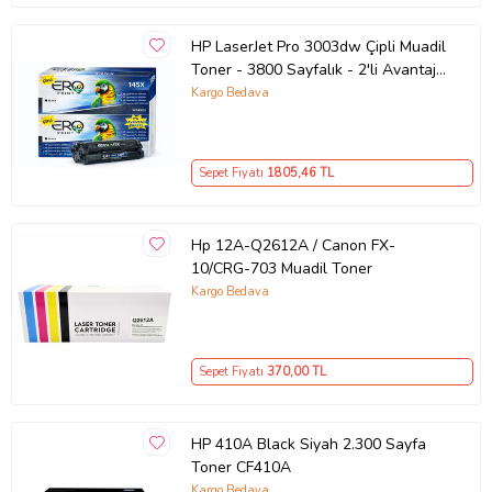
HP LaserJet Pro 3003dw Çipli Muadil
Toner - 3800 Sayfalık - 2'li Avantaj
Paket
Kargo Bedava
Sepet Fiyatı
1805
,46 TL
Hp 12A-Q2612A / Canon FX-
10/CRG-703 Muadil Toner
Kargo Bedava
Sepet Fiyatı
370
,00 TL
HP 410A Black Siyah 2.300 Sayfa
Toner CF410A
Kargo Bedava