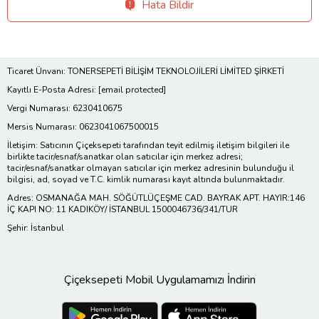
Hata Bildir
Ticaret Ünvanı: TONERSEPETİ BİLİŞİM TEKNOLOJİLERİ LİMİTED ŞİRKETİ
Kayıtlı E-Posta Adresi:
[email protected]
Vergi Numarası: 6230410675
Mersis Numarası: 0623041067500015
İletişim: Satıcının Çiçeksepeti tarafından teyit edilmiş iletişim bilgileri ile
birlikte tacir/esnaf/sanatkar olan satıcılar için merkez adresi;
tacir/esnaf/sanatkar olmayan satıcılar için merkez adresinin bulunduğu il
bilgisi, ad, soyad ve T.C. kimlik numarası kayıt altında bulunmaktadır.
Adres: OSMANAĞA MAH. SÖĞÜTLÜÇEŞME CAD. BAYRAK APT. HAYIR:146
İÇ KAPI NO: 11 KADIKÖY/ İSTANBUL 1500046736/341/TUR
Şehir: İstanbul
Çiçeksepeti Mobil Uygulamamızı İndirin