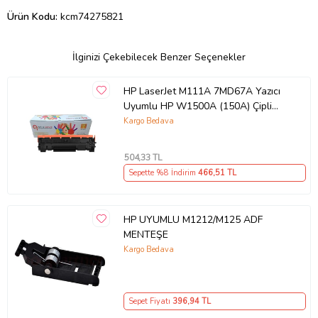
Ürün Kodu:
kcm74275821
İlginizi Çekebilecek Benzer Seçenekler
HP LaserJet M111A 7MD67A Yazıcı
Uyumlu HP W1500A (150A) Çipli
Muadil Toner (Siyah)
Kargo Bedava
504
,33 TL
Sepette %8 İndirim
466
,51 TL
HP UYUMLU M1212/M125 ADF
MENTEŞE
Kargo Bedava
Sepet Fiyatı
396
,94 TL