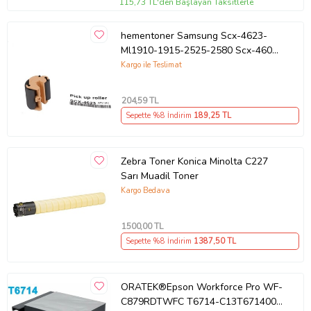
115,73 TL'den Başlayan Taksitlerle
hementoner Samsung Scx-4623-
Ml1910-1915-2525-2580 Scx-4600
Kağıt Alma Pateni (Pickup Roller)
Kargo ile Teslimat
204
,59 TL
Sepette %8 İndirim
189
,25 TL
Zebra Toner Konica Minolta C227
Sarı Muadil Toner
Kargo Bedava
1500
,00 TL
Sepette %8 İndirim
1387
,50 TL
ORATEK®Epson Workforce Pro WF-
C879RDTWFC T6714-C13T671400