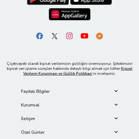
Çiçeksepeti olarak kişisel verilerinizin gizliliğini önemsiyoruz. Şirketimizin
kişisel veri işleme süreçleri hakkında detaylı bilgi almak için lütfen
Kişisel
Verilerin Korunması ve Gizlilik Politikası
’nı inceleyiniz.
Faydalı Bilgiler
Kurumsal
İletişim
Özel Günler