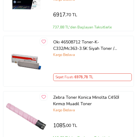
6917
,70 TL
737,88 TL'den Başlayan Taksitlerle
Okı 46508712 Toner-K-
C332/Mc363-3.5K Siyah Toner /
C332 Mc363 / 3500 Sayfa
Kargo Bedava
Sepet Fiyatı
6978
,78 TL
Zebra Toner Konica Minolta C450İ
Kırmızı Muadil Toner
Kargo Bedava
1085
,00 TL