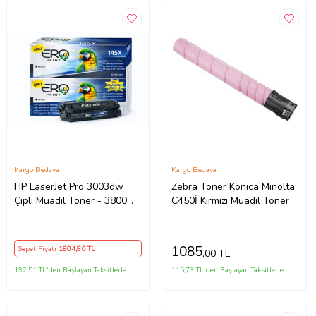
Kargo Bedava
Kargo Bedava
HP LaserJet Pro 3003dw
Zebra Toner Konica Minolta
Çipli Muadil Toner - 3800
C450İ Kırmızı Muadil Toner
Sayfalık - 2'li Avantaj Paket
1085
Sepet Fiyatı
1804
,86 TL
,00 TL
192,51 TL'den Başlayan Taksitlerle
115,73 TL'den Başlayan Taksitlerle