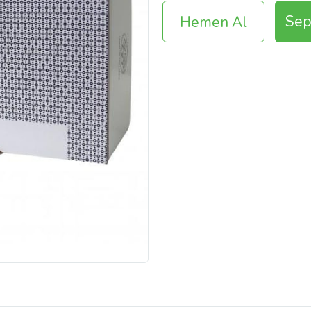
Sep
Hemen Al