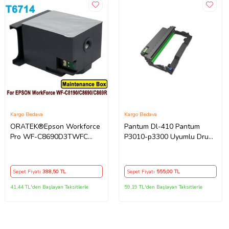
Kargo Bedava
Kargo Bedava
ORATEK®Epson Workforce
Pantum Dl-410 Pantum
Pro WF-C8690D3TWFC
P3010-p3300 Uyumlu Drum
T6714-C13T671400 Muadil
Ünitesi
Atık Kutusu Bakım Tankı
Sepet Fiyatı
388
,50 TL
Sepet Fiyatı
555
,00 TL
41,44 TL'den Başlayan Taksitlerle
59,19 TL'den Başlayan Taksitlerle