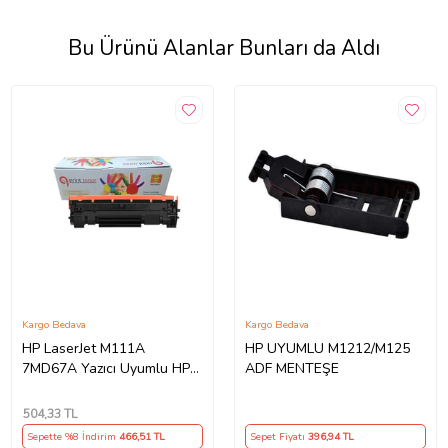
Bu Ürünü Alanlar Bunları da Aldı
Kargo Bedava
Kargo Bedava
HP LaserJet M111A
HP UYUMLU M1212/M125
7MD67A Yazıcı Uyumlu HP
ADF MENTEŞE
W1500A (150A) Çipli Muadil
Toner (Siyah)
504
,33 TL
Sepette %8 İndirim
466
,51 TL
Sepet Fiyatı
396
,94 TL