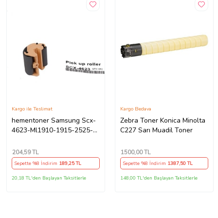
Kargo ile Teslimat
Kargo Bedava
hementoner Samsung Scx-
Zebra Toner Konica Minolta
4623-Ml1910-1915-2525-
C227 Sarı Muadil Toner
2580 Scx-4600 Kağıt Alma
Pateni (Pickup Roller)
204
,59 TL
1500
,00 TL
Sepette %8 İndirim
189
,25 TL
Sepette %8 İndirim
1387
,50 TL
20,18 TL'den Başlayan Taksitlerle
148,00 TL'den Başlayan Taksitlerle