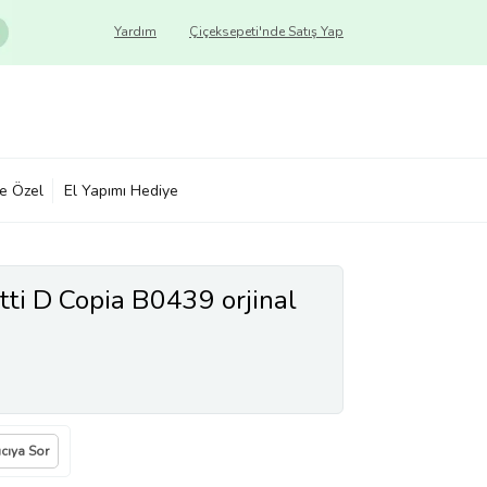
Yardım
Çiçeksepeti'nde Satış Yap
ye Özel
El Yapımı Hediye
tti D Copia B0439 orjinal
ıcıya Sor