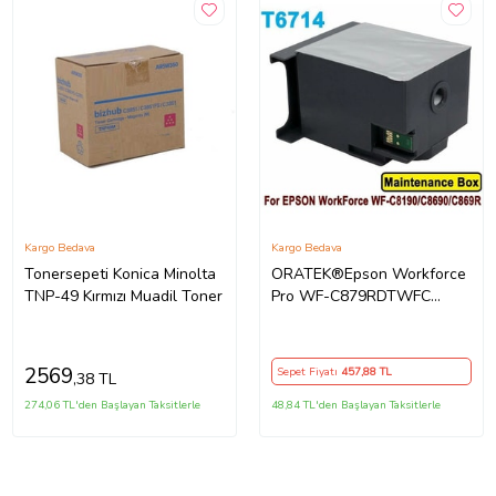
Kargo Bedava
Kargo Bedava
Tonersepeti Konica Minolta
ORATEK®Epson Workforce
TNP-49 Kırmızı Muadil Toner
Pro WF-C879RDTWFC
T6714-C13T671400 Muadil
Atık Kutusu Bakım Tankı
2569
Sepet Fiyatı
457
,88 TL
,38 TL
274,06 TL'den Başlayan Taksitlerle
48,84 TL'den Başlayan Taksitlerle