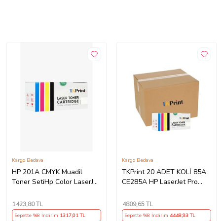
Kargo Bedava
Kargo Bedava
HP 201A CMYK Muadil
TKPrint 20 ADET KOLİ 85A
Toner SetiHp Color LaserJet
CE285A HP LaserJet Pro
M274dn- M277n
P1102 Muadil Toner
1423
,80 TL
4809
,65 TL
Sepette %8 İndirim
1317
,01 TL
Sepette %8 İndirim
4448
,93 TL