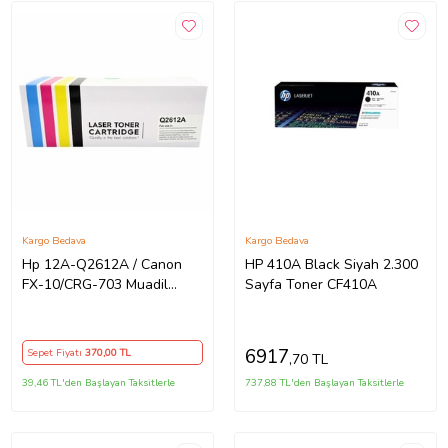
Kargo Bedava
Kargo Bedava
Hp 12A-Q2612A / Canon
HP 410A Black Siyah 2.300
FX-10/CRG-703 Muadil
Sayfa Toner CF410A
Toner
6917
Sepet Fiyatı
370
,00 TL
,70 TL
39,46 TL'den Başlayan Taksitlerle
737,88 TL'den Başlayan Taksitlerle