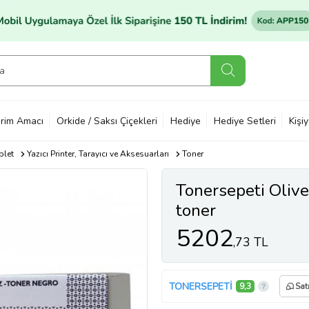
rim Amacı
Orkide / Saksı Çiçekleri
Hediye
Hediye Setleri
Kişi
blet
Yazıcı Printer, Tarayıcı ve Aksesuarları
Toner
Tonersepeti Olive
toner
5202
,73 TL
TONERSEPETİ
9,3
Sat