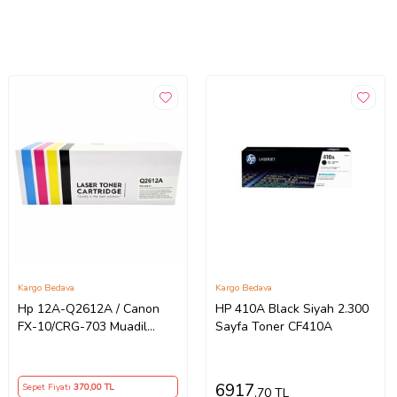
Kargo Bedava
Kargo Bedava
Hp 12A-Q2612A / Canon
HP 410A Black Siyah 2.300
FX-10/CRG-703 Muadil
Sayfa Toner CF410A
Toner
6917
Sepet Fiyatı
370
,00 TL
,70 TL