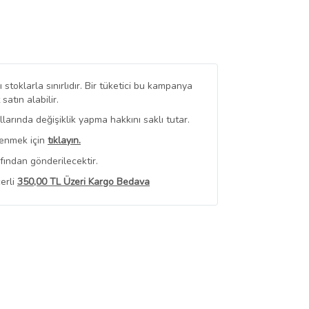
stoklarla sınırlıdır. Bir tüketici bu kampanya
tın alabilir.
arında değişiklik yapma hakkını saklı tutar.
renmek için
tıklayın.
fından gönderilecektir.
erli
350,00 TL Üzeri Kargo Bedava
 Görüntüle
iyat bilgileri, satıcı tarafından