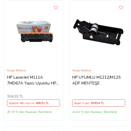
Kargo Bedava
Kargo Bedava
HP LaserJet M111A
HP UYUMLU M1212/M125
7MD67A Yazıcı Uyumlu HP
ADF MENTEŞE
W1500A (150A) Çipli Muadil
Toner (Siyah)
504
,33 TL
Sepette %8 İndirim
466
,51 TL
Sepet Fiyatı
396
,94 TL
49,76 TL'den Başlayan Taksitlerle
42,34 TL'den Başlayan Taksitlerle