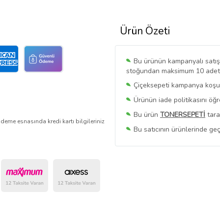
Ürün Özeti
Bu ürünün kampanyalı satışı 
stoğundan maksimum 10 adet sa
Çiçeksepeti kampanya koşull
Ürünün iade politikasını öğ
Bu ürün
TONERSEPETİ
tara
deme esnasında kredi kartı bilgileriniz
Bu satıcının ürünlerinde geç
Bu Satıcının
Tüm Ürünlerini
Ürün sayfasında gördüğünüz f
belirlenmektedir.