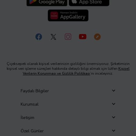
Çiçeksepeti olarak kişisel verilerinizin gizliliğini önemsiyoruz. Şirketimizin
kişisel veri işleme süreçleri hakkında detaylı bilgi almak için lütfen
Kişisel
Verilerin Korunması ve Gizlilik Politikası
’nı inceleyiniz.
Faydalı Bilgiler
Kurumsal
İletişim
Özel Günler