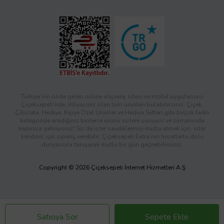
Türkiye’nin önde gelen online alışveriş sitesi ve mobil uygulaması
Çiçeksepeti’nde, ihtiyacınız olan tüm ürünleri bulabilirsiniz. Çiçek,
Çikolata, Hediye, Kişiye Özel Ürünler ve Hediye Setleri gibi birçok farklı
kategoride aradığınız binlerce ürünü sizlere sunuyor ve zamanında
kapınıza getiriyoruz! Siz de ister sevdiklerinizi mutlu etmek için, ister
kendiniz için sipariş verebilir; Çiçeksepeti Extra’nın fırsatlarla dolu
dünyasıyla tanışarak mutlu bir gün geçirebilirsiniz.
Copyright © 2026 Çiçeksepeti İnternet Hizmetleri A.Ş
Satıcıya Sor
Sepete Ekle