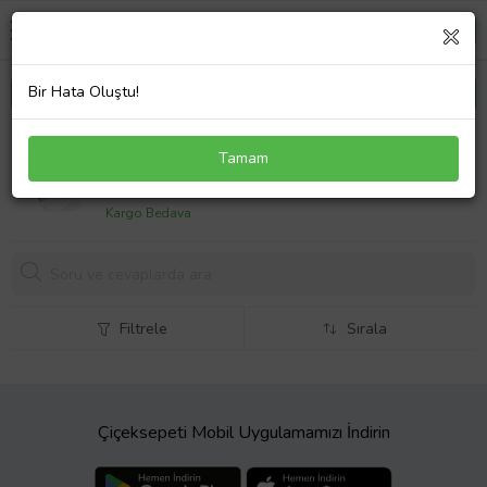
Bir Hata Oluştu!
Tonersepeti Ricoh SPC231 Mavi Muadil Toner
Tamam
2854,
87 TL
Kargo Bedava
Filtrele
Sırala
Çiçeksepeti Mobil Uygulamamızı İndirin