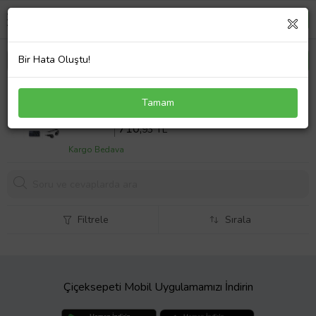
Bir Hata Oluştu!
Toshiba Dynabook Satellite A105-S4092 Notebook
Tamam
Adaptör Laptop Şarj V1
Sepette %10 İndirim
789
,92 TL
710,
93 TL
Kargo Bedava
Filtrele
Sırala
Çiçeksepeti Mobil Uygulamamızı İndirin