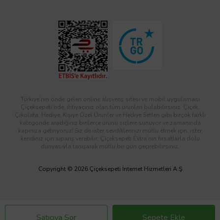
Türkiye’nin önde gelen online alışveriş sitesi ve mobil uygulaması
Çiçeksepeti’nde, ihtiyacınız olan tüm ürünleri bulabilirsiniz. Çiçek,
Çikolata, Hediye, Kişiye Özel Ürünler ve Hediye Setleri gibi birçok farklı
kategoride aradığınız binlerce ürünü sizlere sunuyor ve zamanında
kapınıza getiriyoruz! Siz de ister sevdiklerinizi mutlu etmek için, ister
kendiniz için sipariş verebilir; Çiçeksepeti Extra’nın fırsatlarla dolu
dünyasıyla tanışarak mutlu bir gün geçirebilirsiniz.
Copyright © 2026 Çiçeksepeti İnternet Hizmetleri A.Ş
Satıcıya Sor
Sepete Ekle