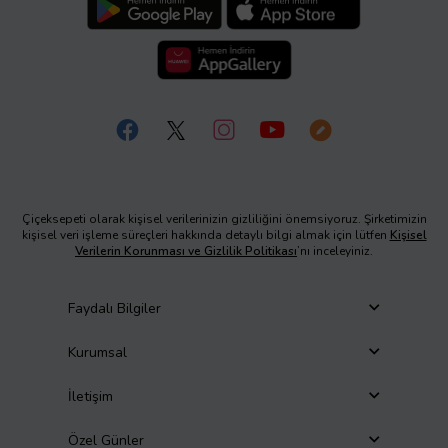
Çiçeksepeti olarak kişisel verilerinizin gizliliğini önemsiyoruz. Şirketimizin
kişisel veri işleme süreçleri hakkında detaylı bilgi almak için lütfen
Kişisel
Verilerin Korunması ve Gizlilik Politikası
’nı inceleyiniz.
Faydalı Bilgiler
Kurumsal
İletişim
Özel Günler