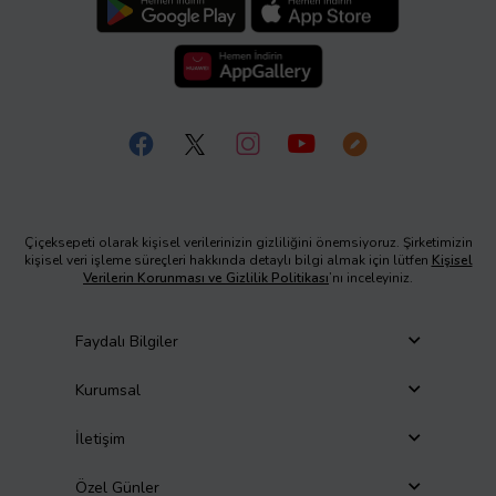
Çiçeksepeti olarak kişisel verilerinizin gizliliğini önemsiyoruz. Şirketimizin
kişisel veri işleme süreçleri hakkında detaylı bilgi almak için lütfen
Kişisel
Verilerin Korunması ve Gizlilik Politikası
’nı inceleyiniz.
Faydalı Bilgiler
Kurumsal
İletişim
Özel Günler