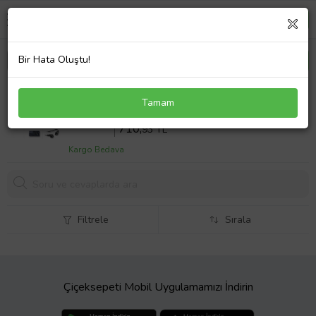
Bir Hata Oluştu!
Toshiba Dynabook Satellite L300-2C4 Adaptör
Tamam
Laptop Şarj Aleti
Sepette %10 İndirim
789
,92 TL
710,
93 TL
Kargo Bedava
Filtrele
Sırala
Çiçeksepeti Mobil Uygulamamızı İndirin