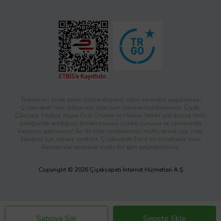
Türkiye’nin önde gelen online alışveriş sitesi ve mobil uygulaması
Çiçeksepeti’nde, ihtiyacınız olan tüm ürünleri bulabilirsiniz. Çiçek,
Çikolata, Hediye, Kişiye Özel Ürünler ve Hediye Setleri gibi birçok farklı
kategoride aradığınız binlerce ürünü sizlere sunuyor ve zamanında
kapınıza getiriyoruz! Siz de ister sevdiklerinizi mutlu etmek için, ister
kendiniz için sipariş verebilir; Çiçeksepeti Extra’nın fırsatlarla dolu
dünyasıyla tanışarak mutlu bir gün geçirebilirsiniz.
Copyright © 2026 Çiçeksepeti İnternet Hizmetleri A.Ş
Satıcıya Sor
Sepete Ekle