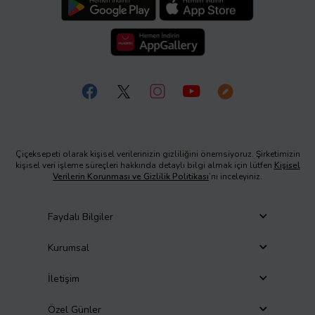
Çiçeksepeti olarak kişisel verilerinizin gizliliğini önemsiyoruz. Şirketimizin
kişisel veri işleme süreçleri hakkında detaylı bilgi almak için lütfen
Kişisel
Verilerin Korunması ve Gizlilik Politikası
’nı inceleyiniz.
Faydalı Bilgiler
Kurumsal
İletişim
Özel Günler