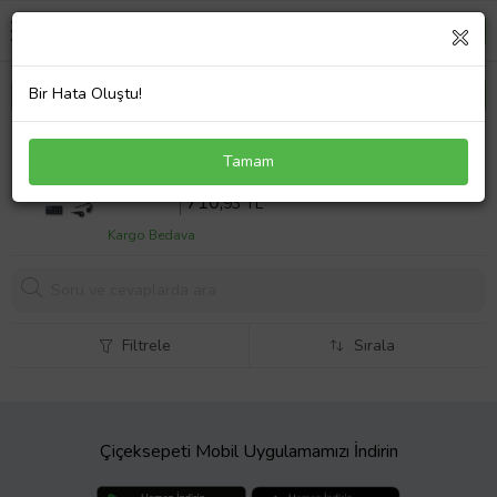
Bir Hata Oluştu!
Toshiba Dynabook Satellite L500-14X Adaptör
Tamam
Laptop Şarj Aleti 75W
Sepette %10 İndirim
789
,92 TL
710,
93 TL
Kargo Bedava
Filtrele
Sırala
Çiçeksepeti Mobil Uygulamamızı İndirin