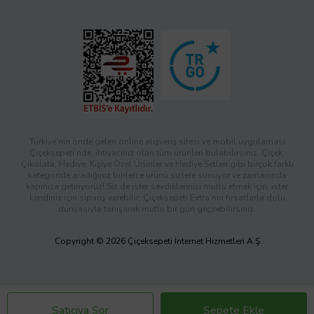
Türkiye’nin önde gelen online alışveriş sitesi ve mobil uygulaması
Çiçeksepeti’nde, ihtiyacınız olan tüm ürünleri bulabilirsiniz. Çiçek,
Çikolata, Hediye, Kişiye Özel Ürünler ve Hediye Setleri gibi birçok farklı
kategoride aradığınız binlerce ürünü sizlere sunuyor ve zamanında
kapınıza getiriyoruz! Siz de ister sevdiklerinizi mutlu etmek için, ister
kendiniz için sipariş verebilir; Çiçeksepeti Extra’nın fırsatlarla dolu
dünyasıyla tanışarak mutlu bir gün geçirebilirsiniz.
Copyright © 2026 Çiçeksepeti İnternet Hizmetleri A.Ş
Satıcıya Sor
Sepete Ekle