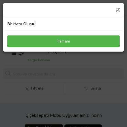
Bir Hata Oluştu!
Toshiba Dynabook Satellite Pro L300D-EZ1003X
Tamam
Adaptör Laptop Şarj Aleti
Sepette %10 İndirim
789
,92 TL
710,
93 TL
Kargo Bedava
Filtrele
Sırala
Çiçeksepeti Mobil Uygulamamızı İndirin