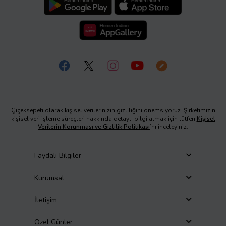
Çiçeksepeti olarak kişisel verilerinizin gizliliğini önemsiyoruz. Şirketimizin
kişisel veri işleme süreçleri hakkında detaylı bilgi almak için lütfen
Kişisel
Verilerin Korunması ve Gizlilik Politikası
’nı inceleyiniz.
Faydalı Bilgiler
Kurumsal
İletişim
Özel Günler