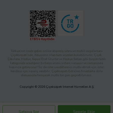
Türkiye’nin önde gelen online alışveriş sitesi ve mobil uygulaması
Çiçeksepeti’nde, ihtiyacınız olan tüm ürünleri bulabilirsiniz. Çiçek,
Çikolata, Hediye, Kişiye Özel Ürünler ve Hediye Setleri gibi birçok farklı
kategoride aradığınız binlerce ürünü sizlere sunuyor ve zamanında
kapınıza getiriyoruz! Siz de ister sevdiklerinizi mutlu etmek için, ister
kendiniz için sipariş verebilir; Çiçeksepeti Extra’nın fırsatlarla dolu
dünyasıyla tanışarak mutlu bir gün geçirebilirsiniz.
Copyright © 2026 Çiçeksepeti İnternet Hizmetleri A.Ş
Satıcıya Sor
Sepete Ekle