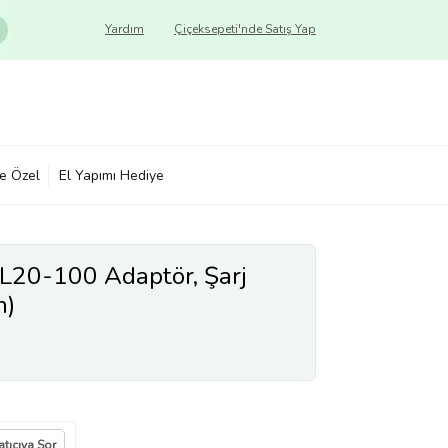
Yardım
Çiçeksepeti'nde Satış Yap
ye Özel
El Yapımı Hediye
 L20-100 Adaptör, Şarj
h)
atıcıya Sor