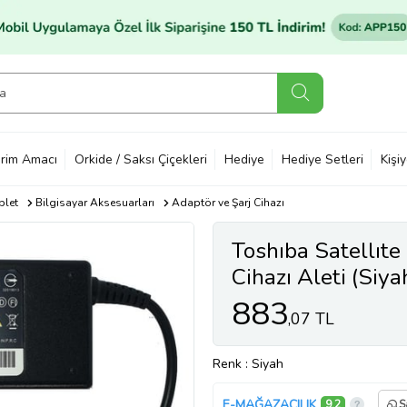
rim Amacı
Orkide / Saksı Çiçekleri
Hediye
Hediye Setleri
Kişi
blet
Bilgisayar Aksesuarları
Adaptör ve Şarj Cihazı
Toshıba Satellıte
Cihazı Aleti (Siya
883
,07 TL
Renk
: Siyah
E-MAĞAZACILIK
9,2
S