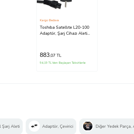
Kargo Bedava
Toshıba Satellıte L20-100
Adaptör, Şarj Cihazı Aleti
(Siyah)
883
,07 TL
94,19 TL'den Başlayan Taksitlerle
 Şarj Aleti
Adaptör, Çevirici
Diğer Yedek Parça,