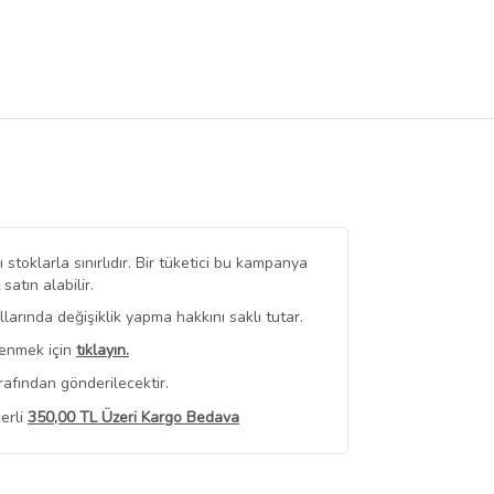
stoklarla sınırlıdır. Bir tüketici bu kampanya
tın alabilir.
arında değişiklik yapma hakkını saklı tutar.
renmek için
tıklayın.
rafından gönderilecektir.
erli
350,00 TL Üzeri Kargo Bedava
 Görüntüle
iyat bilgileri, satıcı tarafından