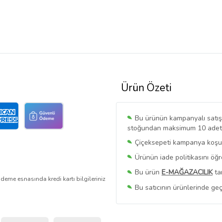
Ürün Özeti
Bu ürünün kampanyalı satışı 
stoğundan maksimum 10 adet sa
Çiçeksepeti kampanya koşull
Ürünün iade politikasını öğ
Bu ürün
E-MAĞAZACILIK
ta
deme esnasında kredi kartı bilgileriniz
Bu satıcının ürünlerinde geç
Bu Satıcının
Tüm Ürünlerini
Ürün sayfasında gördüğünüz f