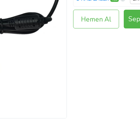
Sep
Hemen Al