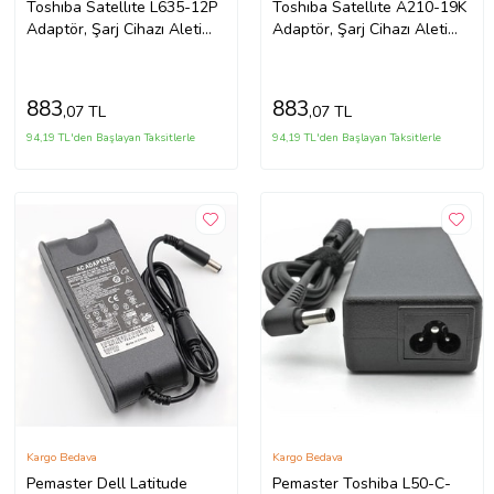
Toshıba Satellıte L635-12P
Toshıba Satellıte A210-19K
Adaptör, Şarj Cihazı Aleti
Adaptör, Şarj Cihazı Aleti
(Siyah)
(Siyah)
883
883
,07 TL
,07 TL
94,19 TL'den Başlayan Taksitlerle
94,19 TL'den Başlayan Taksitlerle
Kargo Bedava
Kargo Bedava
Pemaster Dell Latitude
Pemaster Toshiba L50-C-