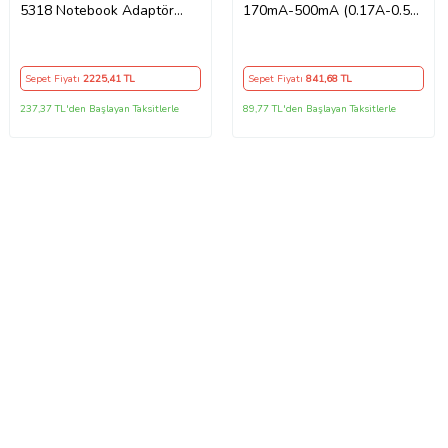
5318 Notebook Adaptör
170mA-500mA (0.17A-0.5A)
Orijinal Şarj Aleti
Adaptör - Şarj Aleti RETRO
Sepet Fiyatı
2225
,41 TL
Sepet Fiyatı
841
,68 TL
237,37 TL'den Başlayan Taksitlerle
89,77 TL'den Başlayan Taksitlerle