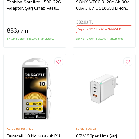
Toshıba Satellıte L500-226
SONY VTC6 3120mAh 30A-
Adaptör, Şarj Cihazı Aleti
60A 3.6V US18650 Li-ion
(Siyah)
Batarya
382
,93 TL
883
Sepette %10 İndirim
344
,64 TL
,07 TL
94,19 TL'den Başlayan Taksitlerle
36,76 TL'den Başlayan Taksitlerle
Kargo ile Teslimat
Kargo Bedava
Duracell 10 No Kulaklık Pili
65W Süper Hızlı Şarj