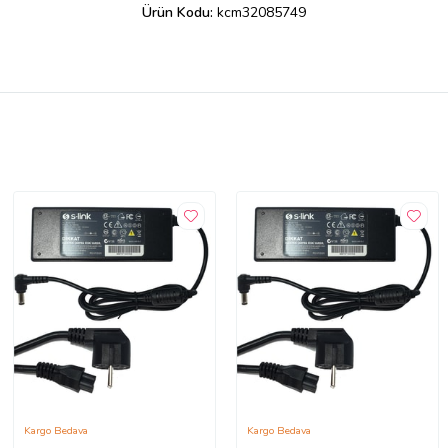
Ürün Kodu:
kcm32085749
Kargo Bedava
Kargo Bedava