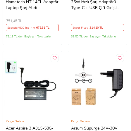
Hometech HT 14CL Adaptör
25W Hızlı Şarj Adaptörü
Laptop Şarj Aleti
Type-C + USB Çift Girişli
Akıllı Şarj Başlığı Kompakt
Tasarım
751
,45 TL
Sepette %10 İndirim
676
,31 TL
Sepet Fiyatı
314
,10 TL
72,13 TL'den Başlayan Taksitlerle
33,50 TL'den Başlayan Taksitlerle
Kargo Bedava
Kargo Bedava
Acer Aspire 3 A315-58G-
Arzum Süpürge 24V-30V