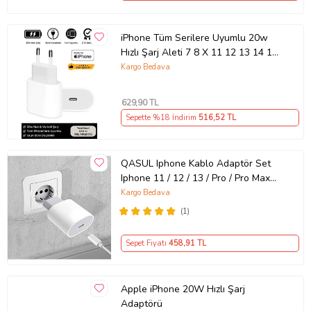
iPhone Tüm Serilere Uyumlu 20w
Hızlı Şarj Aleti 7 8 X 11 12 13 14 15
16 İçin Type-C Girişli Adaptör
Kargo Bedava
629
,90 TL
Sepette %18 İndirim
516
,52 TL
QASUL Iphone Kablo Adaptör Set
Iphone 11 / 12 / 13 / Pro / Pro Max
Uyumlu Şarj Aleti Seti
Kargo Bedava
(1)
Sepet Fiyatı
458
,91 TL
Apple iPhone 20W Hızlı Şarj
Adaptörü