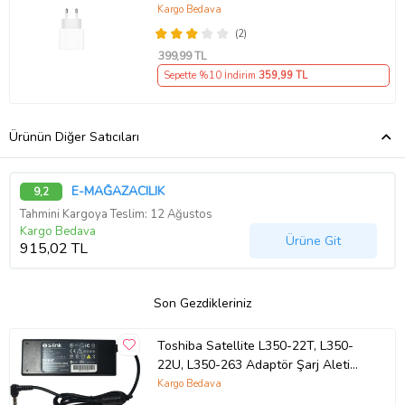
Kargo Bedava
(2)
399
,99 TL
Sepette %10 İndirim
359
,99 TL
Ürünün Diğer Satıcıları
E-MAĞAZACILIK
9,2
Tahmini Kargoya Teslim: 12 Ağustos
Kargo Bedava
Ürüne Git
915,02 TL
Son Gezdikleriniz
Toshiba Satellite L350-22T, L350-
22U, L350-263 Adaptör Şarj Aleti
(Siyah)
Kargo Bedava