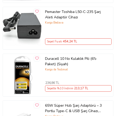
Pemaster Toshiba L50-C-235 Şarj
Aleti Adaptör Cihazı
Kargo Bedava
Sepet Fiyatı
454
,24 TL
Duracell 10 No Kulaklık Pili (6'lı
Paket) (Siyah)
Kargo ile Teslimat
236
,86 TL
Sepette %10 İndirim
213
,17 TL
65W Süper Hızlı Şarj Adaptörü – 3
Portlu Type-C & USB Şarj Cihazı,