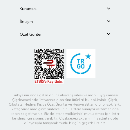
Kurumsal
İletişim
Özel Günler
Türkiye’nin önde gelen online alışveriş sitesi ve mobil uygulaması
Çiçeksepeti’nde, ihtiyacınız olan tüm ürünleri bulabilirsiniz. Çiçek,
Çikolata, Hediye, Kişiye Özel Ürünler ve Hediye Setleri gibi birçok farklı
kategoride aradığınız binlerce ürünü sizlere sunuyor ve zamanında
kapınıza getiriyoruz! Siz de ister sevdiklerinizi mutlu etmek için, ister
kendiniz için sipariş verebilir; Çiçeksepeti Extra’nın fırsatlarla dolu
dünyasıyla tanışarak mutlu bir gün geçirebilirsiniz.