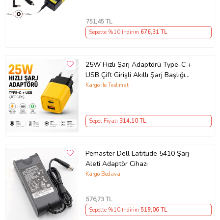
751
,45 TL
Sepette %10 İndirim
676
,31 TL
25W Hızlı Şarj Adaptörü Type-C +
USB Çift Girişli Akıllı Şarj Başlığı
Kompakt Tasarım
Kargo ile Teslimat
Sepet Fiyatı
314
,10 TL
Pemaster Dell Latitude 5410 Şarj
Aleti Adaptör Cihazı
Kargo Bedava
576
,73 TL
Sepette %10 İndirim
519
,06 TL