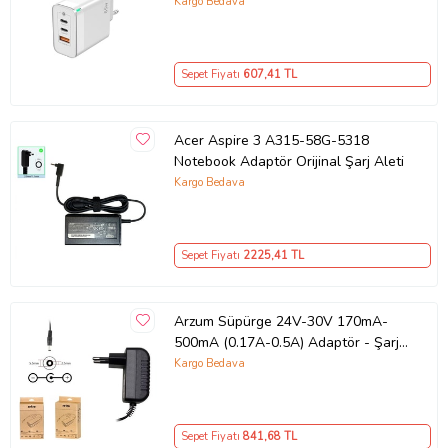
GaN Teknolojili 65W Hızlı Şarj Cihazı
Kargo Bedava
– iPhone, Samsung, Laptop Uyumlu,
3 Portlu 65W PD + QC Hızlı Şarj
Adaptörü – Type-C ve USB Çıkışlı,
Sepet Fiyatı
607
,41 TL
Evrensel 65W Duvar Tipi Şarj
Adaptörü – Type-C PD
Acer Aspire 3 A315-58G-5318
Notebook Adaptör Orijinal Şarj Aleti
Kargo Bedava
Sepet Fiyatı
2225
,41 TL
Arzum Süpürge 24V-30V 170mA-
500mA (0.17A-0.5A) Adaptör - Şarj
Aleti RETRO
Kargo Bedava
Sepet Fiyatı
841
,68 TL