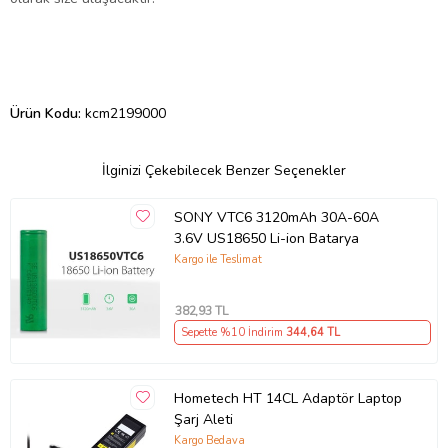
Ürün Kodu:
kcm2199000
İlginizi Çekebilecek Benzer Seçenekler
SONY VTC6 3120mAh 30A-60A
3.6V US18650 Li-ion Batarya
Kargo ile Teslimat
382
,93 TL
Sepette %10 İndirim
344
,64 TL
Hometech HT 14CL Adaptör Laptop
Şarj Aleti
Kargo Bedava