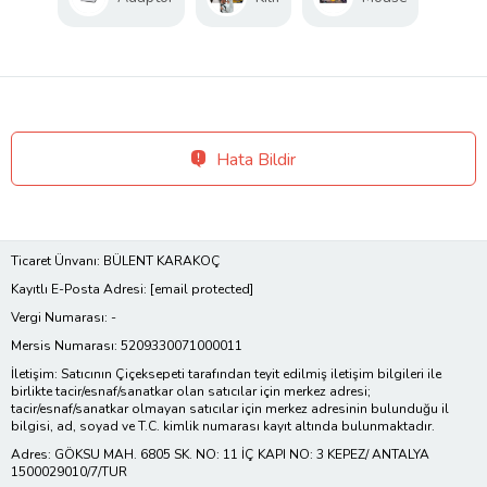
Hata Bildir
Ticaret Ünvanı: BÜLENT KARAKOÇ
Kayıtlı E-Posta Adresi:
[email protected]
Vergi Numarası: -
Mersis Numarası: 5209330071000011
İletişim: Satıcının Çiçeksepeti tarafından teyit edilmiş iletişim bilgileri ile
birlikte tacir/esnaf/sanatkar olan satıcılar için merkez adresi;
tacir/esnaf/sanatkar olmayan satıcılar için merkez adresinin bulunduğu il
bilgisi, ad, soyad ve T.C. kimlik numarası kayıt altında bulunmaktadır.
Adres: GÖKSU MAH. 6805 SK. NO: 11 İÇ KAPI NO: 3 KEPEZ/ ANTALYA
1500029010/7/TUR