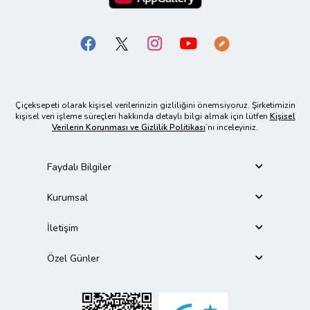
Çiçeksepeti olarak kişisel verilerinizin gizliliğini önemsiyoruz. Şirketimizin
kişisel veri işleme süreçleri hakkında detaylı bilgi almak için lütfen
Kişisel
Verilerin Korunması ve Gizlilik Politikası
’nı inceleyiniz.
Faydalı Bilgiler
Kurumsal
İletişim
Özel Günler