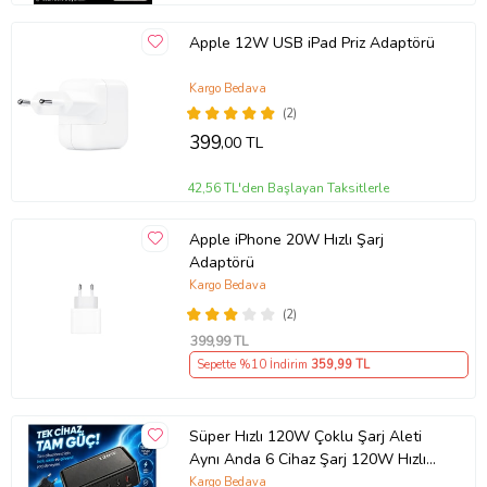
Apple 12W USB iPad Priz Adaptörü
Kargo Bedava
(2)
399
,00 TL
42,56 TL'den Başlayan Taksitlerle
Apple iPhone 20W Hızlı Şarj
Adaptörü
Kargo Bedava
(2)
399
,99 TL
Sepette %10 İndirim
359
,99 TL
Süper Hızlı 120W Çoklu Şarj Aleti
Aynı Anda 6 Cihaz Şarj 120W Hızlı
Şarj İstasyonu Çoklu USB & Type-C
Kargo Bedava