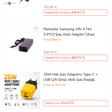
751
,45 TL
Sepette %10 İndirim
676
,31 TL
Pemaster Samsung 19V 4.74A
5.5*3.0 Şarj Aleti Adaptör Cihazı
Kargo Bedava
540
,79 TL
Sepette %10 İndirim
486
,71 TL
25W Hızlı Şarj Adaptörü Type-C +
USB Çift Girişli Akıllı Şarj Başlığı
Kompakt Tasarım
Kargo ile Teslimat
Sepet Fiyatı
314
,10 TL