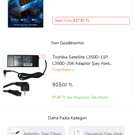
Girişli Akıllı Şarj Cihazı
Sepet Fiyatı
827
,91 TL
Son Gezdikleriniz
Toshiba Satellite L350D-11P,
L350D-204 Adaptör Şarj Aleti
(Siyah)
Kargo Bedava
915
,02 TL
97,60 TL'den Başlayan Taksitlerle
Daha Fazla Kategori
Adaptör, Şarj Cihazı
Universal Şarj Aleti