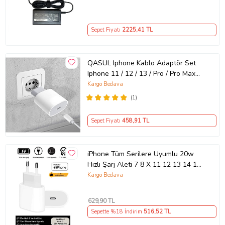
Sepet Fiyatı
2225
,41 TL
QASUL Iphone Kablo Adaptör Set
Iphone 11 / 12 / 13 / Pro / Pro Max
Uyumlu Şarj Aleti Seti
Kargo Bedava
(1)
Sepet Fiyatı
458
,91 TL
iPhone Tüm Serilere Uyumlu 20w
Hızlı Şarj Aleti 7 8 X 11 12 13 14 15
16 İçin Type-C Girişli Adaptör
Kargo Bedava
629
,90 TL
Sepette %18 İndirim
516
,52 TL