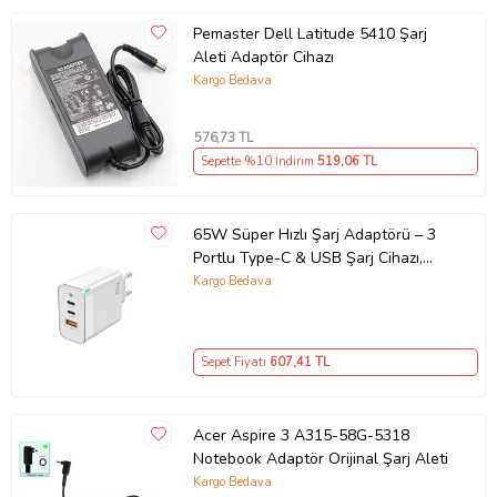
Pemaster Dell Latitude 5410 Şarj
Aleti Adaptör Cihazı
Kargo Bedava
576
,73 TL
Sepette %10 İndirim
519
,06 TL
65W Süper Hızlı Şarj Adaptörü – 3
Portlu Type-C & USB Şarj Cihazı,
GaN Teknolojili 65W Hızlı Şarj Cihazı
Kargo Bedava
– iPhone, Samsung, Laptop Uyumlu,
3 Portlu 65W PD + QC Hızlı Şarj
Adaptörü – Type-C ve USB Çıkışlı,
Sepet Fiyatı
607
,41 TL
Evrensel 65W Duvar Tipi Şarj
Adaptörü – Type-C PD
Acer Aspire 3 A315-58G-5318
Notebook Adaptör Orijinal Şarj Aleti
Kargo Bedava