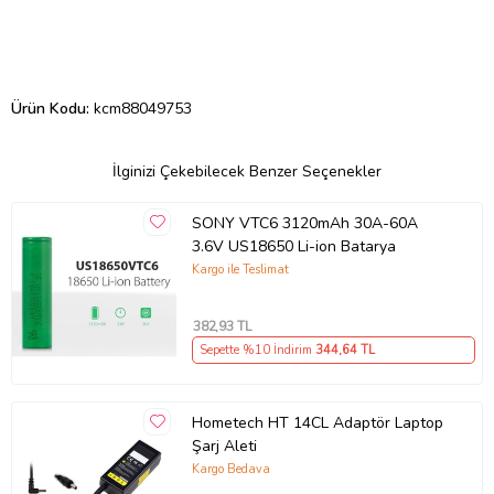
Ürün Kodu:
kcm88049753
İlginizi Çekebilecek Benzer Seçenekler
SONY VTC6 3120mAh 30A-60A
3.6V US18650 Li-ion Batarya
Kargo ile Teslimat
382
,93 TL
Sepette %10 İndirim
344
,64 TL
Hometech HT 14CL Adaptör Laptop
Şarj Aleti
Kargo Bedava