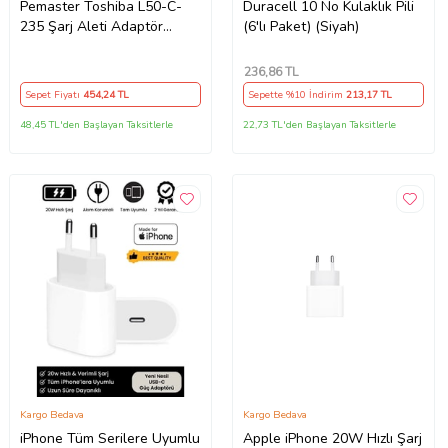
Pemaster Toshiba L50-C-
Duracell 10 No Kulaklık Pili
235 Şarj Aleti Adaptör
(6'lı Paket) (Siyah)
Cihazı
236
,86 TL
Sepet Fiyatı
454
,24 TL
Sepette %10 İndirim
213
,17 TL
48,45 TL'den Başlayan Taksitlerle
22,73 TL'den Başlayan Taksitlerle
Kargo Bedava
Kargo Bedava
iPhone Tüm Serilere Uyumlu
Apple iPhone 20W Hızlı Şarj