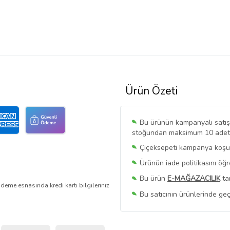
Ürün Özeti
Bu ürünün kampanyalı satışı 
stoğundan maksimum 10 adet sa
Çiçeksepeti kampanya koşull
Ürünün iade politikasını öğ
Bu ürün
E-MAĞAZACILIK
ta
deme esnasında kredi kartı bilgileriniz
Bu satıcının ürünlerinde geç
Bu Satıcının
Tüm Ürünlerini
Ürün sayfasında gördüğünüz f