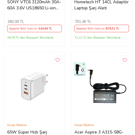
SONY VTC6 3120mAh 30A-
Hometech HT 14CL Adaptör
60A 3.6V US18650 Li-ion
Laptop Şarj Aleti
Batarya
382
,93 TL
751
,45 TL
Sepette %10 İndirim
344
,64 TL
Sepette %10 İndirim
676
,31 TL
36,76 TL'den Başlayan Taksitlerle
72,13 TL'den Başlayan Taksitlerle
Kargo Bedava
Kargo Bedava
65W Süper Hızlı Şarj
Acer Aspire 3 A315-58G-