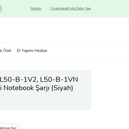
Yardım
Çiçeksepeti'nde Satış Yap
ye Özel
El Yapımı Hediye
te L50-B-1V2, L50-B-1VN
i Notebook Şarjı (Siyah)
atıcıya Sor