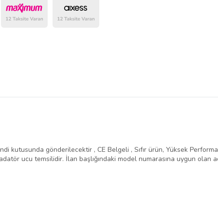
belirlenmektedir.
ndi kutusunda gönderilecektir , CE Belgeli , Sıfır ürün, Yüksek Performans 
atör ucu temsilidir. İlan başlığındaki model numarasına uygun olan ad