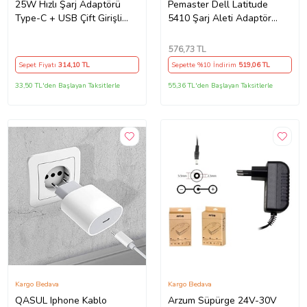
25W Hızlı Şarj Adaptörü
Pemaster Dell Latitude
Type-C + USB Çift Girişli
5410 Şarj Aleti Adaptör
Akıllı Şarj Başlığı Kompakt
Cihazı
Tasarım
576
,73 TL
Sepet Fiyatı
314
,10 TL
Sepette %10 İndirim
519
,06 TL
33,50 TL'den Başlayan Taksitlerle
55,36 TL'den Başlayan Taksitlerle
Kargo Bedava
Kargo Bedava
QASUL Iphone Kablo
Arzum Süpürge 24V-30V