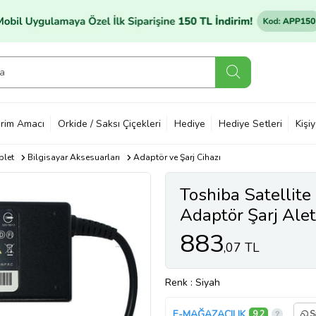
rim Amacı
Orkide / Saksı Çiçekleri
Hediye
Hediye Setleri
Kişi
blet
Bilgisayar Aksesuarları
Adaptör ve Şarj Cihazı
Toshiba Satelli
Adaptör Şarj Alet
883
,07 TL
Renk
: Siyah
E-MAĞAZACILIK
9,2
S