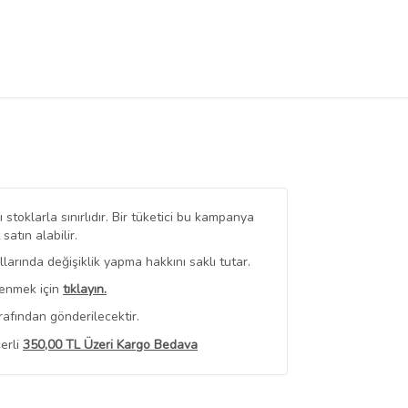
stoklarla sınırlıdır. Bir tüketici bu kampanya
tın alabilir.
arında değişiklik yapma hakkını saklı tutar.
renmek için
tıklayın.
rafından gönderilecektir.
erli
350,00 TL Üzeri Kargo Bedava
 Görüntüle
iyat bilgileri, satıcı tarafından