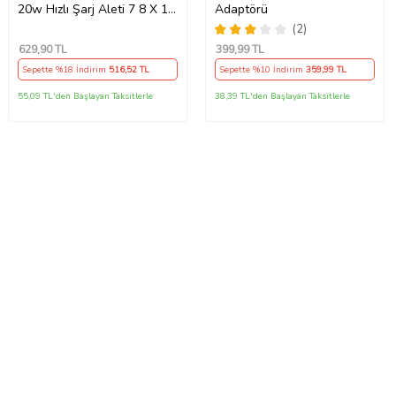
20w Hızlı Şarj Aleti 7 8 X 11
Adaptörü
12 13 14 15 16 İçin Type-C
(2)
Girişli Adaptör
629
,90 TL
399
,99 TL
Sepette %18 İndirim
516
,52 TL
Sepette %10 İndirim
359
,99 TL
55,09 TL'den Başlayan Taksitlerle
38,39 TL'den Başlayan Taksitlerle