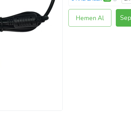
Sep
Hemen Al