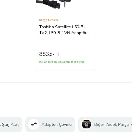
Kargo Bedava
Toshiba Satellite L50-B-
1V2, L50-B-1VN Adaptör
Şarj Aleti Notebook Şarjı
(Siyah)
883
,07 TL
94,19 TL'den Başlayan Taksitlerle
 Şarj Aleti
Adaptör, Çevirici
Diğer Yedek Parça,