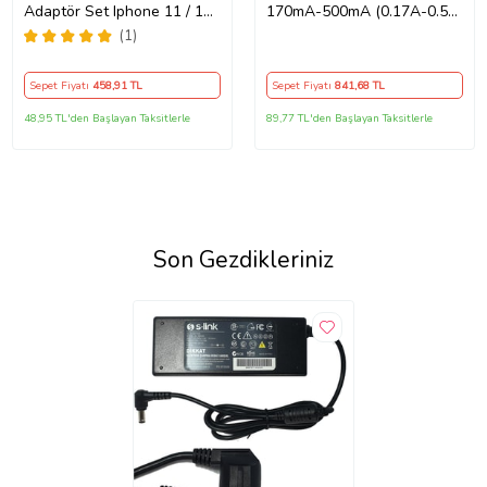
Adaptör Set Iphone 11 / 12 /
170mA-500mA (0.17A-0.5A)
13 / Pro / Pro Max Uyumlu
Adaptör - Şarj Aleti RETRO
(1)
Şarj Aleti Seti
Sepet Fiyatı
458
,91 TL
Sepet Fiyatı
841
,68 TL
48,95 TL'den Başlayan Taksitlerle
89,77 TL'den Başlayan Taksitlerle
Son Gezdikleriniz