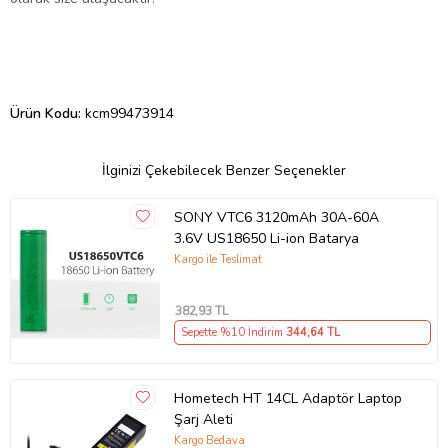
Ürün Kodu:
kcm99473914
İlginizi Çekebilecek Benzer Seçenekler
SONY VTC6 3120mAh 30A-60A
3.6V US18650 Li-ion Batarya
Kargo ile Teslimat
382
,93 TL
Sepette %10 İndirim
344
,64 TL
Hometech HT 14CL Adaptör Laptop
Şarj Aleti
Kargo Bedava