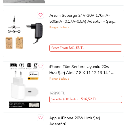
Arzum Süpürge 24V-30V 170mA-
500mA (0.17A-0.5A) Adaptör - Şarj
Aleti RETRO
Kargo Bedava
Sepet Fiyatı
841
,68 TL
iPhone Tüm Serilere Uyumlu 20w
Hızlı Şarj Aleti 7 8 X 11 12 13 14 15
16 İçin Type-C Girişli Adaptör
Kargo Bedava
629
,90 TL
Sepette %18 İndirim
516
,52 TL
Apple iPhone 20W Hızlı Şarj
Adaptörü