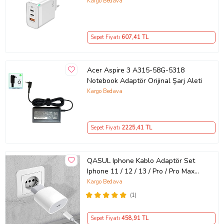
GaN Teknolojili 65W Hızlı Şarj Cihazı
Kargo Bedava
– iPhone, Samsung, Laptop Uyumlu,
3 Portlu 65W PD + QC Hızlı Şarj
Adaptörü – Type-C ve USB Çıkışlı,
Sepet Fiyatı
607
,41 TL
Evrensel 65W Duvar Tipi Şarj
Adaptörü – Type-C PD
Acer Aspire 3 A315-58G-5318
Notebook Adaptör Orijinal Şarj Aleti
Kargo Bedava
Sepet Fiyatı
2225
,41 TL
QASUL Iphone Kablo Adaptör Set
Iphone 11 / 12 / 13 / Pro / Pro Max
Uyumlu Şarj Aleti Seti
Kargo Bedava
(1)
Sepet Fiyatı
458
,91 TL