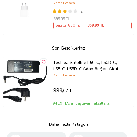
Kargo Bedava
(2)
399
,99 TL
Sepette %10 İndirim
359
,99 TL
Son Gezdikleriniz
Toshiba Satellite L50-C, L50D-C,
L55-C, L55D-C Adaptör Şarj Aleti
(Siyah)
Kargo Bedava
883
,07 TL
94,19 TL'den Başlayan Taksitlerle
Daha Fazla Kategori