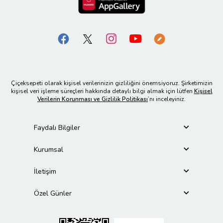
Çiçeksepeti olarak kişisel verilerinizin gizliliğini önemsiyoruz. Şirketimizin
kişisel veri işleme süreçleri hakkında detaylı bilgi almak için lütfen
Kişisel
Verilerin Korunması ve Gizlilik Politikası
’nı inceleyiniz.
Faydalı Bilgiler
Kurumsal
İletişim
Özel Günler