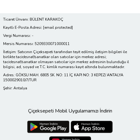
Ticaret Ünvanı: BÜLENT KARAKOÇ
Kayıtlı E-Posta Adresi:
[email protected]
Vergi Numarası: -
Mersis Numarası: 5209330071000011
İletişim: Satıcının Çiçeksepeti tarafından teyit edilmiş iletişim bilgileri ile
birlikte tacir/esnaf/sanatkar olan satıcılar için merkez adresi;
tacir/esnaf/sanatkar olmayan satıcılar için merkez adresinin bulunduğu il
bilgisi, ad, soyad ve T.C. kimlik numarası kayıt altında bulunmaktadır.
Adres: GÖKSU MAH. 6805 SK. NO: 11 İÇ KAPI NO: 3 KEPEZ/ ANTALYA
1500029010/7/TUR
Şehir: Antalya
Çiçeksepeti Mobil Uygulamamızı İndirin