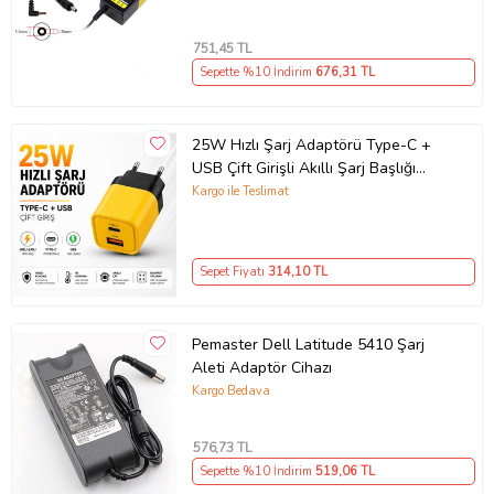
751
,45 TL
Sepette %10 İndirim
676
,31 TL
25W Hızlı Şarj Adaptörü Type-C +
USB Çift Girişli Akıllı Şarj Başlığı
Kompakt Tasarım
Kargo ile Teslimat
Sepet Fiyatı
314
,10 TL
Pemaster Dell Latitude 5410 Şarj
Aleti Adaptör Cihazı
Kargo Bedava
576
,73 TL
Sepette %10 İndirim
519
,06 TL