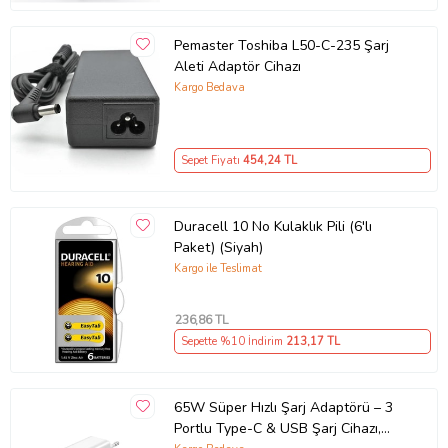
Pemaster Toshiba L50-C-235 Şarj
Aleti Adaptör Cihazı
Kargo Bedava
Sepet Fiyatı
454
,24 TL
Duracell 10 No Kulaklık Pili (6'lı
Paket) (Siyah)
Kargo ile Teslimat
236
,86 TL
Sepette %10 İndirim
213
,17 TL
65W Süper Hızlı Şarj Adaptörü – 3
Portlu Type-C & USB Şarj Cihazı,