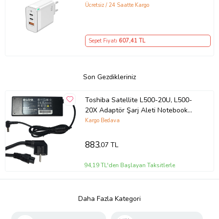
GaN Teknolojili 65W Hızlı Şarj Cihazı
Ücretsiz / 24 Saatte Kargo
– iPhone, Samsung, Laptop Uyumlu,
3 Portlu 65W PD + QC Hızlı Şarj
Adaptörü – Type-C ve USB Çıkışlı,
Sepet Fiyatı
607
,41 TL
Evrensel 65W Duvar Tipi Şarj
Adaptörü – Type-C PD
Son Gezdikleriniz
Toshiba Satellite L500-20U, L500-
20X Adaptör Şarj Aleti Notebook
Adaptörü (Siyah)
Kargo Bedava
883
,07 TL
94,19 TL'den Başlayan Taksitlerle
Daha Fazla Kategori