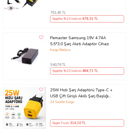
751
,45 TL
Sepette %10 İndirim
676
,31 TL
Pemaster Samsung 19V 4.74A
5.5*3.0 Şarj Aleti Adaptör Cihazı
Kargo Bedava
540
,79 TL
Sepette %10 İndirim
486
,71 TL
25W Hızlı Şarj Adaptörü Type-C +
USB Çift Girişli Akıllı Şarj Başlığı
Kompakt Tasarım
24 Saatte Kargo
Sepet Fiyatı
314
,10 TL