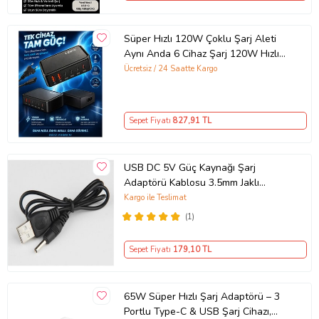
Süper Hızlı 120W Çoklu Şarj Aleti
Aynı Anda 6 Cihaz Şarj 120W Hızlı
Şarj İstasyonu Çoklu USB & Type-C
Ücretsiz / 24 Saatte Kargo
Girişli Akıllı Şarj Cihazı
Sepet Fiyatı
827
,91 TL
USB DC 5V Güç Kaynağı Şarj
Adaptörü Kablosu 3.5mm Jaklı
MOSUNX Siyah
Kargo ile Teslimat
(1)
Sepet Fiyatı
179
,10 TL
65W Süper Hızlı Şarj Adaptörü – 3
Portlu Type-C & USB Şarj Cihazı,