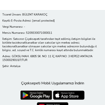
Ticaret Ünvanı: BÜLENT KARAKOÇ
Kayıtlı E-Posta Adresi:
[email protected]
Vergi Numarası: -
Mersis Numarası: 5209330071000011
İletişim: Satıcının Çiçeksepeti tarafından teyit edilmiş iletişim bilgileri ile
birlikte tacir/esnaf/sanatkar olan satıcılar için merkez adresi;
tacir/esnaf/sanatkar olmayan satıcılar için merkez adresinin bulunduğu il
bilgisi, ad, soyad ve T.C. kimlik numarası kayıt altında bulunmaktadır.
Adres: GÖKSU MAH. 6805 SK. NO: 11 İÇ KAPI NO: 3 KEPEZ/ ANTALYA
1500029010/7/TUR
Şehir: Antalya
Çiçeksepeti Mobil Uygulamamızı İndirin