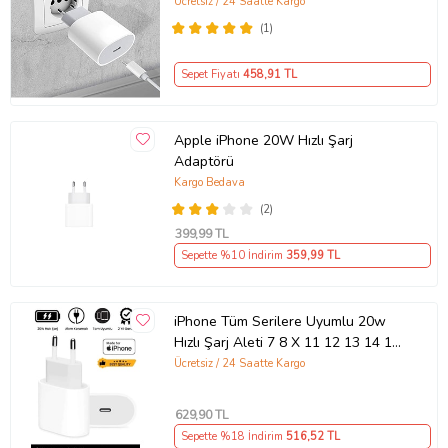
Uyumlu Şarj Aleti Seti
Ücretsiz / 24 Saatte Kargo
(1)
Sepet Fiyatı
458
,91 TL
Apple iPhone 20W Hızlı Şarj
Adaptörü
Kargo Bedava
(2)
399
,99 TL
Sepette %10 İndirim
359
,99 TL
iPhone Tüm Serilere Uyumlu 20w
Hızlı Şarj Aleti 7 8 X 11 12 13 14 15
16 İçin Type-C Girişli Adaptör
Ücretsiz / 24 Saatte Kargo
629
,90 TL
Sepette %18 İndirim
516
,52 TL