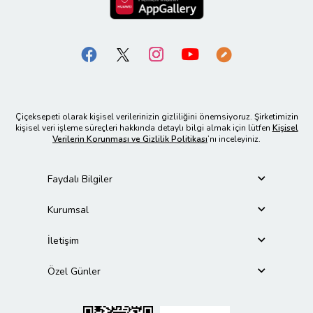
Çiçeksepeti olarak kişisel verilerinizin gizliliğini önemsiyoruz. Şirketimizin
kişisel veri işleme süreçleri hakkında detaylı bilgi almak için lütfen
Kişisel
Verilerin Korunması ve Gizlilik Politikası
’nı inceleyiniz.
Faydalı Bilgiler
Kurumsal
İletişim
Özel Günler