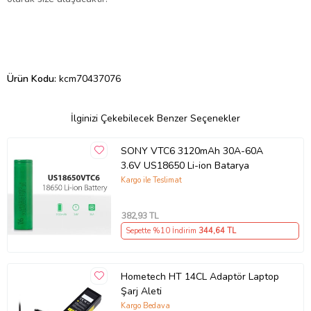
Ürün Kodu:
kcm70437076
İlginizi Çekebilecek Benzer Seçenekler
SONY VTC6 3120mAh 30A-60A
3.6V US18650 Li-ion Batarya
Kargo ile Teslimat
382
,93 TL
Sepette %10 İndirim
344
,64 TL
Hometech HT 14CL Adaptör Laptop
Şarj Aleti
Kargo Bedava