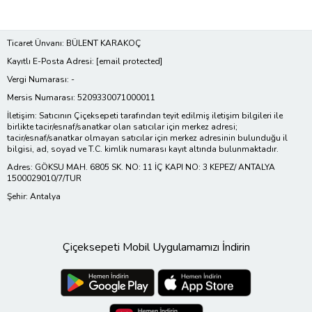
Ticaret Ünvanı: BÜLENT KARAKOÇ
Kayıtlı E-Posta Adresi:
[email protected]
Vergi Numarası: -
Mersis Numarası: 5209330071000011
İletişim: Satıcının Çiçeksepeti tarafından teyit edilmiş iletişim bilgileri ile
birlikte tacir/esnaf/sanatkar olan satıcılar için merkez adresi;
tacir/esnaf/sanatkar olmayan satıcılar için merkez adresinin bulunduğu il
bilgisi, ad, soyad ve T.C. kimlik numarası kayıt altında bulunmaktadır.
Adres: GÖKSU MAH. 6805 SK. NO: 11 İÇ KAPI NO: 3 KEPEZ/ ANTALYA
1500029010/7/TUR
Şehir: Antalya
Çiçeksepeti Mobil Uygulamamızı İndirin