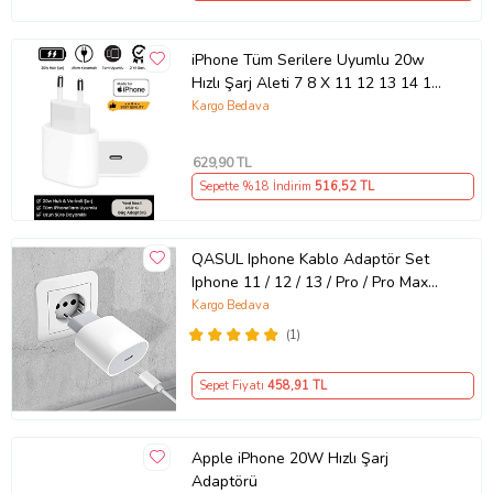
iPhone Tüm Serilere Uyumlu 20w
Hızlı Şarj Aleti 7 8 X 11 12 13 14 15
16 İçin Type-C Girişli Adaptör
Kargo Bedava
629
,90 TL
Sepette %18 İndirim
516
,52 TL
QASUL Iphone Kablo Adaptör Set
Iphone 11 / 12 / 13 / Pro / Pro Max
Uyumlu Şarj Aleti Seti
Kargo Bedava
(1)
Sepet Fiyatı
458
,91 TL
Apple iPhone 20W Hızlı Şarj
Adaptörü