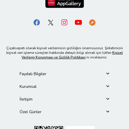
Çiçeksepeti olarak kişisel verilerinizin gizliliğini önemsiyoruz. Şirketimizin
kişisel veri işleme süreçleri hakkında detaylı bilgi almak için lütfen
Kişisel
Verilerin Korunması ve Gizlilik Politikası
’nı inceleyiniz.
Faydalı Bilgiler
Kurumsal
İletişim
Özel Günler