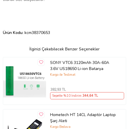
Ürün Kodu:
kcm38370653
İlginizi Çekebilecek Benzer Seçenekler
SONY VTC6 3120mAh 30A-60A
3.6V US18650 Li-ion Batarya
Kargo ile Teslimat
382
,93 TL
Sepette %10 İndirim
344
,64 TL
Hometech HT 14CL Adaptör Laptop
Şarj Aleti
Kargo Bedava