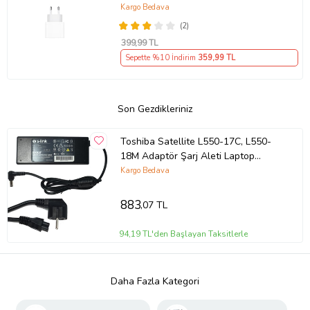
Kargo Bedava
(2)
399
,99 TL
Sepette %10 İndirim
359
,99 TL
Son Gezdikleriniz
Toshiba Satellite L550-17C, L550-
18M Adaptör Şarj Aleti Laptop
Adaptörü (Siyah)
Kargo Bedava
883
,07 TL
94,19 TL'den Başlayan Taksitlerle
Daha Fazla Kategori