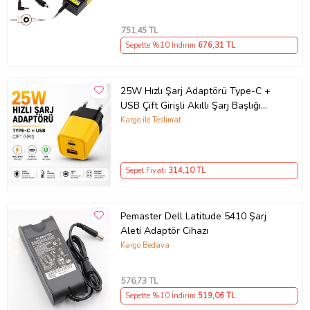
751
,45 TL
Sepette %10 İndirim
676
,31 TL
25W Hızlı Şarj Adaptörü Type-C +
USB Çift Girişli Akıllı Şarj Başlığı
Kompakt Tasarım
Kargo ile Teslimat
Sepet Fiyatı
314
,10 TL
Pemaster Dell Latitude 5410 Şarj
Aleti Adaptör Cihazı
Kargo Bedava
576
,73 TL
Sepette %10 İndirim
519
,06 TL