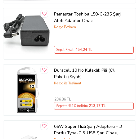
Pemaster Toshiba L50-C-235 Şarj
Aleti Adaptör Cihazı
Kargo Bedava
Sepet Fiyatı
454
,24 TL
Duracell 10 No Kulaklık Pili (6'lı
Paket) (Siyah)
Kargo ile Teslimat
236
,86 TL
Sepette %10 İndirim
213
,17 TL
65W Süper Hızlı Şarj Adaptörü – 3
Portlu Type-C & USB Şarj Cihazı,