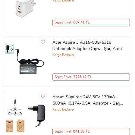
GaN Teknolojili 65W Hızlı Şarj Cihazı
Kargo Bedava
– iPhone, Samsung, Laptop Uyumlu,
3 Portlu 65W PD + QC Hızlı Şarj
Adaptörü – Type-C ve USB Çıkışlı,
Sepet Fiyatı
607
,41 TL
Evrensel 65W Duvar Tipi Şarj
Adaptörü – Type-C PD
Acer Aspire 3 A315-58G-5318
Notebook Adaptör Orijinal Şarj Aleti
Kargo Bedava
Sepet Fiyatı
2225
,41 TL
Arzum Süpürge 24V-30V 170mA-
500mA (0.17A-0.5A) Adaptör - Şarj
Aleti RETRO
Kargo Bedava
Sepet Fiyatı
841
,68 TL