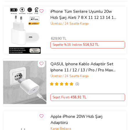
iPhone Tüm Serilere Uyumlu 20w
Hızlı Şarj Aleti 7 8 X 11 12 13 14 15
16 İçin Type-C Girişli Adaptör
Ücretsiz / 24 Saatte Kargo
629
,90 TL
Sepette %18 İndirim
516
,52 TL
QASUL Iphone Kablo Adaptör Set
Iphone 11 / 12 / 13 / Pro / Pro Max
Uyumlu Şarj Aleti Seti
Ücretsiz / 24 Saatte Kargo
(1)
Sepet Fiyatı
458
,91 TL
Apple iPhone 20W Hızlı Şarj
Adaptörü
Kargo Bedava