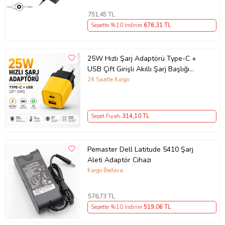
751
,45 TL
Sepette %10 İndirim
676
,31 TL
25W Hızlı Şarj Adaptörü Type-C +
USB Çift Girişli Akıllı Şarj Başlığı
Kompakt Tasarım
24 Saatte Kargo
Sepet Fiyatı
314
,10 TL
Pemaster Dell Latitude 5410 Şarj
Aleti Adaptör Cihazı
Kargo Bedava
576
,73 TL
Sepette %10 İndirim
519
,06 TL