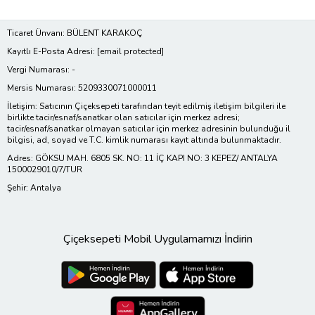
Ticaret Ünvanı: BÜLENT KARAKOÇ
Kayıtlı E-Posta Adresi:
[email protected]
Vergi Numarası: -
Mersis Numarası: 5209330071000011
İletişim: Satıcının Çiçeksepeti tarafından teyit edilmiş iletişim bilgileri ile
birlikte tacir/esnaf/sanatkar olan satıcılar için merkez adresi;
tacir/esnaf/sanatkar olmayan satıcılar için merkez adresinin bulunduğu il
bilgisi, ad, soyad ve T.C. kimlik numarası kayıt altında bulunmaktadır.
Adres: GÖKSU MAH. 6805 SK. NO: 11 İÇ KAPI NO: 3 KEPEZ/ ANTALYA
1500029010/7/TUR
Şehir: Antalya
Çiçeksepeti Mobil Uygulamamızı İndirin