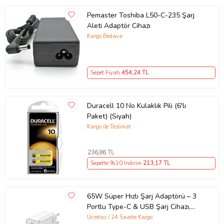
Pemaster Toshiba L50-C-235 Şarj
Aleti Adaptör Cihazı
Kargo Bedava
Sepet Fiyatı
454
,24 TL
Duracell 10 No Kulaklık Pili (6'lı
Paket) (Siyah)
Kargo ile Teslimat
236
,86 TL
Sepette %10 İndirim
213
,17 TL
65W Süper Hızlı Şarj Adaptörü – 3
Portlu Type-C & USB Şarj Cihazı,
GaN Teknolojili 65W Hızlı Şarj Cihazı
Ücretsiz / 24 Saatte Kargo