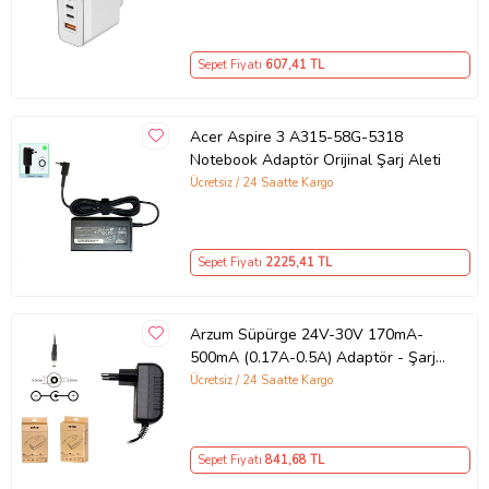
– iPhone, Samsung, Laptop Uyumlu,
3 Portlu 65W PD + QC Hızlı Şarj
Adaptörü – Type-C ve USB Çıkışlı,
Sepet Fiyatı
607
,41 TL
Evrensel 65W Duvar Tipi Şarj
Adaptörü – Type-C PD
Acer Aspire 3 A315-58G-5318
Notebook Adaptör Orijinal Şarj Aleti
Ücretsiz / 24 Saatte Kargo
Sepet Fiyatı
2225
,41 TL
Arzum Süpürge 24V-30V 170mA-
500mA (0.17A-0.5A) Adaptör - Şarj
Aleti RETRO
Ücretsiz / 24 Saatte Kargo
Sepet Fiyatı
841
,68 TL