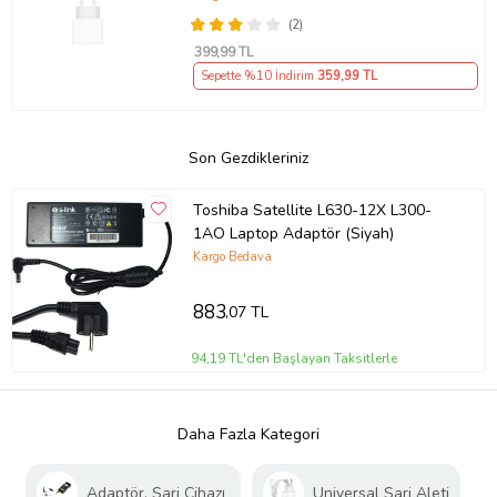
(2)
399
,99 TL
Sepette %10 İndirim
359
,99 TL
Son Gezdikleriniz
Toshiba Satellite L630-12X L300-
1AO Laptop Adaptör (Siyah)
Kargo Bedava
883
,07 TL
94,19 TL'den Başlayan Taksitlerle
Daha Fazla Kategori
Adaptör, Şarj Cihazı
Universal Şarj Aleti