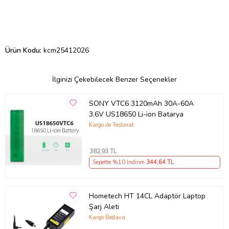
Ürün Kodu:
kcm25412026
İlginizi Çekebilecek Benzer Seçenekler
SONY VTC6 3120mAh 30A-60A
3.6V US18650 Li-ion Batarya
Kargo ile Teslimat
382
,93 TL
Sepette %10 İndirim
344
,64 TL
Hometech HT 14CL Adaptör Laptop
Şarj Aleti
Kargo Bedava