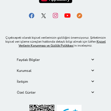
Çiçeksepeti olarak kişisel verilerinizin gizliliğini önemsiyoruz. Şirketimizin
kişisel veri işleme süreçleri hakkında detaylı bilgi almak için lütfen
Kişisel
Verilerin Korunması ve Gizlilik Politikası
’nı inceleyiniz.
Faydalı Bilgiler
Kurumsal
İletişim
Özel Günler