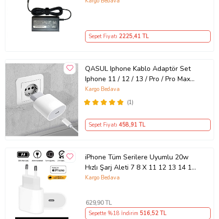
Kargo Bedava
Sepet Fiyatı
2225
,41 TL
QASUL Iphone Kablo Adaptör Set
Iphone 11 / 12 / 13 / Pro / Pro Max
Uyumlu Şarj Aleti Seti
Kargo Bedava
(1)
Sepet Fiyatı
458
,91 TL
iPhone Tüm Serilere Uyumlu 20w
Hızlı Şarj Aleti 7 8 X 11 12 13 14 15
16 İçin Type-C Girişli Adaptör
Kargo Bedava
629
,90 TL
Sepette %18 İndirim
516
,52 TL