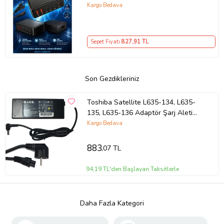
Şarj İstasyonu Çoklu USB & Type-C
Kargo Bedava
Girişli Akıllı Şarj Cihazı
Sepet Fiyatı
827
,91 TL
Son Gezdikleriniz
Toshiba Satellite L635-134, L635-
135, L635-136 Adaptör Şarj Aleti
(Siyah)
Kargo Bedava
883
,07 TL
94,19 TL'den Başlayan Taksitlerle
Daha Fazla Kategori