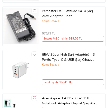
Pemaster Dell Latitude 5410 Şarj
Aleti Adaptör Cihazı
Kargo Bedava
576
,73 TL
Sepette %10 İndirim
519
,06 TL
65W Süper Hızlı Şarj Adaptörü – 3
Portlu Type-C & USB Şarj Cihazı,
GaN Teknolojili 65W Hızlı Şarj Cihazı
Kargo Bedava
– iPhone, Samsung, Laptop Uyumlu,
3 Portlu 65W PD + QC Hızlı Şarj
Adaptörü – Type-C ve USB Çıkışlı,
Sepet Fiyatı
607
,41 TL
Evrensel 65W Duvar Tipi Şarj
Adaptörü – Type-C PD
Acer Aspire 3 A315-58G-5318
Notebook Adaptör Orijinal Şarj Aleti