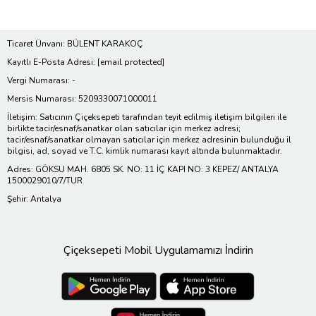
Ticaret Ünvanı: BÜLENT KARAKOÇ
Kayıtlı E-Posta Adresi:
[email protected]
Vergi Numarası: -
Mersis Numarası: 5209330071000011
İletişim: Satıcının Çiçeksepeti tarafından teyit edilmiş iletişim bilgileri ile
birlikte tacir/esnaf/sanatkar olan satıcılar için merkez adresi;
tacir/esnaf/sanatkar olmayan satıcılar için merkez adresinin bulunduğu il
bilgisi, ad, soyad ve T.C. kimlik numarası kayıt altında bulunmaktadır.
Adres: GÖKSU MAH. 6805 SK. NO: 11 İÇ KAPI NO: 3 KEPEZ/ ANTALYA
1500029010/7/TUR
Şehir: Antalya
Çiçeksepeti Mobil Uygulamamızı İndirin