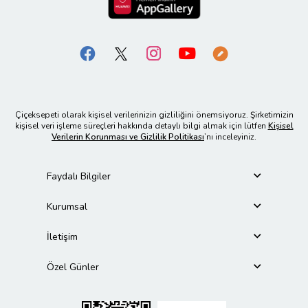
Çiçeksepeti olarak kişisel verilerinizin gizliliğini önemsiyoruz. Şirketimizin
kişisel veri işleme süreçleri hakkında detaylı bilgi almak için lütfen
Kişisel
Verilerin Korunması ve Gizlilik Politikası
’nı inceleyiniz.
Faydalı Bilgiler
Kurumsal
İletişim
Özel Günler