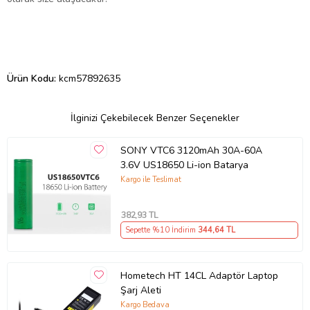
Ürün Kodu:
kcm57892635
İlginizi Çekebilecek Benzer Seçenekler
SONY VTC6 3120mAh 30A-60A
3.6V US18650 Li-ion Batarya
Kargo ile Teslimat
382
,93 TL
Sepette %10 İndirim
344
,64 TL
Hometech HT 14CL Adaptör Laptop
Şarj Aleti
Kargo Bedava