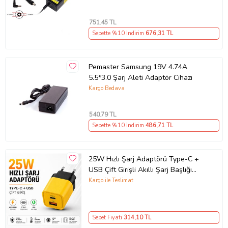
751
,45 TL
Sepette %10 İndirim
676
,31 TL
Pemaster Samsung 19V 4.74A
5.5*3.0 Şarj Aleti Adaptör Cihazı
Kargo Bedava
540
,79 TL
Sepette %10 İndirim
486
,71 TL
25W Hızlı Şarj Adaptörü Type-C +
USB Çift Girişli Akıllı Şarj Başlığı
Kompakt Tasarım
Kargo ile Teslimat
Sepet Fiyatı
314
,10 TL