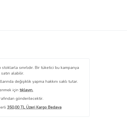
stoklarla sınırlıdır. Bir tüketici bu kampanya
tın alabilir.
arında değişiklik yapma hakkını saklı tutar.
renmek için
tıklayın.
rafından gönderilecektir.
erli
350,00 TL Üzeri Kargo Bedava
 Görüntüle
iyat bilgileri, satıcı tarafından