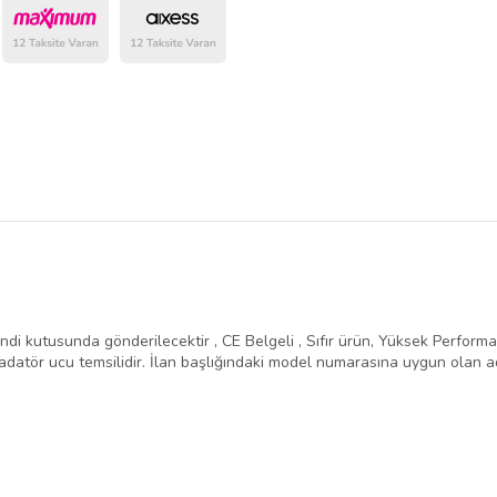
belirlenmektedir.
ndi kutusunda gönderilecektir , CE Belgeli , Sıfır ürün, Yüksek Performans 
atör ucu temsilidir. İlan başlığındaki model numarasına uygun olan ad