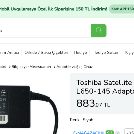
rim Amacı
Orkide / Saksı Çiçekleri
Hediye
Hediye Setleri
Kişi
blet
Bilgisayar Aksesuarları
Adaptör ve Şarj Cihazı
Toshiba Satellit
L650-145 Adaptör
883
,07 TL
Renk
: Siyah
E-MAĞAZACILIK
9,2
S