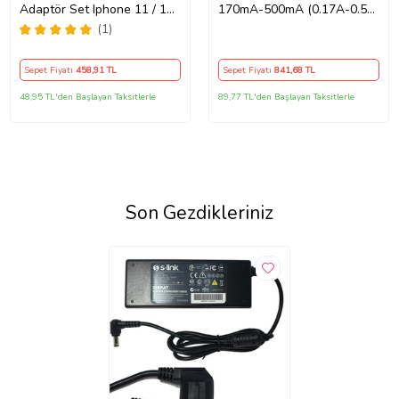
Adaptör Set Iphone 11 / 12 /
170mA-500mA (0.17A-0.5A)
13 / Pro / Pro Max Uyumlu
Adaptör - Şarj Aleti RETRO
(1)
Şarj Aleti Seti
Sepet Fiyatı
458
,91 TL
Sepet Fiyatı
841
,68 TL
48,95 TL'den Başlayan Taksitlerle
89,77 TL'den Başlayan Taksitlerle
Son Gezdikleriniz