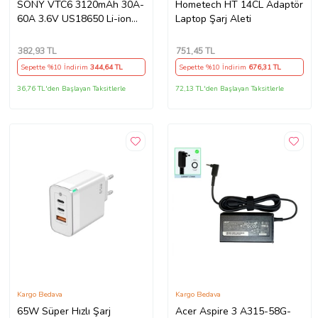
SONY VTC6 3120mAh 30A-
Hometech HT 14CL Adaptör
60A 3.6V US18650 Li-ion
Laptop Şarj Aleti
Batarya
382
,93 TL
751
,45 TL
Sepette %10 İndirim
344
,64 TL
Sepette %10 İndirim
676
,31 TL
36,76 TL'den Başlayan Taksitlerle
72,13 TL'den Başlayan Taksitlerle
Kargo Bedava
Kargo Bedava
65W Süper Hızlı Şarj
Acer Aspire 3 A315-58G-