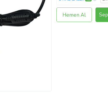
Sep
Hemen Al