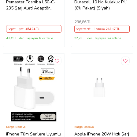
Pemaster Toshiba L50-C-
Duracell 10 No Kulaklık Pili
235 Şarj Aleti Adaptör
(6'lı Paket) (Siyah)
Cihazı
236
,86 TL
Sepet Fiyatı
454
,24 TL
Sepette %10 İndirim
213
,17 TL
48,45 TL'den Başlayan Taksitlerle
22,73 TL'den Başlayan Taksitlerle
Kargo Bedava
Kargo Bedava
iPhone Tüm Serilere Uyumlu
Apple iPhone 20W Hızlı Şarj