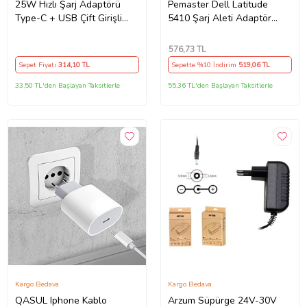
25W Hızlı Şarj Adaptörü
Pemaster Dell Latitude
Type-C + USB Çift Girişli
5410 Şarj Aleti Adaptör
Akıllı Şarj Başlığı Kompakt
Cihazı
Tasarım
576
,73 TL
Sepet Fiyatı
314
,10 TL
Sepette %10 İndirim
519
,06 TL
33,50 TL'den Başlayan Taksitlerle
55,36 TL'den Başlayan Taksitlerle
Kargo Bedava
Kargo Bedava
QASUL Iphone Kablo
Arzum Süpürge 24V-30V