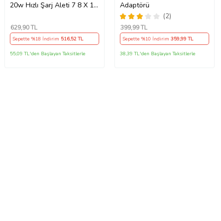
20w Hızlı Şarj Aleti 7 8 X 11
Adaptörü
12 13 14 15 16 İçin Type-C
(2)
Girişli Adaptör
629
,90 TL
399
,99 TL
Sepette %18 İndirim
516
,52 TL
Sepette %10 İndirim
359
,99 TL
55,09 TL'den Başlayan Taksitlerle
38,39 TL'den Başlayan Taksitlerle