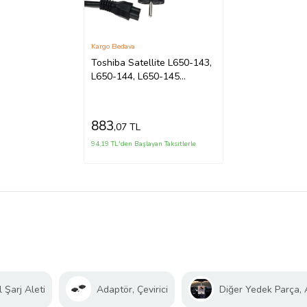
Kargo Bedava
Toshiba Satellite L650-143,
L650-144, L650-145
Adaptör Şarj Aleti (Siyah)
883
,07 TL
94,19 TL'den Başlayan Taksitlerle
 Şarj Aleti
Adaptör, Çevirici
Diğer Yedek Parça,