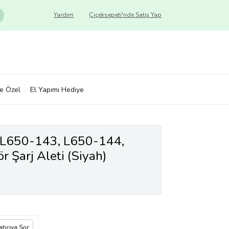
Yardım
Çiçeksepeti'nde Satış Yap
ye Özel
El Yapımı Hediye
e L650-143, L650-144,
 Şarj Aleti (Siyah)
atıcıya Sor