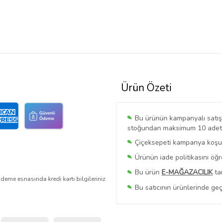
Ürün Özeti
Bu ürünün kampanyalı satışı 
stoğundan maksimum 10 adet sa
Çiçeksepeti kampanya koşull
Ürünün iade politikasını öğ
Bu ürün
E-MAĞAZACILIK
ta
deme esnasında kredi kartı bilgileriniz
Bu satıcının ürünlerinde geç
Bu Satıcının
Tüm Ürünlerini
Ürün sayfasında gördüğünüz f