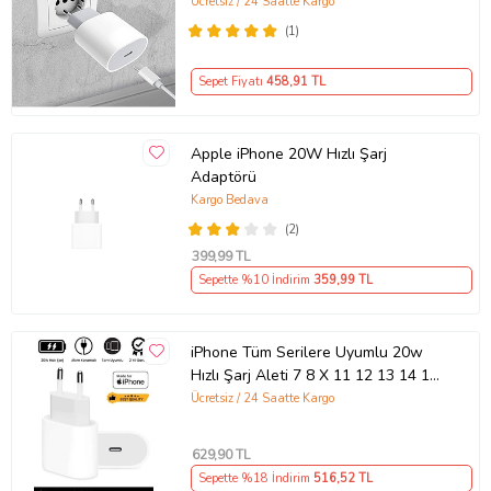
Uyumlu Şarj Aleti Seti
Ücretsiz / 24 Saatte Kargo
(1)
Sepet Fiyatı
458
,91 TL
Apple iPhone 20W Hızlı Şarj
Adaptörü
Kargo Bedava
(2)
399
,99 TL
Sepette %10 İndirim
359
,99 TL
iPhone Tüm Serilere Uyumlu 20w
Hızlı Şarj Aleti 7 8 X 11 12 13 14 15
16 İçin Type-C Girişli Adaptör
Ücretsiz / 24 Saatte Kargo
629
,90 TL
Sepette %18 İndirim
516
,52 TL