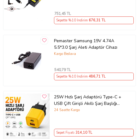
751
,45 TL
Sepette %10 İndirim
676
,31 TL
Pemaster Samsung 19V 4.74A
5.5*3.0 Şarj Aleti Adaptör Cihazı
Kargo Bedava
540
,79 TL
Sepette %10 İndirim
486
,71 TL
25W Hızlı Şarj Adaptörü Type-C +
USB Çift Girişli Akıllı Şarj Başlığı
Kompakt Tasarım
24 Saatte Kargo
Sepet Fiyatı
314
,10 TL