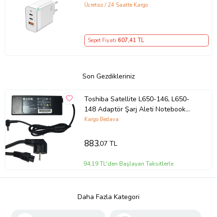
GaN Teknolojili 65W Hızlı Şarj Cihazı
Ücretsiz / 24 Saatte Kargo
– iPhone, Samsung, Laptop Uyumlu,
3 Portlu 65W PD + QC Hızlı Şarj
Adaptörü – Type-C ve USB Çıkışlı,
Sepet Fiyatı
607
,41 TL
Evrensel 65W Duvar Tipi Şarj
Adaptörü – Type-C PD
Son Gezdikleriniz
Toshiba Satellite L650-146, L650-
148 Adaptör Şarj Aleti Notebook
Şarjı (Siyah)
Kargo Bedava
883
,07 TL
94,19 TL'den Başlayan Taksitlerle
Daha Fazla Kategori