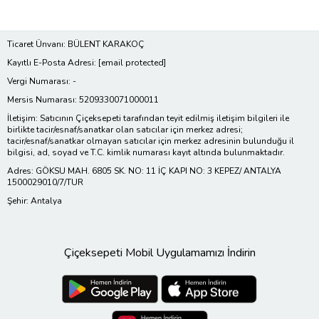
Ticaret Ünvanı: BÜLENT KARAKOÇ
Kayıtlı E-Posta Adresi:
[email protected]
Vergi Numarası: -
Mersis Numarası: 5209330071000011
İletişim: Satıcının Çiçeksepeti tarafından teyit edilmiş iletişim bilgileri ile
birlikte tacir/esnaf/sanatkar olan satıcılar için merkez adresi;
tacir/esnaf/sanatkar olmayan satıcılar için merkez adresinin bulunduğu il
bilgisi, ad, soyad ve T.C. kimlik numarası kayıt altında bulunmaktadır.
Adres: GÖKSU MAH. 6805 SK. NO: 11 İÇ KAPI NO: 3 KEPEZ/ ANTALYA
1500029010/7/TUR
Şehir: Antalya
Çiçeksepeti Mobil Uygulamamızı İndirin