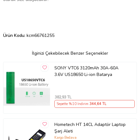
Ürün Kodu:
kcm66761255
İlginizi Çekebilecek Benzer Seçenekler
SONY VTC6 3120mAh 30A-60A
3.6V US18650 Li-ion Batarya
382
,93 TL
Sepette %10 İndirim
344
,64 TL
Hometech HT 14CL Adaptör Laptop
Şarj Aleti
Kargo Bedava