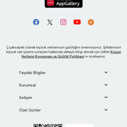
Çiçeksepeti olarak kişisel verilerinizin gizliliğini önemsiyoruz. Şirketimizin
kişisel veri işleme süreçleri hakkında detaylı bilgi almak için lütfen
Kişisel
Verilerin Korunması ve Gizlilik Politikası
’nı inceleyiniz.
Faydalı Bilgiler
Kurumsal
İletişim
Özel Günler