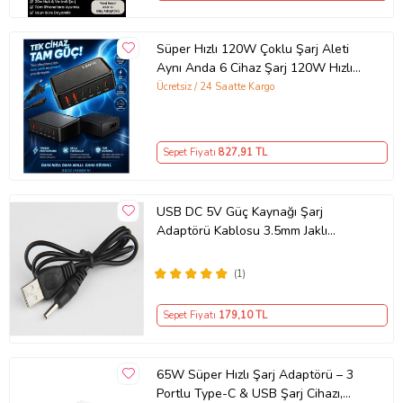
Süper Hızlı 120W Çoklu Şarj Aleti
Aynı Anda 6 Cihaz Şarj 120W Hızlı
Şarj İstasyonu Çoklu USB & Type-C
Ücretsiz / 24 Saatte Kargo
Girişli Akıllı Şarj Cihazı
Sepet Fiyatı
827
,91 TL
USB DC 5V Güç Kaynağı Şarj
Adaptörü Kablosu 3.5mm Jaklı
MOSUNX Siyah
(1)
Sepet Fiyatı
179
,10 TL
65W Süper Hızlı Şarj Adaptörü – 3
Portlu Type-C & USB Şarj Cihazı,