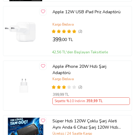
Apple 12W USB iPad Priz Adaptörü
Kargo Bedava
(2)
399
,00 TL
42,56 TL'den Başlayan Taksitlerle
Apple iPhone 20W Hızlı Şarj
Adaptörü
Kargo Bedava
(2)
399
,99 TL
Sepette %10 İndirim
359
,99 TL
Süper Hızlı 120W Çoklu Şarj Aleti
Aynı Anda 6 Cihaz Şarj 120W Hızlı
Şarj İstasyonu Çoklu USB & Type-C
Ücretsiz / 24 Saatte Kargo