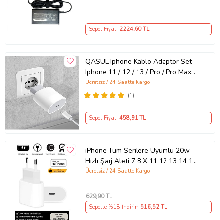
Sepet Fiyatı
2224
,60 TL
QASUL Iphone Kablo Adaptör Set
Iphone 11 / 12 / 13 / Pro / Pro Max
Uyumlu Şarj Aleti Seti
Ücretsiz / 24 Saatte Kargo
(1)
Sepet Fiyatı
458
,91 TL
iPhone Tüm Serilere Uyumlu 20w
Hızlı Şarj Aleti 7 8 X 11 12 13 14 15
16 İçin Type-C Girişli Adaptör
Ücretsiz / 24 Saatte Kargo
629
,90 TL
Sepette %18 İndirim
516
,52 TL