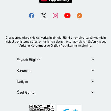
Çiçeksepeti olarak kişisel verilerinizin gizliliğini önemsiyoruz. Şirketimizin
kişisel veri işleme süreçleri hakkında detaylı bilgi almak için lütfen
Kişisel
Verilerin Korunması ve Gizlilik Politikası
’nı inceleyiniz.
Faydalı Bilgiler
Kurumsal
İletişim
Özel Günler