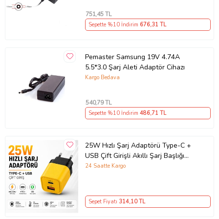
751
,45 TL
Sepette %10 İndirim
676
,31 TL
Pemaster Samsung 19V 4.74A
5.5*3.0 Şarj Aleti Adaptör Cihazı
Kargo Bedava
540
,79 TL
Sepette %10 İndirim
486
,71 TL
25W Hızlı Şarj Adaptörü Type-C +
USB Çift Girişli Akıllı Şarj Başlığı
Kompakt Tasarım
24 Saatte Kargo
Sepet Fiyatı
314
,10 TL