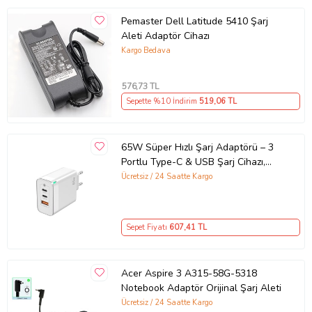
Pemaster Dell Latitude 5410 Şarj
Aleti Adaptör Cihazı
Kargo Bedava
576
,73 TL
Sepette %10 İndirim
519
,06 TL
65W Süper Hızlı Şarj Adaptörü – 3
Portlu Type-C & USB Şarj Cihazı,
GaN Teknolojili 65W Hızlı Şarj Cihazı
Ücretsiz / 24 Saatte Kargo
– iPhone, Samsung, Laptop Uyumlu,
3 Portlu 65W PD + QC Hızlı Şarj
Adaptörü – Type-C ve USB Çıkışlı,
Sepet Fiyatı
607
,41 TL
Evrensel 65W Duvar Tipi Şarj
Adaptörü – Type-C PD
Acer Aspire 3 A315-58G-5318
Notebook Adaptör Orijinal Şarj Aleti
Ücretsiz / 24 Saatte Kargo