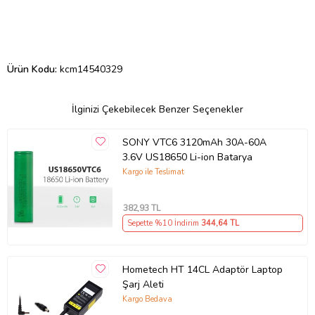
Ürün Kodu:
kcm14540329
İlginizi Çekebilecek Benzer Seçenekler
SONY VTC6 3120mAh 30A-60A
3.6V US18650 Li-ion Batarya
Kargo ile Teslimat
382
,93 TL
Sepette %10 İndirim
344
,64 TL
Hometech HT 14CL Adaptör Laptop
Şarj Aleti
Kargo Bedava