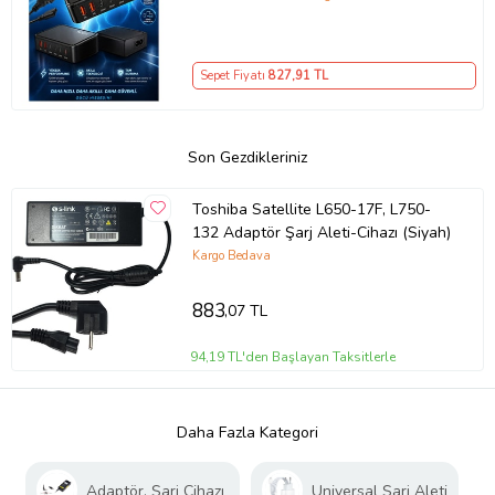
Girişli Akıllı Şarj Cihazı
Sepet Fiyatı
827
,91 TL
Son Gezdikleriniz
Toshiba Satellite L650-17F, L750-
132 Adaptör Şarj Aleti-Cihazı (Siyah)
Kargo Bedava
883
,07 TL
94,19 TL'den Başlayan Taksitlerle
Daha Fazla Kategori
Adaptör, Şarj Cihazı
Universal Şarj Aleti