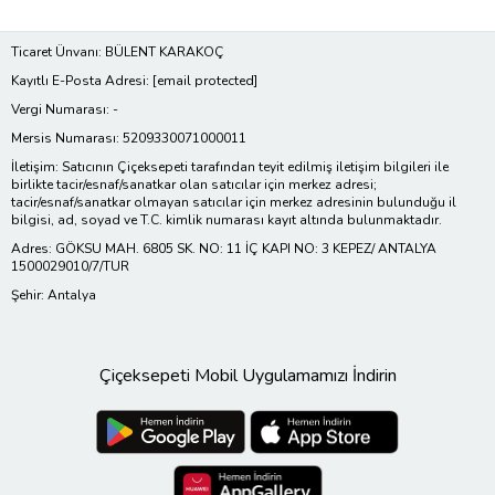
Ticaret Ünvanı: BÜLENT KARAKOÇ
Kayıtlı E-Posta Adresi:
[email protected]
Vergi Numarası: -
Mersis Numarası: 5209330071000011
İletişim: Satıcının Çiçeksepeti tarafından teyit edilmiş iletişim bilgileri ile
birlikte tacir/esnaf/sanatkar olan satıcılar için merkez adresi;
tacir/esnaf/sanatkar olmayan satıcılar için merkez adresinin bulunduğu il
bilgisi, ad, soyad ve T.C. kimlik numarası kayıt altında bulunmaktadır.
Adres: GÖKSU MAH. 6805 SK. NO: 11 İÇ KAPI NO: 3 KEPEZ/ ANTALYA
1500029010/7/TUR
Şehir: Antalya
Çiçeksepeti Mobil Uygulamamızı İndirin