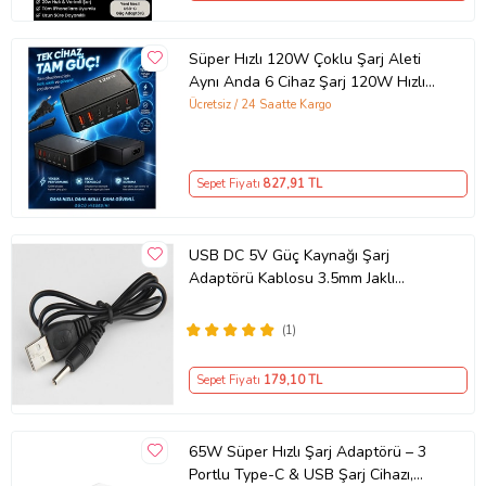
Süper Hızlı 120W Çoklu Şarj Aleti
Aynı Anda 6 Cihaz Şarj 120W Hızlı
Şarj İstasyonu Çoklu USB & Type-C
Ücretsiz / 24 Saatte Kargo
Girişli Akıllı Şarj Cihazı
Sepet Fiyatı
827
,91 TL
USB DC 5V Güç Kaynağı Şarj
Adaptörü Kablosu 3.5mm Jaklı
MOSUNX Siyah
(1)
Sepet Fiyatı
179
,10 TL
65W Süper Hızlı Şarj Adaptörü – 3
Portlu Type-C & USB Şarj Cihazı,