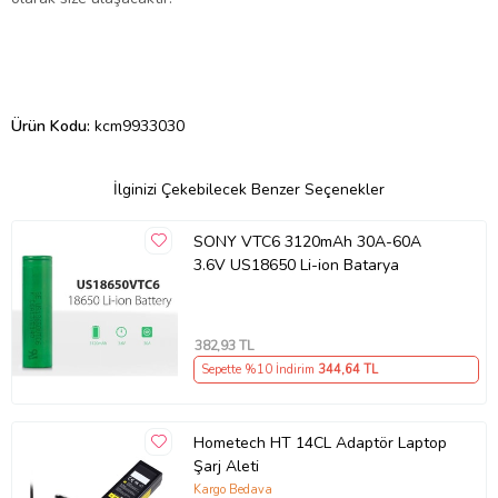
Ürün Kodu:
kcm9933030
İlginizi Çekebilecek Benzer Seçenekler
SONY VTC6 3120mAh 30A-60A
3.6V US18650 Li-ion Batarya
382
,93 TL
Sepette %10 İndirim
344
,64 TL
Hometech HT 14CL Adaptör Laptop
Şarj Aleti
Kargo Bedava