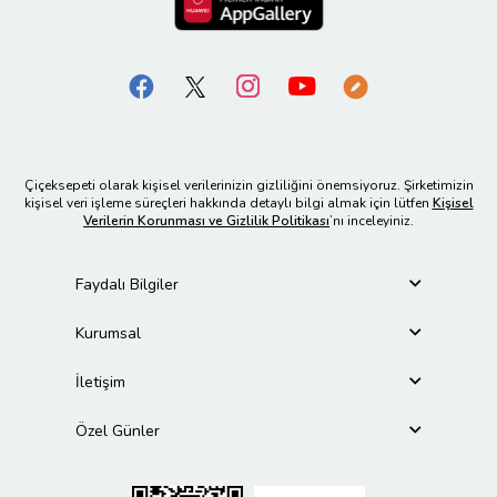
Çiçeksepeti olarak kişisel verilerinizin gizliliğini önemsiyoruz. Şirketimizin
kişisel veri işleme süreçleri hakkında detaylı bilgi almak için lütfen
Kişisel
Verilerin Korunması ve Gizlilik Politikası
’nı inceleyiniz.
Faydalı Bilgiler
Kurumsal
İletişim
Özel Günler