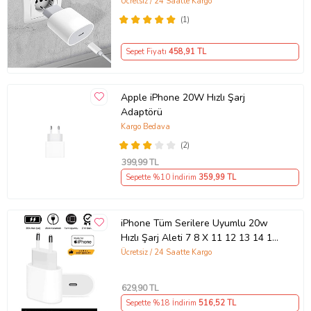
Uyumlu Şarj Aleti Seti
Ücretsiz / 24 Saatte Kargo
(1)
Sepet Fiyatı
458
,91 TL
Apple iPhone 20W Hızlı Şarj
Adaptörü
Kargo Bedava
(2)
399
,99 TL
Sepette %10 İndirim
359
,99 TL
iPhone Tüm Serilere Uyumlu 20w
Hızlı Şarj Aleti 7 8 X 11 12 13 14 15
16 İçin Type-C Girişli Adaptör
Ücretsiz / 24 Saatte Kargo
629
,90 TL
Sepette %18 İndirim
516
,52 TL