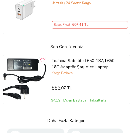
GaN Teknolojili 65W Hızlı Şarj Cihazı
Ücretsiz / 24 Saatte Kargo
– iPhone, Samsung, Laptop Uyumlu,
3 Portlu 65W PD + QC Hızlı Şarj
Adaptörü – Type-C ve USB Çıkışlı,
Sepet Fiyatı
607
,41 TL
Evrensel 65W Duvar Tipi Şarj
Adaptörü – Type-C PD
Son Gezdikleriniz
Toshiba Satellite L650-187, L650-
18C Adaptör Şarj Aleti Laptop
Adaptörü (Siyah)
Kargo Bedava
883
,07 TL
94,19 TL'den Başlayan Taksitlerle
Daha Fazla Kategori