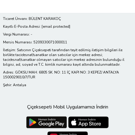
Ticaret Ünvanı: BÜLENT KARAKOÇ
Kayıtlı E-Posta Adresi:
[email protected]
Vergi Numarası: -
Mersis Numarası: 5209330071000011
İletişim: Satıcının Çiçeksepeti tarafından teyit edilmiş iletişim bilgileri ile
birlikte tacir/esnaf/sanatkar olan satıcılar için merkez adresi;
tacir/esnaf/sanatkar olmayan satıcılar için merkez adresinin bulunduğu il
bilgisi, ad, soyad ve T.C. kimlik numarası kayıt altında bulunmaktadır.
Adres: GÖKSU MAH. 6805 SK. NO: 11 İÇ KAPI NO: 3 KEPEZ/ ANTALYA
1500029010/7/TUR
Şehir: Antalya
Çiçeksepeti Mobil Uygulamamızı İndirin