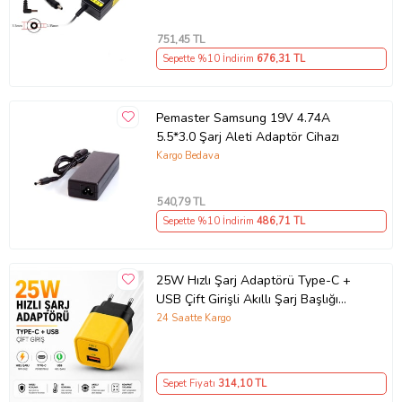
751
,45 TL
Sepette %10 İndirim
676
,31 TL
Pemaster Samsung 19V 4.74A
5.5*3.0 Şarj Aleti Adaptör Cihazı
Kargo Bedava
540
,79 TL
Sepette %10 İndirim
486
,71 TL
25W Hızlı Şarj Adaptörü Type-C +
USB Çift Girişli Akıllı Şarj Başlığı
Kompakt Tasarım
24 Saatte Kargo
Sepet Fiyatı
314
,10 TL