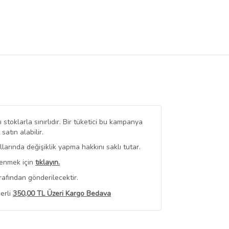
stoklarla sınırlıdır. Bir tüketici bu kampanya
tın alabilir.
arında değişiklik yapma hakkını saklı tutar.
renmek için
tıklayın.
rafından gönderilecektir.
erli
350,00 TL Üzeri Kargo Bedava
 Görüntüle
iyat bilgileri, satıcı tarafından