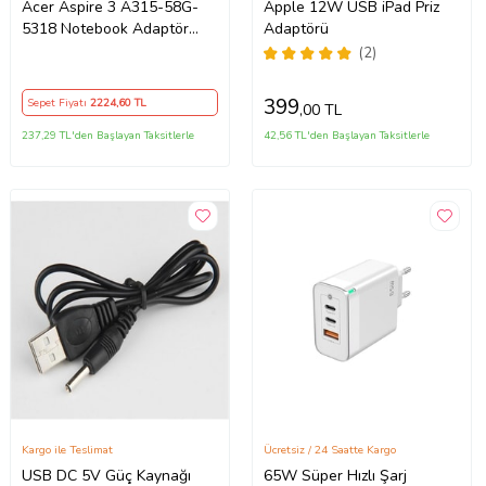
Acer Aspire 3 A315-58G-
Apple 12W USB iPad Priz
5318 Notebook Adaptör
Adaptörü
Orijinal Şarj Aleti
(2)
399
Sepet Fiyatı
2224
,60 TL
,00 TL
237,29 TL'den Başlayan Taksitlerle
42,56 TL'den Başlayan Taksitlerle
Kargo ile Teslimat
Ücretsiz / 24 Saatte Kargo
USB DC 5V Güç Kaynağı
65W Süper Hızlı Şarj