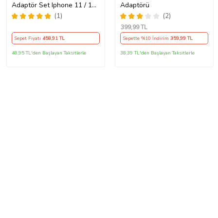
Adaptör Set Iphone 11 / 12 /
Adaptörü
13 / Pro / Pro Max Uyumlu
(1)
(2)
Şarj Aleti Seti
399
,99 TL
Sepet Fiyatı
458
,91 TL
Sepette %10 İndirim
359
,99 TL
48,95 TL'den Başlayan Taksitlerle
38,39 TL'den Başlayan Taksitlerle