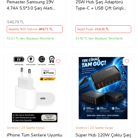
Pemaster Samsung 19V
25W Hızlı Şarj Adaptörü
4.74A 5.5*3.0 Şarj Aleti
Type-C + USB Çift Girişli
Adaptör Cihazı
Akıllı Şarj Başlığı Kompakt
Tasarım
540
,79 TL
Sepette %10 İndirim
486
,71 TL
Sepet Fiyatı
314
,10 TL
51,91 TL'den Başlayan Taksitlerle
33,50 TL'den Başlayan Taksitlerle
Ücretsiz / 24 Saatte Kargo
Ücretsiz / 24 Saatte Kargo
iPhone Tüm Serilere Uyumlu
Süper Hızlı 120W Çoklu Şarj