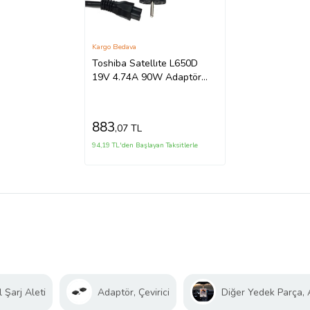
Kargo Bedava
Toshiba Satellıte L650D
19V 4.74A 90W Adaptör
(Siyah)
883
,07 TL
94,19 TL'den Başlayan Taksitlerle
 Şarj Aleti
Adaptör, Çevirici
Diğer Yedek Parça,