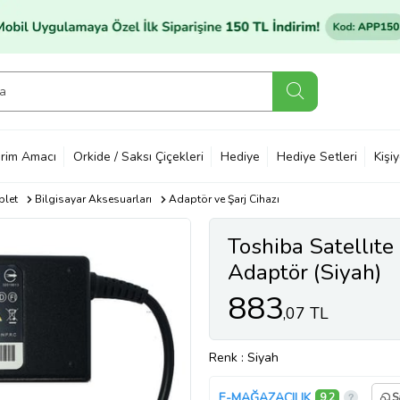
rim Amacı
Orkide / Saksı Çiçekleri
Hediye
Hediye Setleri
Kişi
blet
Bilgisayar Aksesuarları
Adaptör ve Şarj Cihazı
Toshiba Satellı
Adaptör (Siyah)
883
,07 TL
Renk
: Siyah
E-MAĞAZACILIK
9,2
S