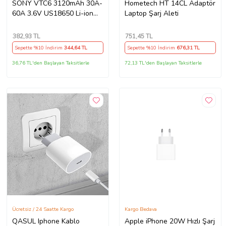
SONY VTC6 3120mAh 30A-
Hometech HT 14CL Adaptör
60A 3.6V US18650 Li-ion
Laptop Şarj Aleti
Batarya
382
,93 TL
751
,45 TL
Sepette %10 İndirim
344
,64 TL
Sepette %10 İndirim
676
,31 TL
36,76 TL'den Başlayan Taksitlerle
72,13 TL'den Başlayan Taksitlerle
Ücretsiz / 24 Saatte Kargo
Kargo Bedava
QASUL Iphone Kablo
Apple iPhone 20W Hızlı Şarj