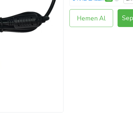
Sep
Hemen Al