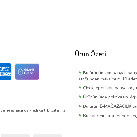
Ürün Özeti
Bu ürünün kampanyalı satışı 
stoğundan maksimum 10 adet sa
Çiçeksepeti kampanya koşull
Ürünün iade politikasını öğ
Bu ürün
E-MAĞAZACILIK
ta
deme esnasında kredi kartı bilgileriniz
Bu satıcının ürünlerinde geç
Bu Satıcının
Tüm Ürünlerini
Ürün sayfasında gördüğünüz f