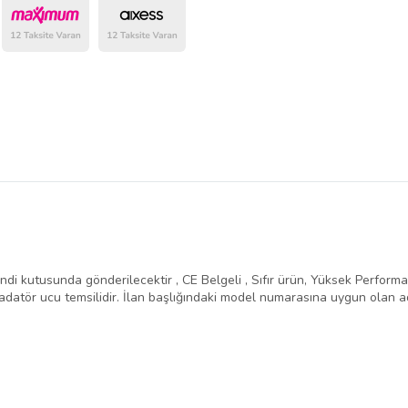
belirlenmektedir.
ndi kutusunda gönderilecektir , CE Belgeli , Sıfır ürün, Yüksek Performans 
atör ucu temsilidir. İlan başlığındaki model numarasına uygun olan ad