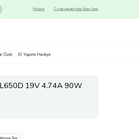
Yardım
Çiçeksepeti'nde Satış Yap
ye Özel
El Yapımı Hediye
te L650D 19V 4.74A 90W
atıcıya Sor