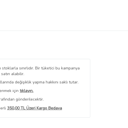
stoklarla sınırlıdır. Bir tüketici bu kampanya
tın alabilir.
arında değişiklik yapma hakkını saklı tutar.
renmek için
tıklayın.
rafından gönderilecektir.
erli
350,00 TL Üzeri Kargo Bedava
 Görüntüle
iyat bilgileri, satıcı tarafından