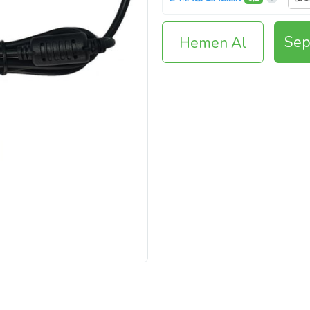
Sep
Hemen Al