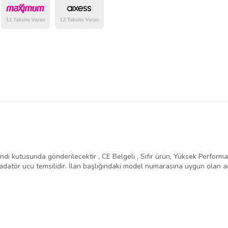
belirlenmektedir.
ndi kutusunda gönderilecektir , CE Belgeli , Sıfır ürün, Yüksek Performans 
atör ucu temsilidir. İlan başlığındaki model numarasına uygun olan ad