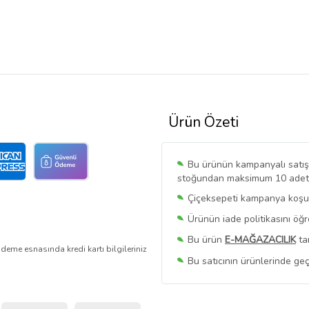
Ürün Özeti
Bu ürünün kampanyalı satışı 
stoğundan maksimum 10 adet sa
Çiçeksepeti kampanya koşull
Ürünün iade politikasını öğ
Bu ürün
E-MAĞAZACILIK
ta
deme esnasında kredi kartı bilgileriniz
Bu satıcının ürünlerinde geç
Bu Satıcının
Tüm Ürünlerini
Ürün sayfasında gördüğünüz f