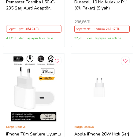
Pemaster Toshiba L50-C-
Duracell 10 No Kulaklık Pili
235 Şarj Aleti Adaptör
(6'lı Paket) (Siyah)
Cihazı
236
,86 TL
Sepet Fiyatı
454
,24 TL
Sepette %10 İndirim
213
,17 TL
48,45 TL'den Başlayan Taksitlerle
22,73 TL'den Başlayan Taksitlerle
Kargo Bedava
Kargo Bedava
iPhone Tüm Serilere Uyumlu
Apple iPhone 20W Hızlı Şarj