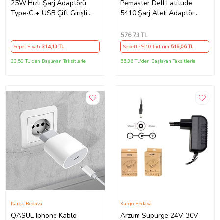
25W Hızlı Şarj Adaptörü
Pemaster Dell Latitude
Type-C + USB Çift Girişli
5410 Şarj Aleti Adaptör
Akıllı Şarj Başlığı Kompakt
Cihazı
Tasarım
576
,73 TL
Sepet Fiyatı
314
,10 TL
Sepette %10 İndirim
519
,06 TL
33,50 TL'den Başlayan Taksitlerle
55,36 TL'den Başlayan Taksitlerle
Kargo Bedava
Kargo Bedava
QASUL Iphone Kablo
Arzum Süpürge 24V-30V