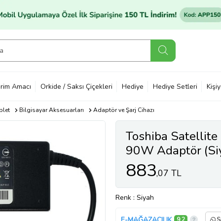
rim Amacı
Orkide / Saksı Çiçekleri
Hediye
Hediye Setleri
Kişi
blet
Bilgisayar Aksesuarları
Adaptör ve Şarj Cihazı
Toshiba Satelli
90W Adaptör (Si
883
,07 TL
Renk
: Siyah
E-MAĞAZACILIK
9,2
S