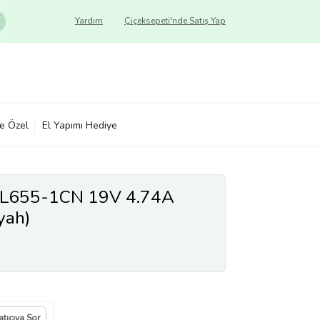
Yardım
Çiçeksepeti'nde Satış Yap
ye Özel
El Yapımı Hediye
te L655-1CN 19V 4.74A
yah)
atıcıya Sor