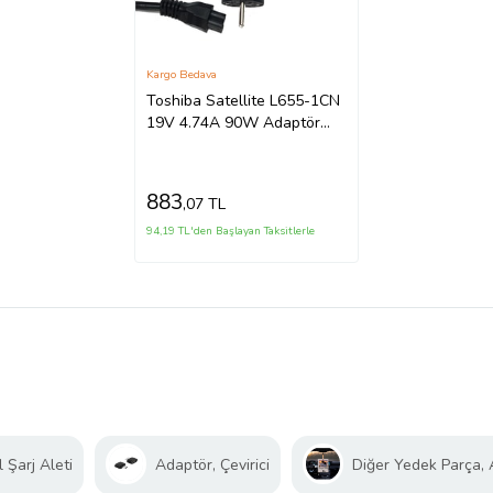
Kargo Bedava
Toshiba Satellite L655-1CN
19V 4.74A 90W Adaptör
(Siyah)
883
,07 TL
94,19 TL'den Başlayan Taksitlerle
 Şarj Aleti
Adaptör, Çevirici
Diğer Yedek Parça,