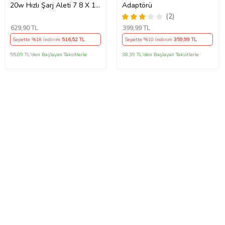
20w Hızlı Şarj Aleti 7 8 X 11
Adaptörü
12 13 14 15 16 İçin Type-C
(2)
Girişli Adaptör
629
,90 TL
399
,99 TL
Sepette %18 İndirim
516
,52 TL
Sepette %10 İndirim
359
,99 TL
55,09 TL'den Başlayan Taksitlerle
38,39 TL'den Başlayan Taksitlerle