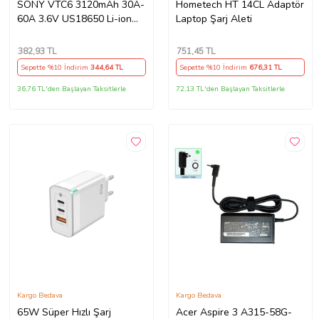
SONY VTC6 3120mAh 30A-
Hometech HT 14CL Adaptör
60A 3.6V US18650 Li-ion
Laptop Şarj Aleti
Batarya
382
,93 TL
751
,45 TL
Sepette %10 İndirim
344
,64 TL
Sepette %10 İndirim
676
,31 TL
36,76 TL'den Başlayan Taksitlerle
72,13 TL'den Başlayan Taksitlerle
Kargo Bedava
Kargo Bedava
65W Süper Hızlı Şarj
Acer Aspire 3 A315-58G-