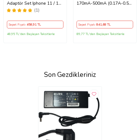
Adaptör Set Iphone 11 / 12 /
170mA-500mA (0.17A-0.5A)
13 / Pro / Pro Max Uyumlu
Adaptör - Şarj Aleti RETRO
(1)
Şarj Aleti Seti
Sepet Fiyatı
458
,91 TL
Sepet Fiyatı
841
,68 TL
48,95 TL'den Başlayan Taksitlerle
89,77 TL'den Başlayan Taksitlerle
Son Gezdikleriniz