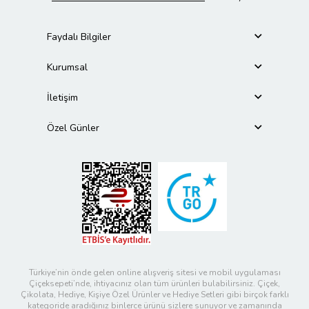
Faydalı Bilgiler
Kurumsal
İletişim
Özel Günler
Türkiye’nin önde gelen online alışveriş sitesi ve mobil uygulaması
Çiçeksepeti’nde, ihtiyacınız olan tüm ürünleri bulabilirsiniz. Çiçek,
Çikolata, Hediye, Kişiye Özel Ürünler ve Hediye Setleri gibi birçok farklı
kategoride aradığınız binlerce ürünü sizlere sunuyor ve zamanında