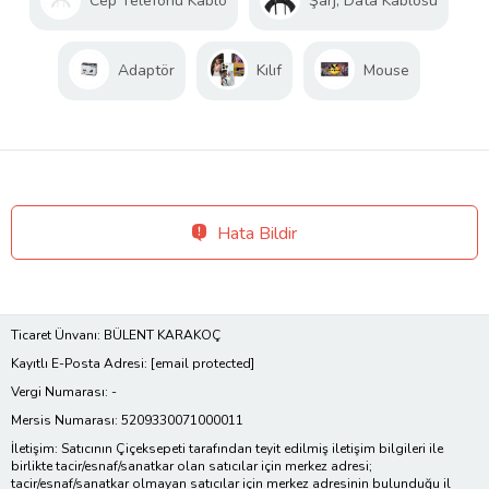
Cep Telefonu Kablo
Şarj, Data Kablosu
Adaptör
Kılıf
Mouse
Hata Bildir
Ticaret Ünvanı: BÜLENT KARAKOÇ
Kayıtlı E-Posta Adresi:
[email protected]
Vergi Numarası: -
Mersis Numarası: 5209330071000011
İletişim: Satıcının Çiçeksepeti tarafından teyit edilmiş iletişim bilgileri ile
birlikte tacir/esnaf/sanatkar olan satıcılar için merkez adresi;
tacir/esnaf/sanatkar olmayan satıcılar için merkez adresinin bulunduğu il