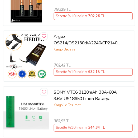
780
,29 TL
Sepette %10 İndirim
702
,26 TL
Argox
OS214/OS2130d/A2240/CP2140
Adaptör 24V (Siyah)
Kargo Bedava
702
,42 TL
Sepette %10 İndirim
632
,18 TL
SONY VTC6 3120mAh 30A-60A
3.6V US18650 Li-ion Batarya
Kargo ile Teslimat
382
,93 TL
Sepette %10 İndirim
344
,64 TL