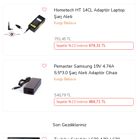
Hometech HT 14CL Adaptör Laptop
Şarj Aleti
Kargo Bedava
751
,45 TL
Sepette %10 İndirim
676
,31 TL
Pemaster Samsung 19V 4.74A
5.5*3.0 Şarj Aleti Adaptör Cihazı
Kargo Bedava
540
,79 TL
Sepette %10 İndirim
486
,71 TL
Son Gezdikleriniz