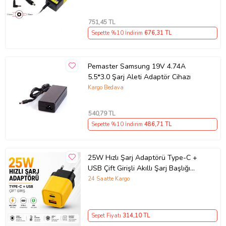
751
,45 TL
Sepette %10 İndirim
676
,31 TL
Pemaster Samsung 19V 4.74A
5.5*3.0 Şarj Aleti Adaptör Cihazı
Kargo Bedava
540
,79 TL
Sepette %10 İndirim
486
,71 TL
25W Hızlı Şarj Adaptörü Type-C +
USB Çift Girişli Akıllı Şarj Başlığı
Kompakt Tasarım
24 Saatte Kargo
Sepet Fiyatı
314
,10 TL