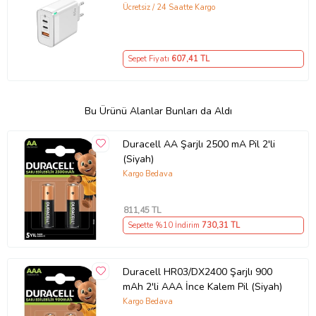
GaN Teknolojili 65W Hızlı Şarj Cihazı
Ücretsiz / 24 Saatte Kargo
– iPhone, Samsung, Laptop Uyumlu,
3 Portlu 65W PD + QC Hızlı Şarj
Adaptörü – Type-C ve USB Çıkışlı,
Sepet Fiyatı
607
,41 TL
Evrensel 65W Duvar Tipi Şarj
Adaptörü – Type-C PD
Bu Ürünü Alanlar Bunları da Aldı
Duracell AA Şarjlı 2500 mA Pil 2'li
(Siyah)
Kargo Bedava
811
,45 TL
Sepette %10 İndirim
730
,31 TL
Duracell HR03/DX2400 Şarjlı 900
mAh 2'li AAA İnce Kalem Pil (Siyah)
Kargo Bedava