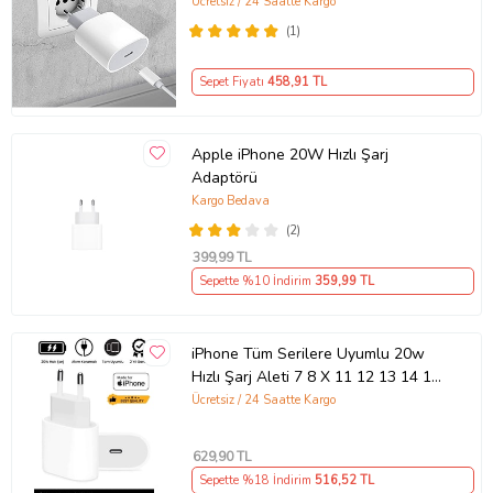
Uyumlu Şarj Aleti Seti
Ücretsiz / 24 Saatte Kargo
(1)
Sepet Fiyatı
458
,91 TL
Apple iPhone 20W Hızlı Şarj
Adaptörü
Kargo Bedava
(2)
399
,99 TL
Sepette %10 İndirim
359
,99 TL
iPhone Tüm Serilere Uyumlu 20w
Hızlı Şarj Aleti 7 8 X 11 12 13 14 15
16 İçin Type-C Girişli Adaptör
Ücretsiz / 24 Saatte Kargo
629
,90 TL
Sepette %18 İndirim
516
,52 TL