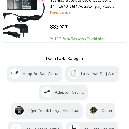
Toshiba Satellite L670-13D, L670-
14F, L670-15M Adaptör Şarj Aleti
(Siyah)
Kargo Bedava
883
,07 TL
94,19 TL'den Başlayan Taksitlerle
Daha Fazla Kategori
Adaptör, Şarj Cihazı
Universal Şarj Aleti
Adaptör, Çevirici
Diğer Yedek Parça, Aksesuar
Güller