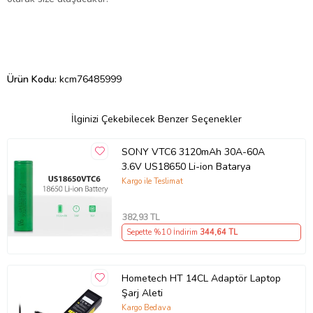
Ürün Kodu:
kcm76485999
İlginizi Çekebilecek Benzer Seçenekler
SONY VTC6 3120mAh 30A-60A
3.6V US18650 Li-ion Batarya
Kargo ile Teslimat
382
,93 TL
Sepette %10 İndirim
344
,64 TL
Hometech HT 14CL Adaptör Laptop
Şarj Aleti
Kargo Bedava