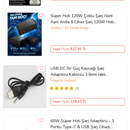
Süper Hızlı 120W Çoklu Şarj Aleti
Aynı Anda 6 Cihaz Şarj 120W Hızlı
Şarj İstasyonu Çoklu USB & Type-C
Ücretsiz / 24 Saatte Kargo
Girişli Akıllı Şarj Cihazı
Sepet Fiyatı
827
,91 TL
USB DC 5V Güç Kaynağı Şarj
Adaptörü Kablosu 3.5mm Jaklı
MOSUNX Siyah
Kargo ile Teslimat
(1)
Sepet Fiyatı
179
,10 TL
65W Süper Hızlı Şarj Adaptörü – 3
Portlu Type-C & USB Şarj Cihazı,