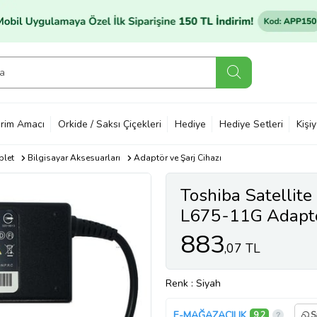
rim Amacı
Orkide / Saksı Çiçekleri
Hediye
Hediye Setleri
Kişi
blet
Bilgisayar Aksesuarları
Adaptör ve Şarj Cihazı
Toshiba Satellit
L675-11G Adaptör
883
,07 TL
Renk
: Siyah
E-MAĞAZACILIK
9,2
S