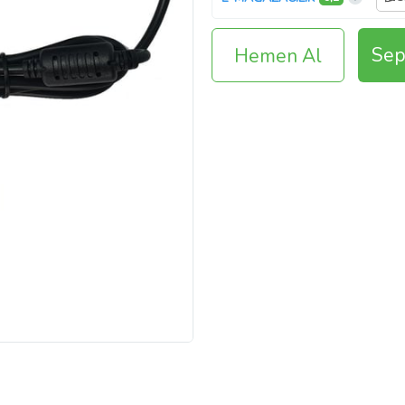
Sep
Hemen Al