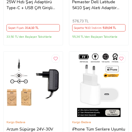
25W Hızlı Şarj Adaptörü
Pemaster Dell Latitude
Type-C + USB Çift Girişli
5410 Şarj Aleti Adaptör
Akıllı Şarj Başlığı Kompakt
Cihazı
Tasarım
576
,73 TL
Sepet Fiyatı
314
,10 TL
Sepette %10 İndirim
519
,06 TL
33,50 TL'den Başlayan Taksitlerle
55,36 TL'den Başlayan Taksitlerle
Kargo Bedava
Kargo Bedava
Arzum Süpürge 24V-30V
iPhone Tüm Serilere Uyumlu