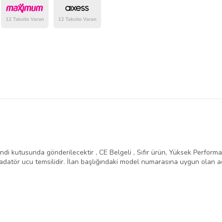
belirlenmektedir.
ndi kutusunda gönderilecektir , CE Belgeli , Sıfır ürün, Yüksek Performans 
atör ucu temsilidir. İlan başlığındaki model numarasına uygun olan ad