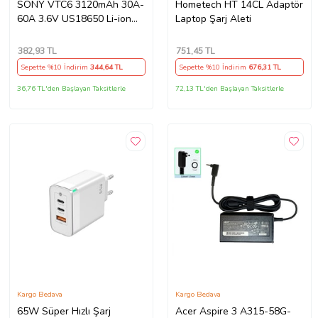
SONY VTC6 3120mAh 30A-
Hometech HT 14CL Adaptör
60A 3.6V US18650 Li-ion
Laptop Şarj Aleti
Batarya
382
,93 TL
751
,45 TL
Sepette %10 İndirim
344
,64 TL
Sepette %10 İndirim
676
,31 TL
36,76 TL'den Başlayan Taksitlerle
72,13 TL'den Başlayan Taksitlerle
Kargo Bedava
Kargo Bedava
65W Süper Hızlı Şarj
Acer Aspire 3 A315-58G-