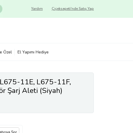
Yardım
Çiçeksepeti'nde Satış Yap
ye Özel
El Yapımı Hediye
e L675-11E, L675-11F,
 Şarj Aleti (Siyah)
atıcıya Sor