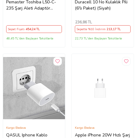
Pemaster Toshiba L50-C-
Duracell 10 No Kulaklık Pili
235 Şarj Aleti Adaptör
(6'lı Paket) (Siyah)
Cihazı
236
,86 TL
Sepet Fiyatı
454
,24 TL
Sepette %10 İndirim
213
,17 TL
48,45 TL'den Başlayan Taksitlerle
22,73 TL'den Başlayan Taksitlerle
Kargo Bedava
Kargo Bedava
QASUL Iphone Kablo
Apple iPhone 20W Hızlı Şarj