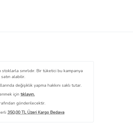
stoklarla sınırlıdır. Bir tüketici bu kampanya
tın alabilir.
arında değişiklik yapma hakkını saklı tutar.
renmek için
tıklayın.
rafından gönderilecektir.
erli
350,00 TL Üzeri Kargo Bedava
 Görüntüle
iyat bilgileri, satıcı tarafından