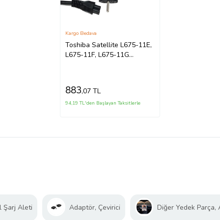
Kargo Bedava
Toshiba Satellite L675-11E,
L675-11F, L675-11G
Adaptör Şarj Aleti (Siyah)
883
,07 TL
94,19 TL'den Başlayan Taksitlerle
 Şarj Aleti
Adaptör, Çevirici
Diğer Yedek Parça,