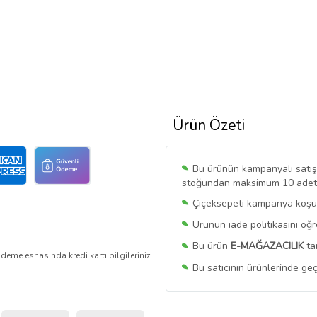
Ürün Özeti
Bu ürünün kampanyalı satışı 
stoğundan maksimum 10 adet sa
Çiçeksepeti kampanya koşull
Ürünün iade politikasını öğ
Bu ürün
E-MAĞAZACILIK
ta
deme esnasında kredi kartı bilgileriniz
Bu satıcının ürünlerinde geç
Bu Satıcının
Tüm Ürünlerini
Ürün sayfasında gördüğünüz f