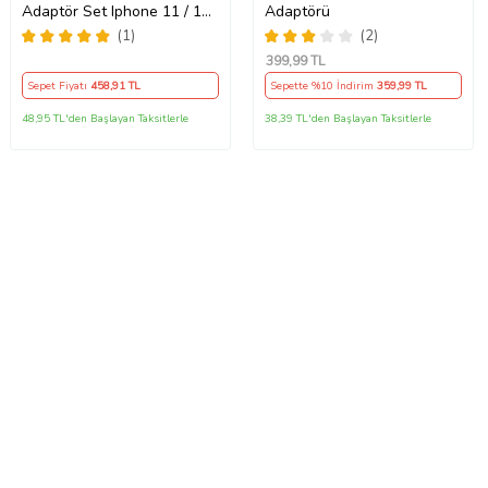
Adaptör Set Iphone 11 / 12 /
Adaptörü
13 / Pro / Pro Max Uyumlu
(1)
(2)
Şarj Aleti Seti
399
,99 TL
Sepet Fiyatı
458
,91 TL
Sepette %10 İndirim
359
,99 TL
48,95 TL'den Başlayan Taksitlerle
38,39 TL'den Başlayan Taksitlerle