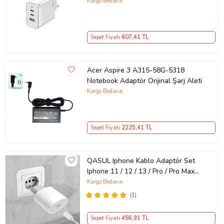
GaN Teknolojili 65W Hızlı Şarj Cihazı
Kargo Bedava
– iPhone, Samsung, Laptop Uyumlu,
3 Portlu 65W PD + QC Hızlı Şarj
Adaptörü – Type-C ve USB Çıkışlı,
Sepet Fiyatı
607
,41 TL
Evrensel 65W Duvar Tipi Şarj
Adaptörü – Type-C PD
Acer Aspire 3 A315-58G-5318
Notebook Adaptör Orijinal Şarj Aleti
Kargo Bedava
Sepet Fiyatı
2225
,41 TL
QASUL Iphone Kablo Adaptör Set
Iphone 11 / 12 / 13 / Pro / Pro Max
Uyumlu Şarj Aleti Seti
Kargo Bedava
(1)
Sepet Fiyatı
458
,91 TL