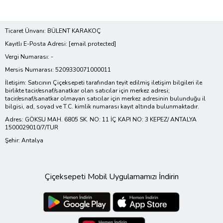
Ticaret Ünvanı: BÜLENT KARAKOÇ
Kayıtlı E-Posta Adresi:
[email protected]
Vergi Numarası: -
Mersis Numarası: 5209330071000011
İletişim: Satıcının Çiçeksepeti tarafından teyit edilmiş iletişim bilgileri ile
birlikte tacir/esnaf/sanatkar olan satıcılar için merkez adresi;
tacir/esnaf/sanatkar olmayan satıcılar için merkez adresinin bulunduğu il
bilgisi, ad, soyad ve T.C. kimlik numarası kayıt altında bulunmaktadır.
Adres: GÖKSU MAH. 6805 SK. NO: 11 İÇ KAPI NO: 3 KEPEZ/ ANTALYA
1500029010/7/TUR
Şehir: Antalya
Çiçeksepeti Mobil Uygulamamızı İndirin