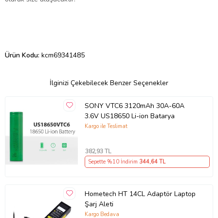
Ürün Kodu:
kcm69341485
İlginizi Çekebilecek Benzer Seçenekler
SONY VTC6 3120mAh 30A-60A
3.6V US18650 Li-ion Batarya
Kargo ile Teslimat
382
,93 TL
Sepette %10 İndirim
344
,64 TL
Hometech HT 14CL Adaptör Laptop
Şarj Aleti
Kargo Bedava