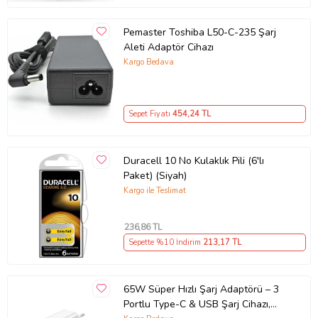
Pemaster Toshiba L50-C-235 Şarj
Aleti Adaptör Cihazı
Kargo Bedava
Sepet Fiyatı
454
,24 TL
Duracell 10 No Kulaklık Pili (6'lı
Paket) (Siyah)
Kargo ile Teslimat
236
,86 TL
Sepette %10 İndirim
213
,17 TL
65W Süper Hızlı Şarj Adaptörü – 3
Portlu Type-C & USB Şarj Cihazı,