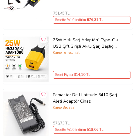
751
,45 TL
Sepette %10 İndirim
676
,31 TL
25W Hızlı Şarj Adaptörü Type-C +
USB Çift Girişli Akıllı Şarj Başlığı
Kompakt Tasarım
Kargo ile Teslimat
Sepet Fiyatı
314
,10 TL
Pemaster Dell Latitude 5410 Şarj
Aleti Adaptör Cihazı
Kargo Bedava
576
,73 TL
Sepette %10 İndirim
519
,06 TL