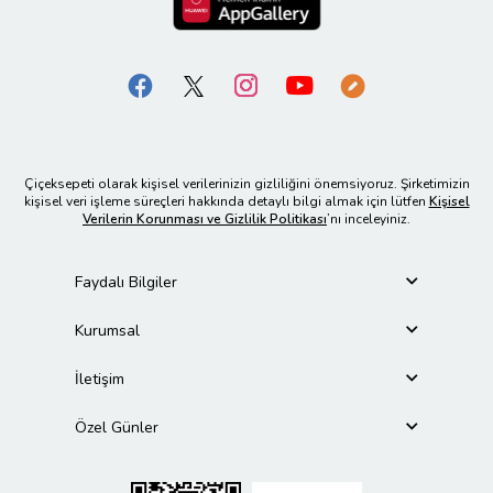
Çiçeksepeti olarak kişisel verilerinizin gizliliğini önemsiyoruz. Şirketimizin
kişisel veri işleme süreçleri hakkında detaylı bilgi almak için lütfen
Kişisel
Verilerin Korunması ve Gizlilik Politikası
’nı inceleyiniz.
Faydalı Bilgiler
Kurumsal
İletişim
Özel Günler