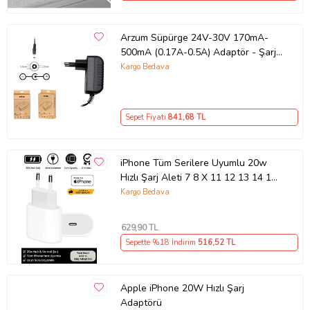
Arzum Süpürge 24V-30V 170mA-
500mA (0.17A-0.5A) Adaptör - Şarj
Aleti RETRO
Kargo Bedava
Sepet Fiyatı
841
,68 TL
iPhone Tüm Serilere Uyumlu 20w
Hızlı Şarj Aleti 7 8 X 11 12 13 14 15
16 İçin Type-C Girişli Adaptör
Kargo Bedava
629
,90 TL
Sepette %18 İndirim
516
,52 TL
Apple iPhone 20W Hızlı Şarj
Adaptörü