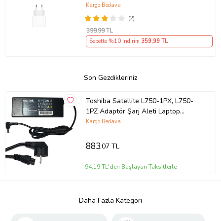
Kargo Bedava
(2)
399
,99 TL
Sepette %10 İndirim
359
,99 TL
Son Gezdikleriniz
Toshiba Satellite L750-1PX, L750-
1PZ Adaptör Şarj Aleti Laptop
Adaptörü (Siyah)
Kargo Bedava
883
,07 TL
94,19 TL'den Başlayan Taksitlerle
Daha Fazla Kategori