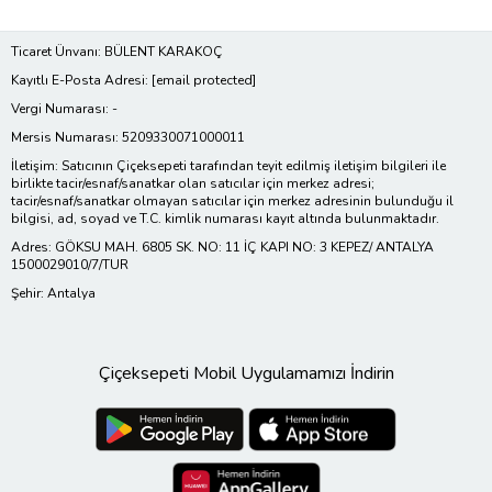
Ticaret Ünvanı: BÜLENT KARAKOÇ
Kayıtlı E-Posta Adresi:
[email protected]
Vergi Numarası: -
Mersis Numarası: 5209330071000011
İletişim: Satıcının Çiçeksepeti tarafından teyit edilmiş iletişim bilgileri ile
birlikte tacir/esnaf/sanatkar olan satıcılar için merkez adresi;
tacir/esnaf/sanatkar olmayan satıcılar için merkez adresinin bulunduğu il
bilgisi, ad, soyad ve T.C. kimlik numarası kayıt altında bulunmaktadır.
Adres: GÖKSU MAH. 6805 SK. NO: 11 İÇ KAPI NO: 3 KEPEZ/ ANTALYA
1500029010/7/TUR
Şehir: Antalya
Çiçeksepeti Mobil Uygulamamızı İndirin