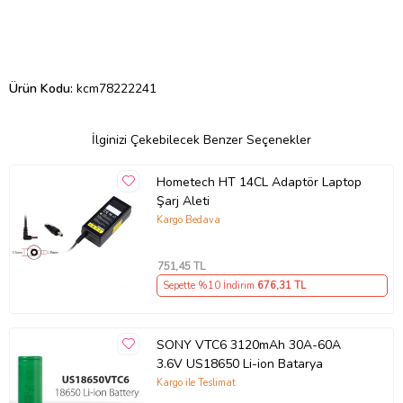
Ürün Kodu:
kcm78222241
İlginizi Çekebilecek Benzer Seçenekler
Hometech HT 14CL Adaptör Laptop
Şarj Aleti
Kargo Bedava
751
,45 TL
Sepette %10 İndirim
676
,31 TL
SONY VTC6 3120mAh 30A-60A
3.6V US18650 Li-ion Batarya
Kargo ile Teslimat