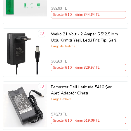
382
,93 TL
Sepette %10 İndirim
344
,64 TL
Weko 21 Volt - 2 Amper 5.5*2.5 Mm
Uçlu Kırmızı Yeşil Ledli Priz Tipi Şarjlı
Matkap Adaptörü
Kargo ile Teslimat
366
,63 TL
Sepette %10 İndirim
329
,97 TL
Pemaster Dell Latitude 5410 Şarj
Aleti Adaptör Cihazı
Kargo Bedava
576
,73 TL
Sepette %10 İndirim
519
,06 TL