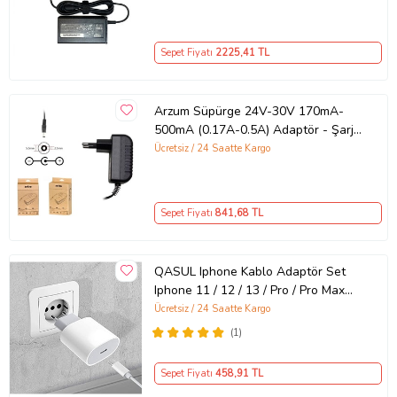
Sepet Fiyatı
2225
,41 TL
Arzum Süpürge 24V-30V 170mA-
500mA (0.17A-0.5A) Adaptör - Şarj
Aleti RETRO
Ücretsiz / 24 Saatte Kargo
Sepet Fiyatı
841
,68 TL
QASUL Iphone Kablo Adaptör Set
Iphone 11 / 12 / 13 / Pro / Pro Max
Uyumlu Şarj Aleti Seti
Ücretsiz / 24 Saatte Kargo
(1)
Sepet Fiyatı
458
,91 TL