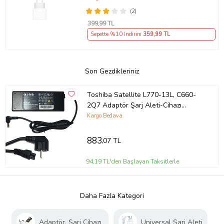
(2)
399
,99 TL
Sepette %10 İndirim
359
,99 TL
Son Gezdikleriniz
Toshiba Satellite L770-13L, C660-
2Q7 Adaptör Şarj Aleti-Cihazı
(Siyah)
Kargo Bedava
883
,07 TL
94,19 TL'den Başlayan Taksitlerle
Daha Fazla Kategori
Adaptör, Şarj Cihazı
Universal Şarj Aleti