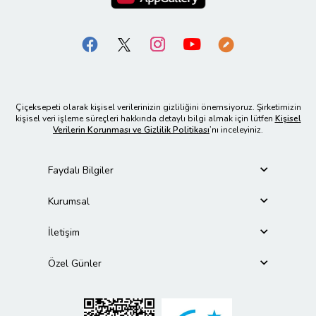
Çiçeksepeti olarak kişisel verilerinizin gizliliğini önemsiyoruz. Şirketimizin
kişisel veri işleme süreçleri hakkında detaylı bilgi almak için lütfen
Kişisel
Verilerin Korunması ve Gizlilik Politikası
’nı inceleyiniz.
Faydalı Bilgiler
Kurumsal
İletişim
Özel Günler