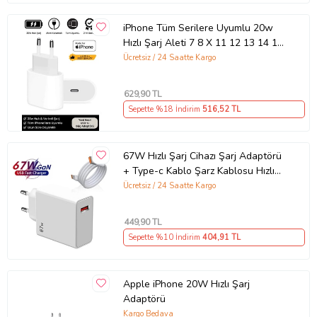
iPhone Tüm Serilere Uyumlu 20w
Hızlı Şarj Aleti 7 8 X 11 12 13 14 15
16 İçin Type-C Girişli Adaptör
Ücretsiz / 24 Saatte Kargo
629
,90 TL
Sepette %18 İndirim
516
,52 TL
67W Hızlı Şarj Cihazı Şarj Adaptörü
+ Type-c Kablo Şarz Kablosu Hızlı
Şarj Seti Tüm Telefonlara Uyumlu
Ücretsiz / 24 Saatte Kargo
Şarj Aleti Set Sarj Cihazi Sarj
Kablosu Sarz Cihazi (Beyaz)
449
,90 TL
Sepette %10 İndirim
404
,91 TL
Apple iPhone 20W Hızlı Şarj
Adaptörü
Kargo Bedava