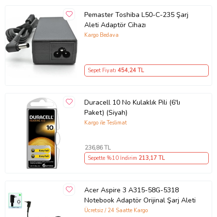
Pemaster Toshiba L50-C-235 Şarj
Aleti Adaptör Cihazı
Kargo Bedava
Sepet Fiyatı
454
,24 TL
Duracell 10 No Kulaklık Pili (6'lı
Paket) (Siyah)
Kargo ile Teslimat
236
,86 TL
Sepette %10 İndirim
213
,17 TL
Acer Aspire 3 A315-58G-5318
Notebook Adaptör Orijinal Şarj Aleti
Ücretsiz / 24 Saatte Kargo