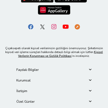
Çiçeksepeti olarak kişisel verilerinizin gizliliğini önemsiyoruz. Şirketimizin
kişisel veri işleme süreçleri hakkında detaylı bilgi almak için lütfen
Kişisel
Verilerin Korunması ve Gizlilik Politikası
’nı inceleyiniz.
Faydalı Bilgiler
Kurumsal
İletişim
Özel Günler