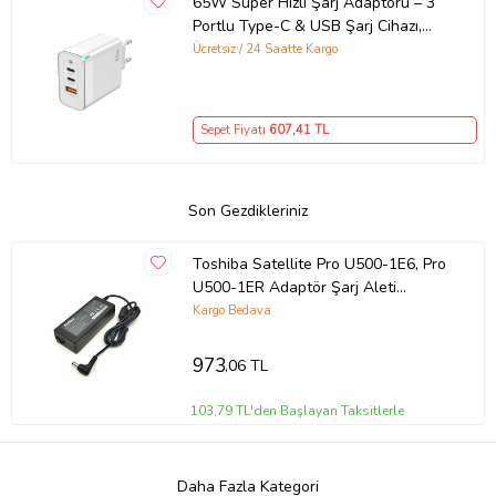
65W Süper Hızlı Şarj Adaptörü – 3
Portlu Type-C & USB Şarj Cihazı,
GaN Teknolojili 65W Hızlı Şarj Cihazı
Ücretsiz / 24 Saatte Kargo
– iPhone, Samsung, Laptop Uyumlu,
3 Portlu 65W PD + QC Hızlı Şarj
Adaptörü – Type-C ve USB Çıkışlı,
Sepet Fiyatı
607
,41 TL
Evrensel 65W Duvar Tipi Şarj
Adaptörü – Type-C PD
Son Gezdikleriniz
Toshiba Satellite Pro U500-1E6, Pro
U500-1ER Adaptör Şarj Aleti
Notebook Adaptörü (Siyah)
Kargo Bedava
973
,06 TL
103,79 TL'den Başlayan Taksitlerle
Daha Fazla Kategori