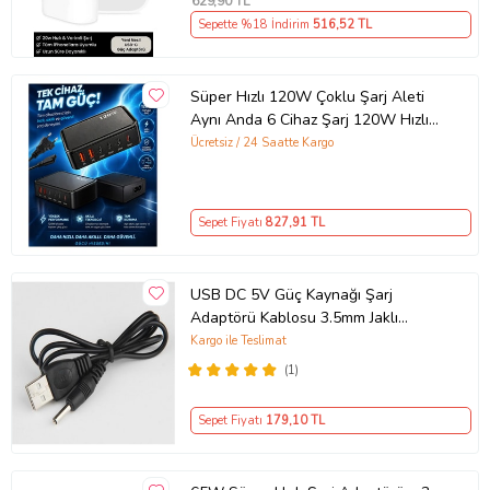
629
,90 TL
Sepette %18 İndirim
516
,52 TL
Süper Hızlı 120W Çoklu Şarj Aleti
Aynı Anda 6 Cihaz Şarj 120W Hızlı
Şarj İstasyonu Çoklu USB & Type-C
Ücretsiz / 24 Saatte Kargo
Girişli Akıllı Şarj Cihazı
Sepet Fiyatı
827
,91 TL
USB DC 5V Güç Kaynağı Şarj
Adaptörü Kablosu 3.5mm Jaklı
MOSUNX Siyah
Kargo ile Teslimat
(1)
Sepet Fiyatı
179
,10 TL