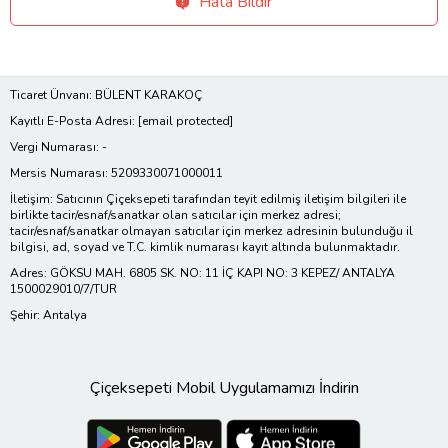
Hata Bildir
Ticaret Ünvanı: BÜLENT KARAKOÇ
Kayıtlı E-Posta Adresi:
[email protected]
Vergi Numarası: -
Mersis Numarası: 5209330071000011
İletişim: Satıcının Çiçeksepeti tarafından teyit edilmiş iletişim bilgileri ile
birlikte tacir/esnaf/sanatkar olan satıcılar için merkez adresi;
tacir/esnaf/sanatkar olmayan satıcılar için merkez adresinin bulunduğu il
bilgisi, ad, soyad ve T.C. kimlik numarası kayıt altında bulunmaktadır.
Adres: GÖKSU MAH. 6805 SK. NO: 11 İÇ KAPI NO: 3 KEPEZ/ ANTALYA
1500029010/7/TUR
Şehir: Antalya
Çiçeksepeti Mobil Uygulamamızı İndirin