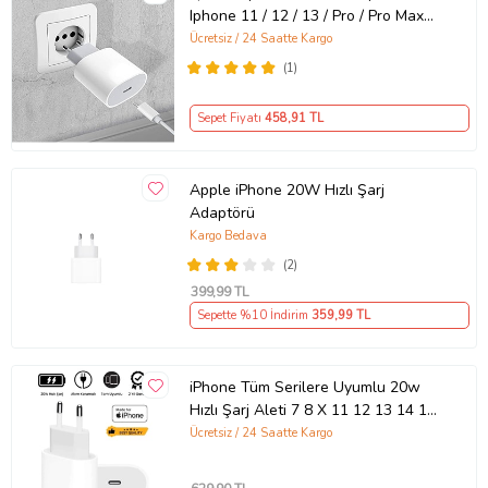
Iphone 11 / 12 / 13 / Pro / Pro Max
Uyumlu Şarj Aleti Seti
Ücretsiz / 24 Saatte Kargo
(1)
Sepet Fiyatı
458
,91 TL
Apple iPhone 20W Hızlı Şarj
Adaptörü
Kargo Bedava
(2)
399
,99 TL
Sepette %10 İndirim
359
,99 TL
iPhone Tüm Serilere Uyumlu 20w
Hızlı Şarj Aleti 7 8 X 11 12 13 14 15
16 İçin Type-C Girişli Adaptör
Ücretsiz / 24 Saatte Kargo