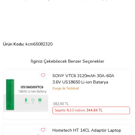
Ürün Kodu:
kcm65082320
İlginizi Çekebilecek Benzer Seçenekler
SONY VTC6 3120mAh 30A-60A
3.6V US18650 Li-ion Batarya
Kargo ile Teslimat
382
,93 TL
Sepette %10 İndirim
344
,64 TL
Hometech HT 14CL Adaptör Laptop