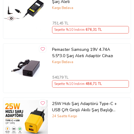
Şarj Aleti
Kargo Bedava
751
,45 TL
Sepette %10 İndirim
676
,31 TL
Pemaster Samsung 19V 4.74A
5.5*3.0 Şarj Aleti Adaptör Cihazı
Kargo Bedava
540
,79 TL
Sepette %10 İndirim
486
,71 TL
25W Hızlı Şarj Adaptörü Type-C +
USB Çift Girişli Akıllı Şarj Başlığı
Kompakt Tasarım
24 Saatte Kargo