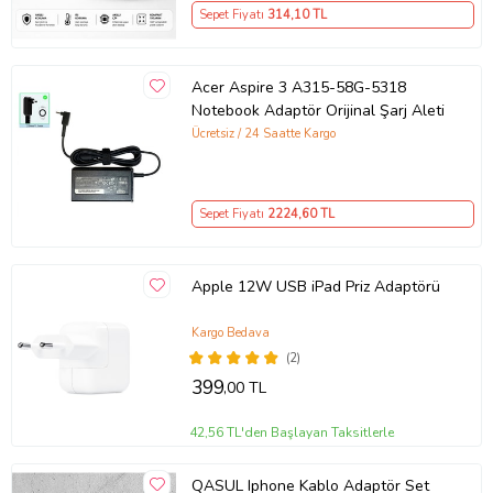
Sepet Fiyatı
314
,10 TL
Acer Aspire 3 A315-58G-5318
Notebook Adaptör Orijinal Şarj Aleti
Ücretsiz / 24 Saatte Kargo
Sepet Fiyatı
2224
,60 TL
Apple 12W USB iPad Priz Adaptörü
Kargo Bedava
(2)
399
,00 TL
42,56 TL'den Başlayan Taksitlerle
QASUL Iphone Kablo Adaptör Set