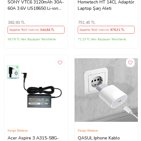
SONY VTC6 3120mAh 30A-
Hometech HT 14CL Adaptör
60A 3.6V US18650 Li-ion
Laptop Şarj Aleti
Batarya
382
,93 TL
751
,45 TL
Sepette %10 İndirim
344
,64 TL
Sepette %10 İndirim
676
,31 TL
36,76 TL'den Başlayan Taksitlerle
72,13 TL'den Başlayan Taksitlerle
Kargo Bedava
Kargo Bedava
Acer Aspire 3 A315-58G-
QASUL Iphone Kablo