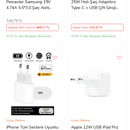
Pemaster Samsung 19V
25W Hızlı Şarj Adaptörü
4.74A 5.5*3.0 Şarj Aleti
Type-C + USB Çift Girişli
Adaptör Cihazı
Akıllı Şarj Başlığı Kompakt
Tasarım
540
,79 TL
Sepette %10 İndirim
486
,71 TL
Sepet Fiyatı
314
,10 TL
51,91 TL'den Başlayan Taksitlerle
33,50 TL'den Başlayan Taksitlerle
Kargo Bedava
Kargo Bedava
iPhone Tüm Serilere Uyumlu
Apple 12W USB iPad Priz