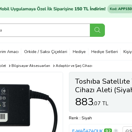
rim Amacı
Orkide / Saksı Çiçekleri
Hediye
Hediye Setleri
Kişi
blet
Bilgisayar Aksesuarları
Adaptör ve Şarj Cihazı
Toshıba Satellıt
Cihazı Aleti (Siya
883
,07 TL
Renk
: Siyah
E-MAĞAZACILIK
9,2
S