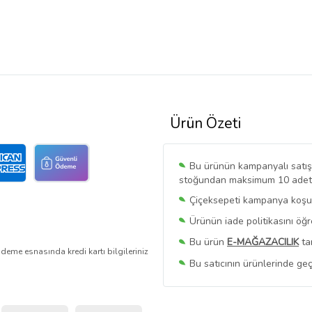
Ürün Özeti
Bu ürünün kampanyalı satışı 
stoğundan maksimum 10 adet sa
Çiçeksepeti kampanya koşull
Ürünün iade politikasını öğ
Bu ürün
E-MAĞAZACILIK
ta
deme esnasında kredi kartı bilgileriniz
Bu satıcının ürünlerinde geç
Bu Satıcının
Tüm Ürünlerini
Ürün sayfasında gördüğünüz f