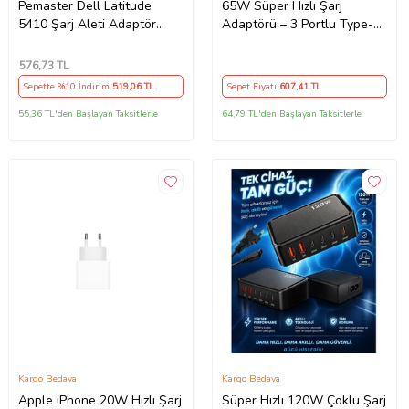
Pemaster Dell Latitude
65W Süper Hızlı Şarj
5410 Şarj Aleti Adaptör
Adaptörü – 3 Portlu Type-C
Cihazı
& USB Şarj Cihazı, GaN
Teknolojili 65W Hızlı Şarj
576
,73 TL
Cihazı – iPhone, Samsung,
Sepette %10 İndirim
519
,06 TL
Sepet Fiyatı
607
,41 TL
Laptop Uyumlu, 3 Portlu
65W PD + QC Hızlı Şarj
55,36 TL'den Başlayan Taksitlerle
64,79 TL'den Başlayan Taksitlerle
Adaptörü – Type-C ve USB
Çıkışlı, Evrensel 65W Duvar
Tipi Şarj Adaptörü – Type-C
PD
Kargo Bedava
Kargo Bedava
Apple iPhone 20W Hızlı Şarj
Süper Hızlı 120W Çoklu Şarj