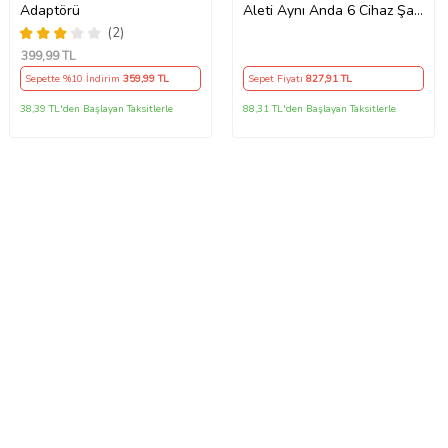
Adaptörü
Aleti Aynı Anda 6 Cihaz Şarj
120W Hızlı Şarj İstasyonu
(2)
Çoklu USB & Type-C Girişli
399
,99 TL
Akıllı Şarj Cihazı
Sepette %10 İndirim
359
,99 TL
Sepet Fiyatı
827
,91 TL
38,39 TL'den Başlayan Taksitlerle
88,31 TL'den Başlayan Taksitlerle