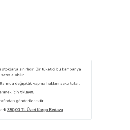
stoklarla sınırlıdır. Bir tüketici bu kampanya
tın alabilir.
arında değişiklik yapma hakkını saklı tutar.
renmek için
tıklayın.
rafından gönderilecektir.
erli
350,00 TL Üzeri Kargo Bedava
 Görüntüle
iyat bilgileri, satıcı tarafından