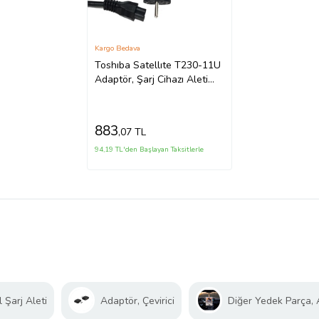
Kargo Bedava
Toshıba Satellıte T230-11U
Adaptör, Şarj Cihazı Aleti
(Siyah)
883
,07 TL
94,19 TL'den Başlayan Taksitlerle
 Şarj Aleti
Adaptör, Çevirici
Diğer Yedek Parça,