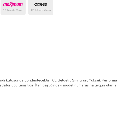
belirlenmektedir.
ndi kutusunda gönderilecektir , CE Belgeli , Sıfır ürün, Yüksek Performans 
atör ucu temsilidir. İlan başlığındaki model numarasına uygun olan ad