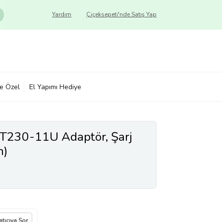
Yardım
Çiçeksepeti'nde Satış Yap
ye Özel
El Yapımı Hediye
e T230-11U Adaptör, Şarj
h)
atıcıya Sor