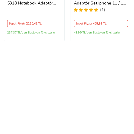
5318 Notebook Adaptör
Adaptör Set Iphone 11 / 12 /
Orijinal Şarj Aleti
13 / Pro / Pro Max Uyumlu
(1)
Şarj Aleti Seti
Sepet Fiyatı
2225
,41 TL
Sepet Fiyatı
458
,91 TL
237,37 TL'den Başlayan Taksitlerle
48,95 TL'den Başlayan Taksitlerle