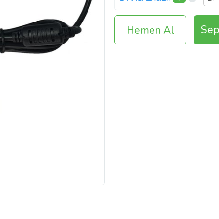
Sep
Hemen Al