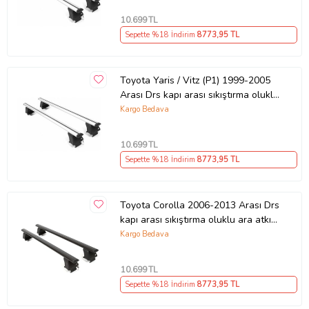
10.699
TL
Sepette %18 İndirim
8773
,95 TL
Toyota Yaris / Vitz (P1) 1999-2005
Arası Drs kapı arası sıkıştırma oluklu
ara atkı tavan barı GRİ
Kargo Bedava
10.699
TL
Sepette %18 İndirim
8773
,95 TL
Toyota Corolla 2006-2013 Arası Drs
kapı arası sıkıştırma oluklu ara atkı
tavan barı SİYAH
Kargo Bedava
10.699
TL
Sepette %18 İndirim
8773
,95 TL