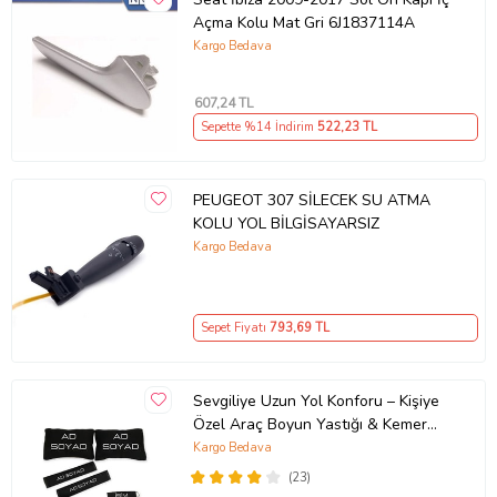
Açma Kolu Mat Gri 6J1837114A
Kargo Bedava
607
,24 TL
Sepette %14 İndirim
522
,23 TL
PEUGEOT 307 SİLECEK SU ATMA
KOLU YOL BİLGİSAYARSIZ
Kargo Bedava
Sepet Fiyatı
793
,69 TL
Sevgiliye Uzun Yol Konforu – Kişiye
Özel Araç Boyun Yastığı & Kemer
Pedi Hediye Seti
Kargo Bedava
(23)