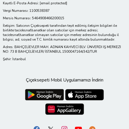
Kayıtlı E-Posta Adresi:
[email protected]
Vergi Numarası: 1100538387
Mersis Numarası: 5464908466200015
İletişim: Satıcının Çiçeksepeti tarafından teyit edilmiş iletişim bilgileri ile
birlikte tacir/esnaf/sanatkar olan satıcılar için merkez adresi;
tacir/esnaf/sanatkar olmayan satıcılar için merkez adresinin bulunduğu il
bilgisi, ad, soyad ve T.C. kimlik numarası kayıt altında bulunmaktadır.
Adres: BAHÇELİEVLER MAH. ADNAN KAHVECİ BLV. ÜNVERDI IŞ MERKEZI
NO: 73 B BAHÇELİEVLER/ İSTANBUL 1500047164/342/TUR
Şehir: İstanbul
Çiçeksepeti Mobil Uygulamamızı İndirin