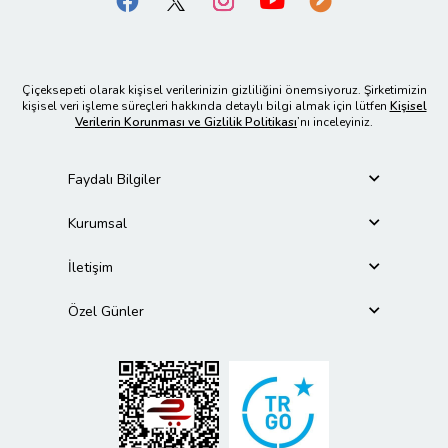
Çiçeksepeti olarak kişisel verilerinizin gizliliğini önemsiyoruz. Şirketimizin
kişisel veri işleme süreçleri hakkında detaylı bilgi almak için lütfen
Kişisel
Verilerin Korunması ve Gizlilik Politikası
’nı inceleyiniz.
Faydalı Bilgiler
Kurumsal
İletişim
Özel Günler