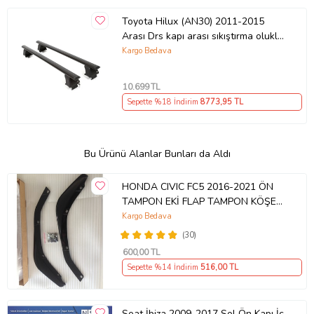
Toyota Hilux (AN30) 2011-2015
Arası Drs kapı arası sıkıştırma oluklu
ara atkı tavan barı SİYAH
Kargo Bedava
10.699
TL
Sepette %18 İndirim
8773
,95 TL
Bu Ürünü Alanlar Bunları da Aldı
HONDA CIVIC FC5 2016-2021 ÖN
TAMPON EKİ FLAP TAMPON KÖŞESİ
TAKIM SAĞ SOL KAMPANYA ŞOKK
Kargo Bedava
FİYAT OEM
(30)
600
,00 TL
Sepette %14 İndirim
516
,00 TL
Seat İbiza 2009-2017 Sol Ön Kapı İç