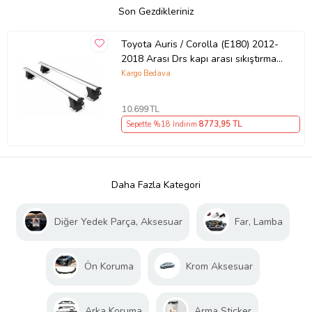
Son Gezdikleriniz
Toyota Auris / Corolla (E180) 2012-
2018 Arası Drs kapı arası sıkıştırma
oluklu ara atkı tavan barı GRİ
Kargo Bedava
10.699
TL
Sepette %18 İndirim
8773
,95 TL
Daha Fazla Kategori
Diğer Yedek Parça, Aksesuar
Far, Lamba
Ön Koruma
Krom Aksesuar
Arka Koruma
Arma Sticker