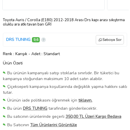
Toyota Auris / Corolla (E180) 2012-2018 Arası Drs kapı arası sıkıştırma
oluklu ara atkı tavan barı GRİ
DRS TUNING
9,6
Satıcıya Sor
Renk
: Karışık
-
Adet
: Standart
Ürün Özeti
Bu ürünün kampanyalı satışı stoklarla sınırlıdır. Bir tüketici bu
kampanya stoğundan maksimum 10 adet satın alabilir.
Çiçeksepeti kampanya koşullarında değişiklik yapma hakkını saklı
tutar.
Ürünün iade politikasını öğrenmek için
tıklayın.
Bu ürün
DRS TUNING
tarafından gönderilecektir.
Bu satıcının ürünlerinde geçerli
350,00 TL Üzeri Kargo Bedava
Bu Satıcının
Tüm Ürünlerini Görüntüle