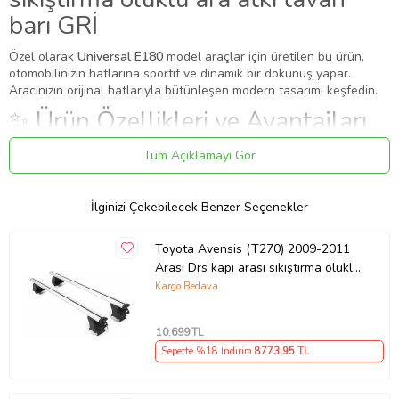
barı GRİ
Özel olarak
Universal E180
model araçlar için üretilen bu ürün,
otomobilinizin hatlarına sportif ve dinamik bir dokunuş yapar.
Aracınızın orijinal hatlarıyla bütünleşen modern tasarımı keşfedin.
✨ Ürün Özellikleri ve Avantajları
✔
Uyumlu Yıllar:
2012 - 2013 - 2014 - 2015 - 2016 - 2017 - 2018
Tüm Açıklamayı Gör
modelleriyle tam uyumludur.
⚠️
Aracınızın modeli 2012 (ve altı) veya 2018 (ve üstü) ise, kasa
koduna (Makyajlı Kasa) göre kontrol etmenizi rica ederiz.
İlginizi Çekebilecek Benzer Seçenekler
✔
Malzeme:
Esnek, kırılmaya karşı dirençli 1. sınıf ABS plastik.
Montaj: Vidalama
Toyota Avensis (T270) 2009-2011
Arası Drs kapı arası sıkıştırma oluklu
Ürün, vida noktalarından sabitlenerek monte edilir. Sağlamlık için
ara atkı tavan barı GRİ
Kargo Bedava
vidalama önerilir.
Paket İçeriği
10.699
TL
Toyota Auris / Corolla (E180) 2012-2018 Arası Drs kapı arası
Sepette %18 İndirim
8773
,95 TL
sıkıştırma oluklu ara atkı tavan barı GRİ Özel olarak Universal E180
model araçlar için üretilen bu ürün
otomobilinizin hatlarına sportif