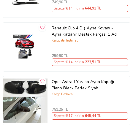
749
,90 TL
Sepette %14 İndirim
644
,91 TL
Renault Clio 4 Dış Ayna Kovanı -
Ayna Katlanır Destek Parçası 1 Adet
490307706 M3625
Kargo ile Teslimat
259
,90 TL
Sepette %14 İndirim
223
,51 TL
Opel Astra J Yarasa Ayna Kapağı
Piano Black Parlak Siyah
Kargo Bedava
781
,25 TL
Sepette %17 İndirim
648
,44 TL