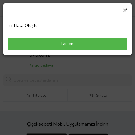
Bir Hata Oluştu!
Toyota Hilux 2004 Cam Rüzgarlığı 4lü Takım
Tamam
Sepet Fiyatı
675,
00 TL
Kargo Bedava
Filtrele
Sırala
Çiçeksepeti Mobil Uygulamamızı İndirin