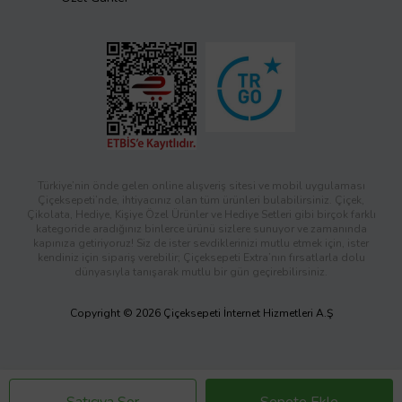
Türkiye’nin önde gelen online alışveriş sitesi ve mobil uygulaması
Çiçeksepeti’nde, ihtiyacınız olan tüm ürünleri bulabilirsiniz. Çiçek,
Çikolata, Hediye, Kişiye Özel Ürünler ve Hediye Setleri gibi birçok farklı
kategoride aradığınız binlerce ürünü sizlere sunuyor ve zamanında
kapınıza getiriyoruz! Siz de ister sevdiklerinizi mutlu etmek için, ister
kendiniz için sipariş verebilir; Çiçeksepeti Extra’nın fırsatlarla dolu
dünyasıyla tanışarak mutlu bir gün geçirebilirsiniz.
Copyright © 2026 Çiçeksepeti İnternet Hizmetleri A.Ş