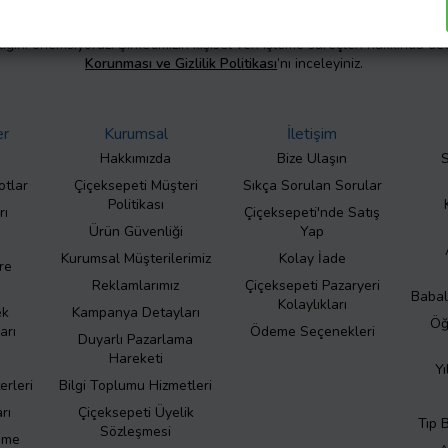
liliğini önemsiyoruz. Şirketimizin kişisel veri işleme süreçleri hakkında de
Korunması ve Gizlilik Politikası
’nı inceleyiniz.
er
Kurumsal
İletişim
Hakkımızda
Bize Ulaşın
S
otlar
Çiçeksepeti Müşteri
Sıkça Sorulan Sorular
Politikası
rı
Çiçeksepeti'nde Satış
Ürün Güvenliği
Yap
Kurumsal Müşterilerimiz
Kolay İade
re
Reklamlarımız
Çiçeksepeti Pazaryeri
Babal
Kolaylıkları
ek
Kampanya Detayları
Öğ
arı
Ödeme Seçenekleri
Duyarlı Pazarlama
Hareketi
Yı
erleri
Bilgi Toplumu Hizmetleri
rı
Çiçeksepeti Üyelik
Tıp 
Sözleşmesi
eme