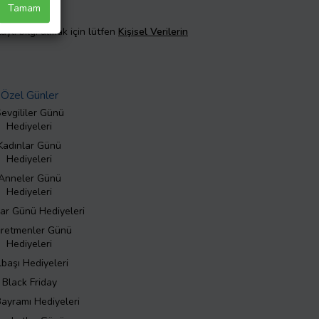
Tamam
taylı bilgi almak için lütfen
Kişisel Verilerin
Özel Günler
evgililer Günü
Hediyeleri
Kadınlar Günü
Hediyeleri
Anneler Günü
Hediyeleri
ar Günü Hediyeleri
retmenler Günü
Hediyeleri
lbaşı Hediyeleri
Black Friday
Bayramı Hediyeleri