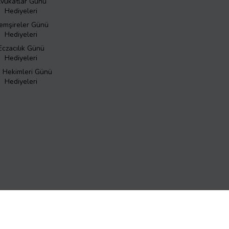
vukatlar Günü
Hediyeleri
emşireler Günü
Hediyeleri
Eczacılık Günü
Hediyeleri
ş Hekimleri Günü
Hediyeleri