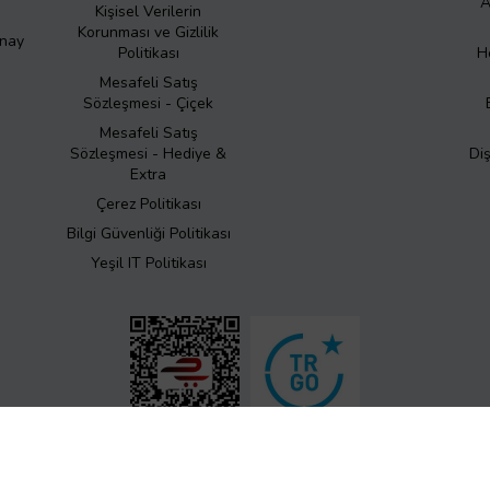
A
Kişisel Verilerin
Korunması ve Gizlilik
Onay
Politikası
H
Mesafeli Satış
Sözleşmesi - Çiçek
Mesafeli Satış
Sözleşmesi - Hediye &
Di
Extra
Çerez Politikası
Bilgi Güvenliği Politikası
Yeşil IT Politikası