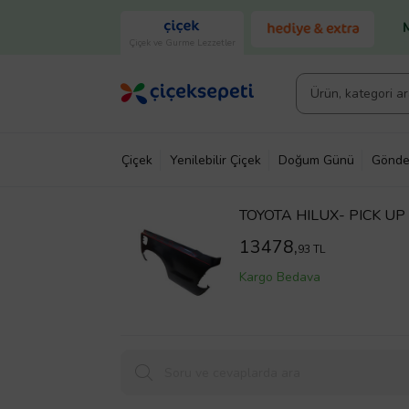
Çiçek ve Gurme Lezzetler
Çiçek
Yenilebilir Çiçek
Doğum Günü
Gönde
TOYOTA HILUX- PICK U
(ÜST KISMI KESİLİP TAKI
13478,
93 TL
Kargo Bedava