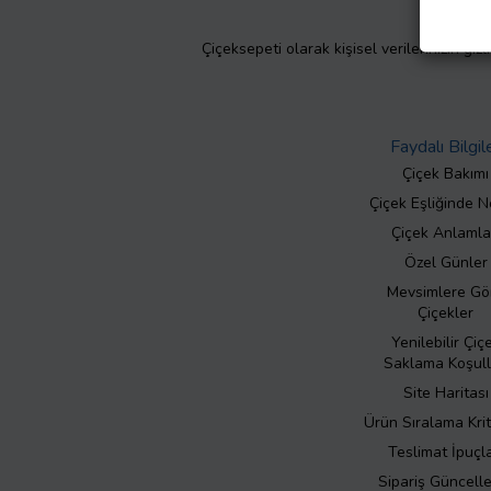
Çiçeksepeti olarak kişisel verilerinizin giz
Faydalı Bilgil
Çiçek Bakımı
Çiçek Eşliğinde N
Çiçek Anlamla
Özel Günler
Mevsimlere Gö
Çiçekler
Yenilebilir Çiç
Saklama Koşull
Site Haritası
Ürün Sıralama Krit
Teslimat İpuçla
Sipariş Güncell