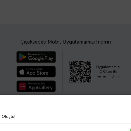
Çiçeksepeti Mobil Uygulamamızı İndirin
Uygulamamızı
QR kod ile
hemen indirin.
a Oluştu!