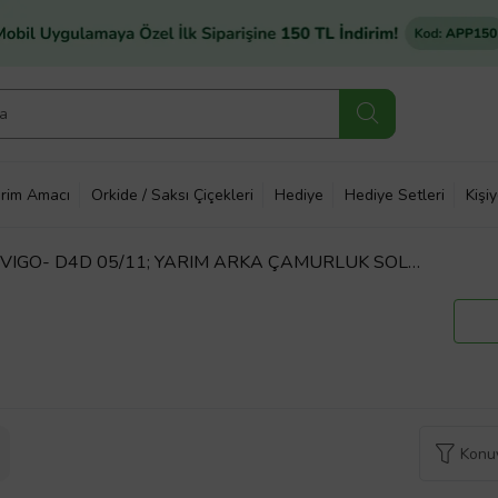
rim Amacı
Orkide / Saksı Çiçekleri
Hediye
Hediye Setleri
Kişi
P VIGO- D4D 05/11; YARIM ARKA ÇAMURLUK SOL
LABİLİR
Konuy