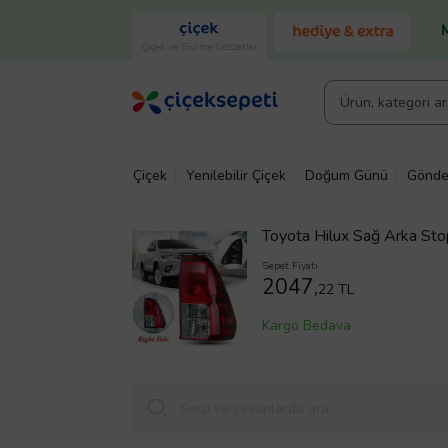
Çiçek ve Gurme Lezzetler
Çiçek
Yenilebilir Çiçek
Doğum Günü
Gönde
Toyota Hilux Sağ Arka St
Sepet Fiyatı
2047,
22 TL
Kargo Bedava