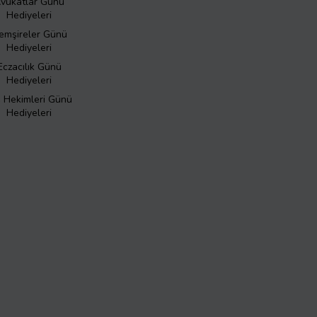
vukatlar Günü
Hediyeleri
emşireler Günü
Hediyeleri
Eczacılık Günü
Hediyeleri
ş Hekimleri Günü
Hediyeleri