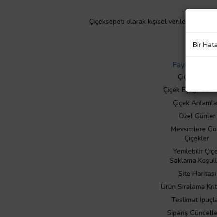
Çiçeksepeti olarak kişisel verilerinizin giz
Bir Hat
Faydalı Bilgil
Çiçek Bakımı
Çiçek Eşliğinde N
Çiçek Anlamla
Özel Günler
Mevsimlere Gö
Çiçekler
Yenilebilir Çiç
Saklama Koşull
Site Haritası
Ürün Sıralama Krit
Teslimat İpuçla
Sipariş Güncell