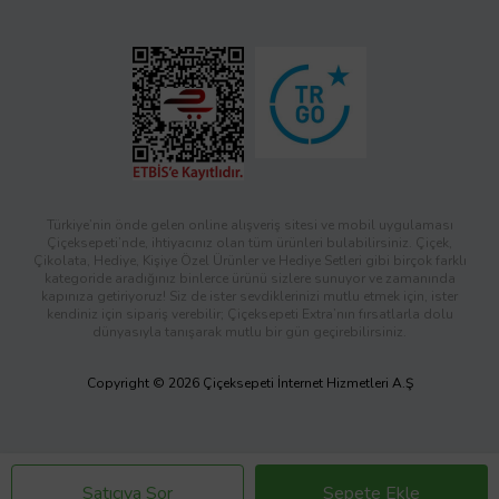
Türkiye’nin önde gelen online alışveriş sitesi ve mobil uygulaması
Çiçeksepeti’nde, ihtiyacınız olan tüm ürünleri bulabilirsiniz. Çiçek,
Çikolata, Hediye, Kişiye Özel Ürünler ve Hediye Setleri gibi birçok farklı
kategoride aradığınız binlerce ürünü sizlere sunuyor ve zamanında
kapınıza getiriyoruz! Siz de ister sevdiklerinizi mutlu etmek için, ister
kendiniz için sipariş verebilir; Çiçeksepeti Extra’nın fırsatlarla dolu
dünyasıyla tanışarak mutlu bir gün geçirebilirsiniz.
Copyright © 2026 Çiçeksepeti İnternet Hizmetleri A.Ş
Satıcıya Sor
Sepete Ekle