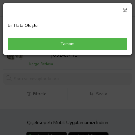
Bir Hata Oluştu!
Toyota Hilux Vigo 4x2 Tek Pistonlu Fren Kaliper Ön
Tamam
Sol 2008-2011
Sepette %14 İndirim
7587
,18 TL
6524,
97 TL
Kargo Bedava
Filtrele
Sırala
Çiçeksepeti Mobil Uygulamamızı İndirin