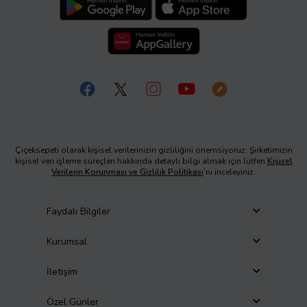
Çiçeksepeti olarak kişisel verilerinizin gizliliğini önemsiyoruz. Şirketimizin
kişisel veri işleme süreçleri hakkında detaylı bilgi almak için lütfen
Kişisel
Verilerin Korunması ve Gizlilik Politikası
’nı inceleyiniz.
Faydalı Bilgiler
Kurumsal
İletişim
Özel Günler