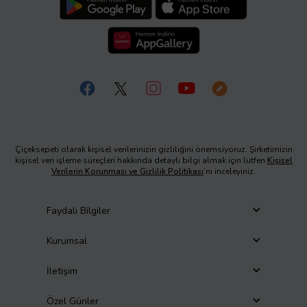
Çiçeksepeti olarak kişisel verilerinizin gizliliğini önemsiyoruz. Şirketimizin
kişisel veri işleme süreçleri hakkında detaylı bilgi almak için lütfen
Kişisel
Verilerin Korunması ve Gizlilik Politikası
’nı inceleyiniz.
Faydalı Bilgiler
Kurumsal
İletişim
Özel Günler