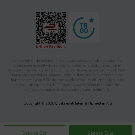
Türkiye’nin önde gelen online alışveriş sitesi ve mobil uygulaması
Çiçeksepeti’nde, ihtiyacınız olan tüm ürünleri bulabilirsiniz. Çiçek,
Çikolata, Hediye, Kişiye Özel Ürünler ve Hediye Setleri gibi birçok farklı
kategoride aradığınız binlerce ürünü sizlere sunuyor ve zamanında
kapınıza getiriyoruz! Siz de ister sevdiklerinizi mutlu etmek için, ister
kendiniz için sipariş verebilir; Çiçeksepeti Extra’nın fırsatlarla dolu
dünyasıyla tanışarak mutlu bir gün geçirebilirsiniz.
Copyright © 2026 Çiçeksepeti İnternet Hizmetleri A.Ş
Satıcıya Sor
Sepete Ekle