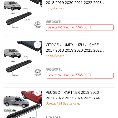
2018 2019 2020 2021 2022 2023
2024 2025 2026 SLN SİYAH YAN
Kargo Bedava
BASAMAK
8650
,00 TL
Sepette %10 İndirim
7785
,00 TL
CITROEN JUMPY ! UZUN ! ŞASE
2017 2018 2019 2020 2021 2022
2023 2024 2025 2026 SLN SİYAH
Kargo Bedava
YAN BASAMAK
8650
,00 TL
Sepette %10 İndirim
7785
,00 TL
PEUGEOT PARTNER 2019 2020
2021 2022 2023 2024 2025 YAN
BASAMAK
Ücretsiz / 24 Saatte Kargo
8768
,74 TL