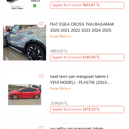
Sepette %10 İndirim
7891
,87 TL
FIAT EGEA CROSS YAN BASAMAK
2020 2021 2022 2023 2024 2025
Kargo Bedava
6850
,00 TL
Sepette %10 İndirim
6165
,00 TL
seat leon yan marşpiyel takımı (
YENİ MODEL) - PLASTİK (2013-
2020)
Kargo Bedava
2199
,00 TL
Sepette %10 İndirim
1979
,10 TL
vw jetta yan marşpiyel takımı