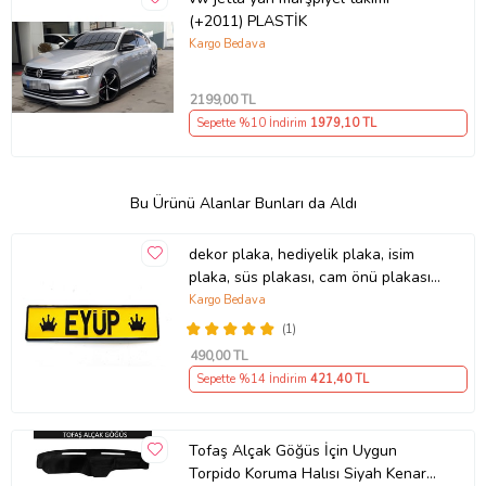
(+2011) PLASTİK
Kargo Bedava
2199
,00 TL
Sepette %10 İndirim
1979
,10 TL
Bu Ürünü Alanlar Bunları da Aldı
dekor plaka, hediyelik plaka, isim
plaka, süs plakası, cam önü plakası,
tırcı plakası (Sarı-Siyah)
Kargo Bedava
(1)
490
,00 TL
Sepette %14 İndirim
421
,40 TL
Tofaş Alçak Göğüs İçin Uygun
Torpido Koruma Halısı Siyah Kenar