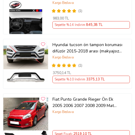
Renk Siyah
Kargo Bedava
(1)
983
,00 TL
Sepette %14 İndirim
845
,38 TL
Hyundai tucson ön tampon koruması
difüzör 2015-2018 arası (makyajsız
kasa)
Kargo Bedava
(1)
3750
,14 TL
Sepette %10 İndirim
3375
,13 TL
Fiat Punto Grande Rieger Ön Ek
2005 2006 2007 2008 2009 Mat
Siyah Plastik Ön Karlık
Kargo Bedava
Sepet Fiyatı
2519
,10 TL