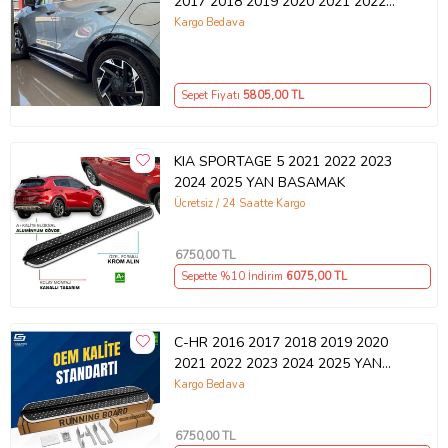
2017 2018 2019 2020 2021 2022
2023
Kargo Bedava
Ürün Kodu:
kcm95613334
Sepet Fiyatı
5805
,00 TL
KIA SPORTAGE 5 2021 2022 2023
2024 2025 YAN BASAMAK
Ücretsiz / 24 Saatte Kargo
6750
,00 TL
Sepette %10 İndirim
6075
,00 TL
C-HR 2016 2017 2018 2019 2020
2021 2022 2023 2024 2025 YAN
BASAMAK
Kargo Bedava
6750
,00 TL