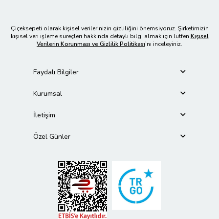
Çiçeksepeti olarak kişisel verilerinizin gizliliğini önemsiyoruz. Şirketimizin
kişisel veri işleme süreçleri hakkında detaylı bilgi almak için lütfen
Kişisel
Verilerin Korunması ve Gizlilik Politikası
’nı inceleyiniz.
Faydalı Bilgiler
Kurumsal
İletişim
Özel Günler