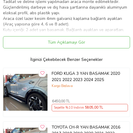
Tadilat ve delme işlemi yapılmadan araca monte edilmektedir.
Güçlendirilmiş darbeye ve dış hava şartlarına dayanıklı aluminyum
eloksal profil, abs plastik yapı.
Araca özel lazer kesim 4mm galvaniz kaplama bağlantı ayakları
(Araç yapısına göre 4, 6 ve 8 adet).
Kutu içeriği: 2 adet yan basamak. Bağlantı ayakları ve aparatları.
Montaj kılavuzu.
Ortalama taşıma kapasitesi bir basamak için 150 Kg.
Tüm Açıklamayı Gör
3 Yıl ürün garantisi. A+Kalite.
ISO:9001 - 2015 (ISO)
İlginizi Çekebilecek Benzer Seçenekler
FORD KUGA 3 YAN BASAMAK 2020
2021 2022 2023 2024 2025
Kargo Bedava
6450
,00 TL
Sepette %10 İndirim
5805
,00 TL
TOYOTA CH-R YAN BASAMAK 2016