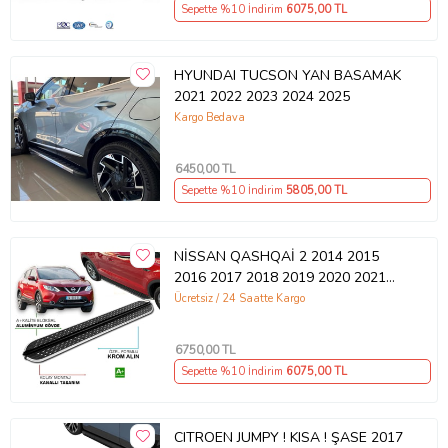
Sepette %10 İndirim
6075
,00 TL
HYUNDAI TUCSON YAN BASAMAK
2021 2022 2023 2024 2025
Kargo Bedava
6450
,00 TL
Sepette %10 İndirim
5805
,00 TL
NİSSAN QASHQAİ 2 2014 2015
2016 2017 2018 2019 2020 2021
YAN BASAMAK
Ücretsiz / 24 Saatte Kargo
6750
,00 TL
Sepette %10 İndirim
6075
,00 TL
CITROEN JUMPY ! KISA ! ŞASE 2017