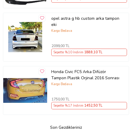
opel astra g hb custom arka tampon
eki
Kargo Bedava
2099
,00 TL
Sepette %10 İndirim
1889
,10 TL
Honda Civic FC5 Arka Difüzör
Tampon Plastik Orjinal 2016 Sonrası
Kargo Bedava
1750
,00 TL
Sepette %17 İndirim
1452
,50 TL
Son Gezdikleriniz