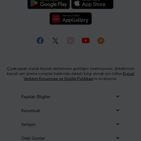
Çiçeksepeti olarak kişisel verilerinizin gizliliğini önemsiyoruz. Şirketimizin
kişisel veri işleme süreçleri hakkında detaylı bilgi almak için lütfen
Kişisel
Verilerin Korunması ve Gizlilik Politikası
’nı inceleyiniz.
Faydalı Bilgiler
Kurumsal
İletişim
Özel Günler