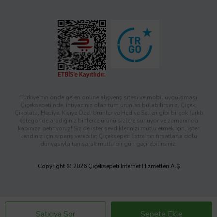
Türkiye’nin önde gelen online alışveriş sitesi ve mobil uygulaması
Çiçeksepeti’nde, ihtiyacınız olan tüm ürünleri bulabilirsiniz. Çiçek,
Çikolata, Hediye, Kişiye Özel Ürünler ve Hediye Setleri gibi birçok farklı
kategoride aradığınız binlerce ürünü sizlere sunuyor ve zamanında
kapınıza getiriyoruz! Siz de ister sevdiklerinizi mutlu etmek için, ister
kendiniz için sipariş verebilir; Çiçeksepeti Extra’nın fırsatlarla dolu
dünyasıyla tanışarak mutlu bir gün geçirebilirsiniz.
Copyright © 2026 Çiçeksepeti İnternet Hizmetleri A.Ş
Satıcıya Sor
Sepete Ekle