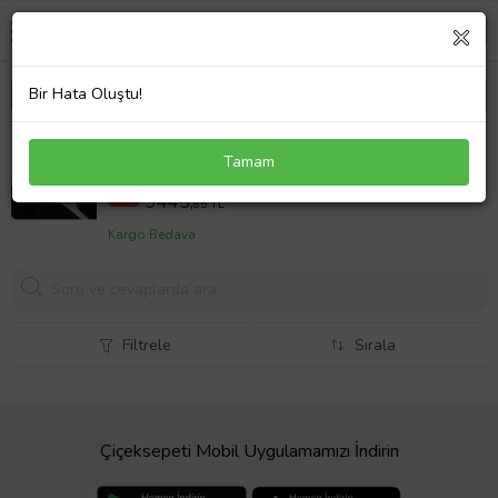
Bir Hata Oluştu!
Toyota Rav 4 (XA40) 2013-2018 Arası ile uyumlu
Tamam
Tavan Barı Trophy Bars Ara Atkı GRİ
11807,30 TL
%20
9445,
85 TL
Kargo Bedava
Filtrele
Sırala
Çiçeksepeti Mobil Uygulamamızı İndirin