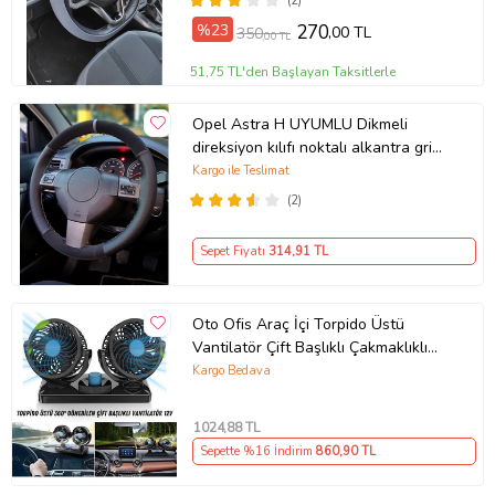
(2)
%23
270
,00 TL
350
,00 TL
51,75 TL'den Başlayan Taksitlerle
Opel Astra H UYUMLU Dikmeli
direksiyon kılıfı noktalı alkantra gri
yüzüklü ( 38×10.5CM )
Kargo ile Teslimat
(2)
Sepet Fiyatı
314
,91 TL
Oto Ofis Araç İçi Torpido Üstü
Vantilatör Çift Başlıklı Çakmaklıklı
Soğutucu Fan 360° Dönebilen 12V
Kargo Bedava
1024
,88 TL
Sepette %16 İndirim
860
,90 TL