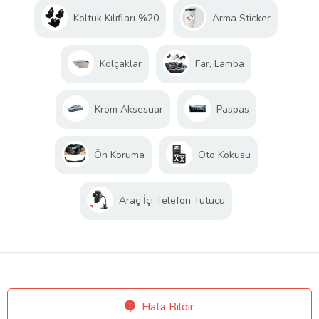
Koltuk Kılıfları %20
Arma Sticker
Kolçaklar
Far, Lamba
Krom Aksesuar
Paspas
Ön Koruma
Oto Kokusu
Araç İçi Telefon Tutucu
Hata Bildir