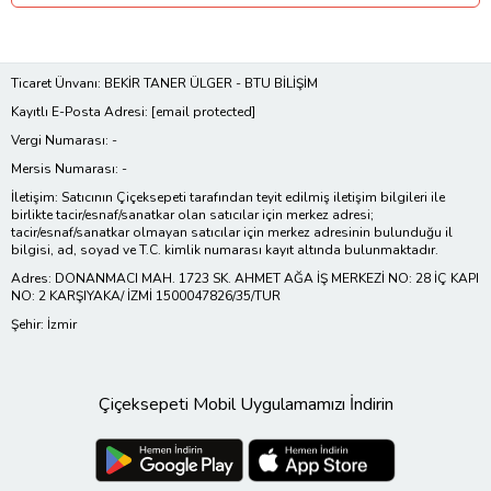
Ticaret Ünvanı: BEKİR TANER ÜLGER - BTU BİLİŞİM
Kayıtlı E-Posta Adresi:
[email protected]
Vergi Numarası: -
Mersis Numarası: -
İletişim: Satıcının Çiçeksepeti tarafından teyit edilmiş iletişim bilgileri ile
birlikte tacir/esnaf/sanatkar olan satıcılar için merkez adresi;
tacir/esnaf/sanatkar olmayan satıcılar için merkez adresinin bulunduğu il
bilgisi, ad, soyad ve T.C. kimlik numarası kayıt altında bulunmaktadır.
Adres: DONANMACI MAH. 1723 SK. AHMET AĞA İŞ MERKEZİ NO: 28 İÇ KAPI
NO: 2 KARŞIYAKA/ İZMİ 1500047826/35/TUR
Şehir: İzmir
Çiçeksepeti Mobil Uygulamamızı İndirin