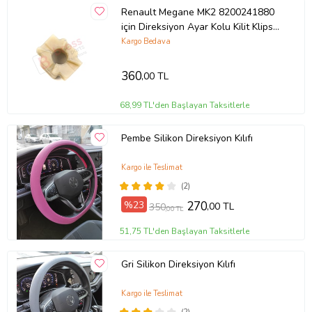
Renault Megane MK2 8200241880
için Direksiyon Ayar Kolu Kilit Klips
Plastiği
Kargo Bedava
360
,00 TL
68,99 TL'den Başlayan Taksitlerle
Pembe Silikon Direksiyon Kılıfı
Kargo ile Teslimat
(2)
%23
270
,00 TL
350
,00 TL
51,75 TL'den Başlayan Taksitlerle
Gri Silikon Direksiyon Kılıfı
Kargo ile Teslimat