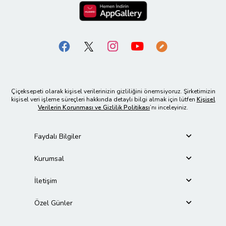
Çiçeksepeti olarak kişisel verilerinizin gizliliğini önemsiyoruz. Şirketimizin
kişisel veri işleme süreçleri hakkında detaylı bilgi almak için lütfen
Kişisel
Verilerin Korunması ve Gizlilik Politikası
’nı inceleyiniz.
Faydalı Bilgiler
Kurumsal
İletişim
Özel Günler