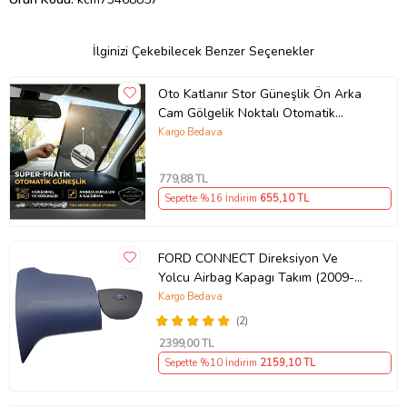
İlginizi Çekebilecek Benzer Seçenekler
Oto Katlanır Stor Güneşlik Ön Arka
Cam Gölgelik Noktalı Otomatik
Sürgülü Güneş Koruyucu Araba Suv
Kargo Bedava
779
,88 TL
Sepette %16 İndirim
655
,10 TL
FORD CONNECT Direksiyon Ve
Yolcu Airbag Kapagı Takım (2009-
2014) İthal Üretim
Kargo Bedava
(2)
2399
,00 TL
Sepette %10 İndirim
2159
,10 TL