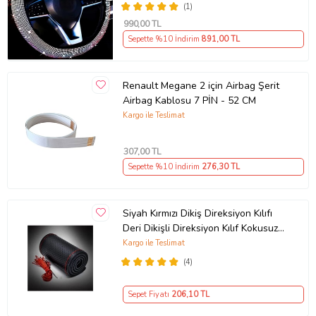
(1)
990
,00 TL
Sepette %10 İndirim
891
,00 TL
Renault Megane 2 için Airbag Şerit
Airbag Kablosu 7 PİN - 52 CM
Kargo ile Teslimat
307
,00 TL
Sepette %10 İndirim
276
,30 TL
Siyah Kırmızı Dikiş Direksiyon Kılıfı
Deri Dikişli Direksiyon Kılıf Kokusuz
Kılıf
Kargo ile Teslimat
(4)
Sepet Fiyatı
206
,10 TL