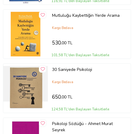
116,91 TL'den Başlayan Taksitlerle
Kağıt Cinsi
2. Hamur
Sayfa Sayısı
336
Mutluluğu Kaybettiğin Yerde Arama
Yayın Dili
Türkçe
Yazar
Yener Özen
Kargo Bedava
Ürün Kodu:
kcm39426513
530
,00 TL
101,58 TL'den Başlayan Taksitlerle
30 Saniyede Psikoloji
Kargo Bedava
650
,00 TL
124,58 TL'den Başlayan Taksitlerle
Psikoloji Sözlüğü - Ahmet Murat
Seyrek