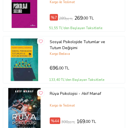
Kargo ile Teslimat
%7
269
,00 TL
289
,00 TL
51,55 TL'den Başlayan Taksitlerle
Sosyal Psikolojide Tutumlar ve
Tutum Değişimi
Kargo Bedava
696
,00 TL
133,40 TL'den Başlayan Taksitlerle
Rüya Psikolojisi - Akif Manaf
Kargo ile Teslimat
%44
169
,00 TL
300
,00 TL