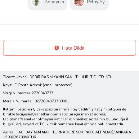
Antoryum
Peluş Ayı
Hata Bildir
Ticaret Ünvanı: DEBİR BASIM YAYIN SAN. İTH. İHR. TİC. LTD. ŞTİ.
Kayıtlı E-Posta Adresi:
[email protected]
Vergi Numarası: 2720843737
Mersis Numarası: 0272084373700001
İletişim: Satıcının Çiçeksepeti tarafından teyit edilmiş iletişim bilgileri ile
birlikte tacir/esnaf/sanatkar olan satıcılar için merkez adresi;
tacir/esnaf/sanatkar olmayan satıcılar için merkez adresinin bulunduğu il
bilgisi, ad, soyad ve T.C. kimlik numarası kayıt altında bulunmaktadır.
Adres: HACI BAYRAM MAH. TURNADERE SOK. NO:8 ALTINDAĞ/ ANKARA
1500026788/6/TUR