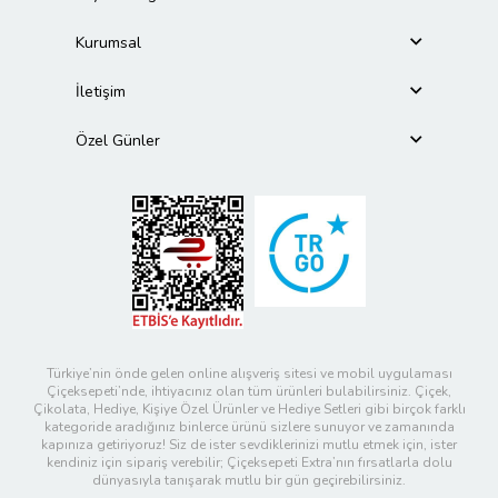
Kurumsal
İletişim
Özel Günler
Türkiye’nin önde gelen online alışveriş sitesi ve mobil uygulaması
Çiçeksepeti’nde, ihtiyacınız olan tüm ürünleri bulabilirsiniz. Çiçek,
Çikolata, Hediye, Kişiye Özel Ürünler ve Hediye Setleri gibi birçok farklı
kategoride aradığınız binlerce ürünü sizlere sunuyor ve zamanında
kapınıza getiriyoruz! Siz de ister sevdiklerinizi mutlu etmek için, ister
kendiniz için sipariş verebilir; Çiçeksepeti Extra’nın fırsatlarla dolu
dünyasıyla tanışarak mutlu bir gün geçirebilirsiniz.