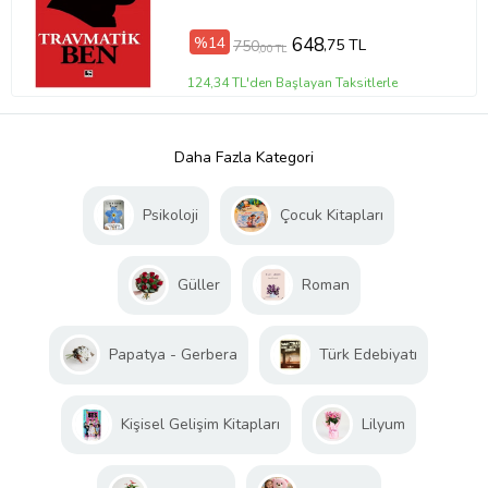
%14
648
,75 TL
750
,00 TL
124,34 TL'den Başlayan Taksitlerle
Daha Fazla Kategori
Psikoloji
Çocuk Kitapları
Güller
Roman
Papatya - Gerbera
Türk Edebiyatı
Kişisel Gelişim Kitapları
Lilyum