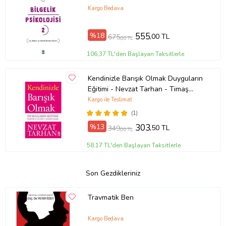
Kargo Bedava
%18
555
,00 TL
675
,00 TL
106,37 TL'den Başlayan Taksitlerle
Kendinizle Barışık Olmak Duyguların
Eğitimi - Nevzat Tarhan - Timaş
Yayınları
Kargo ile Teslimat
(1)
%13
303
,50 TL
349
,00 TL
58,17 TL'den Başlayan Taksitlerle
Son Gezdikleriniz
Travmatik Ben
Kargo Bedava