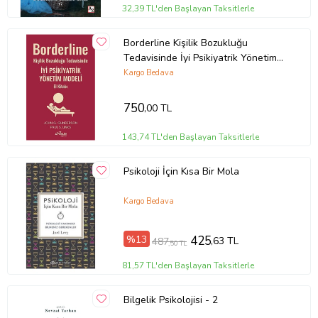
32,39 TL'den Başlayan Taksitlerle
Borderline Kişilik Bozukluğu
Tedavisinde İyi Psikiyatrik Yönetim
Modeli El Kitabı
Kargo Bedava
750
,00 TL
143,74 TL'den Başlayan Taksitlerle
Psikoloji İçin Kısa Bir Mola
Kargo Bedava
%13
425
,63 TL
487
,50 TL
81,57 TL'den Başlayan Taksitlerle
Bilgelik Psikolojisi - 2