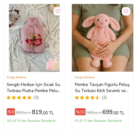
Kargo Bedava
Kargo Bedava
Sevgili Hediye İçin Sıcak Su
Pembe Tavşan Figürlü Peluş
Torbası Pudra Pembe Peluş
Su Torbası Kılıfı Sevimli ve
Ayak Isıtıcı Oyuncaklı 2 Litre
Yumuşak Kılıf
(3)
(2)
819
699
%9
%30
899
999
,00 TL
,00 TL
,00 TL
,00 TL
109,19 TL'den Başlayan Taksitlerle
93,19 TL'den Başlayan Taksitlerle