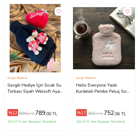
Kargo Bedava
Kargo Bedava
Sevgili Hediye İçin Sıcak Su
Hello Everyone Yazılı
Torbası Siyah Welsoft Ayak
Kurdeleli Pembe Peluş Sıcak
Isıtıcı Oyuncaklı 2 Lt Beraber
Su Torbası 1 Lt – Yumuşak
Kılıf, Uzun Süre Sıcak Tutan
Termal Su Torbası
789
752
%12
%17
899
903
,00 TL
,56 TL
,00 TL
,07 TL
105,19 TL'den Başlayan Taksitlerle
100,34 TL'den Başlayan Taksitlerle