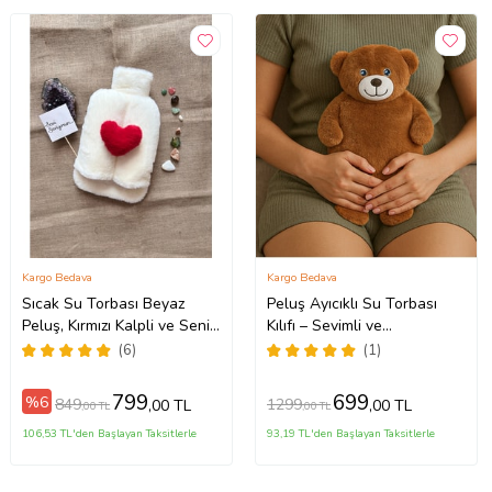
Kargo Bedava
Kargo Bedava
Sıcak Su Torbası Beyaz
Peluş Ayıcıklı Su Torbası
Peluş, Kırmızı Kalpli ve Seni
Kılıfı – Sevimli ve
Seviyorum Notu İle Beraber
Fonksiyonel Kış Yardımcısı
(6)
(1)
Yanında 2 Litre Sıcak Su
Torbası Ayak Isıtıcı
799
699
%6
849
1299
,00 TL
,00 TL
,00 TL
,00 TL
106,53 TL'den Başlayan Taksitlerle
93,19 TL'den Başlayan Taksitlerle