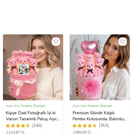
Aynı Gün Ücretsiz Teslimat
Aynı Gün Ücretsiz Teslimat
Kişiye Özel Fotoğraflı İyi ki
Premium Silindir Kalpli
Varsın Tasarımlı Peluş Ayıcık
Pembe Kutusunda, Balonlu
Buketi (Pembe)
LED Işıklı 6’lı Pembe Ayıcık
(140)
(353)
Buketi Arkadaşa Sevgiliye
1124
,87 TL
1099
,90 TL