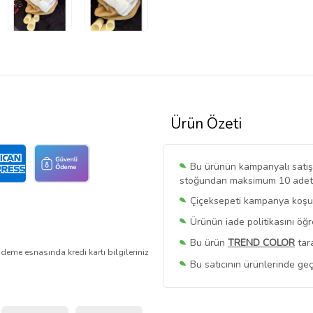
Ürün Özeti
Bu ürünün kampanyalı satışı 
stoğundan maksimum 10 adet sa
Çiçeksepeti kampanya koşull
Ürünün iade politikasını öğ
Bu ürün
TREND COLOR
tara
deme esnasında kredi kartı bilgileriniz
Bu satıcının ürünlerinde geç
Bu Satıcının
Tüm Ürünlerini
Ürün sayfasında gördüğünüz f