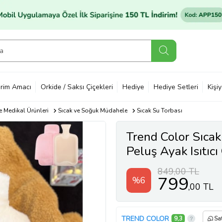
rim Amacı
Orkide / Saksı Çiçekleri
Hediye
Hediye Setleri
Kişi
e Medikal Ürünleri
Sıcak ve Soğuk Müdahele
Sıcak Su Torbası
Trend Color Sıcak
Peluş Ayak Isıtıcı
Torbası İle Berab
849,00 TL
799
%6
,00 TL
TREND COLOR
9,3
Sa