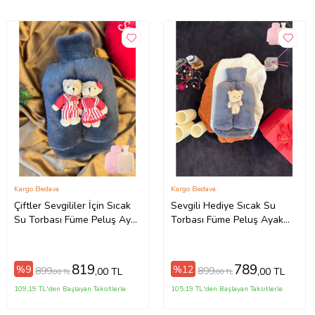
Kargo Bedava
Kargo Bedava
Çiftler Sevgililer İçin Sıcak
Sevgili Hediye Sıcak Su
Su Torbası Füme Peluş Ayak
Torbası Füme Peluş Ayak
Isıtıcı Oyuncaklı 2 Litre ile
Isıtıcı Oyuncaklı 2 Litre Sıcak
Beraber
Su Torbası İle Beraber
819
789
%9
%12
899
899
,00 TL
,00 TL
,00 TL
,00 TL
109,19 TL'den Başlayan Taksitlerle
105,19 TL'den Başlayan Taksitlerle