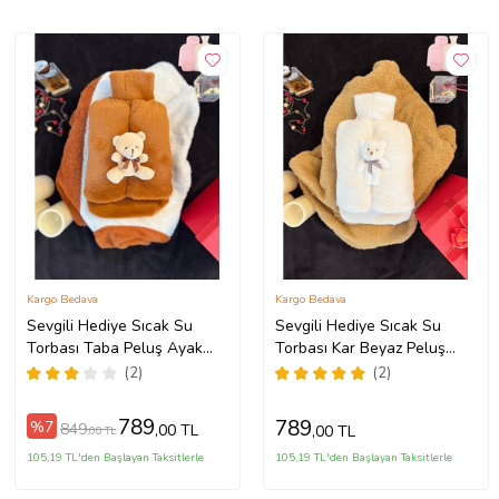
Kargo Bedava
Kargo Bedava
Sevgili Hediye Sıcak Su
Sevgili Hediye Sıcak Su
Torbası Taba Peluş Ayak
Torbası Kar Beyaz Peluş
Isıtıcı Oyuncaklı 2 Litre Sıcak
Ayak Isıtıcı Oyuncaklı 2 Litre
(2)
(2)
Su Torbası İle Beraber
Sıcak Su Torbası İle Beraber
789
789
%7
849
,00 TL
,00 TL
,00 TL
105,19 TL'den Başlayan Taksitlerle
105,19 TL'den Başlayan Taksitlerle