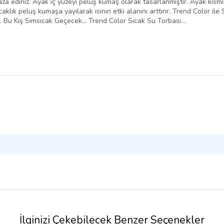
za ediniz. Ayak iç yüzeyi peluş kumaş olarak tasarlanmıştır. Ayak kıs
caklık peluş kumaşa yayılarak ısının etki alanını arttırır. Trend Color il
ş.. Bu Kış Sımsıcak Geçecek... Trend Color Sıcak Su Torbası…
İlginizi Çekebilecek Benzer Seçenekler