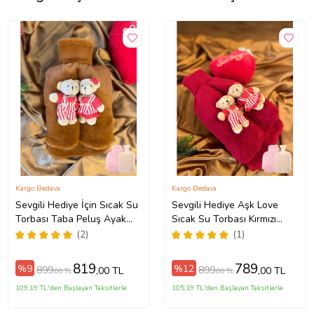
Kargo Bedava
Kargo Bedava
Sevgili Hediye İçin Sıcak Su
Sevgili Hediye Aşk Love
Torbası Taba Peluş Ayak
Sıcak Su Torbası Kırmızı
Isıtıcı Oyuncaklı 2 Lt Beraber
Welsoft Ayak Isıtıcı
(2)
(1)
Oyuncaklı 2 Lt Beraber
819
789
%9
%12
899
899
,00 TL
,00 TL
,00 TL
,00 TL
109,19 TL'den Başlayan Taksitlerle
105,19 TL'den Başlayan Taksitlerle