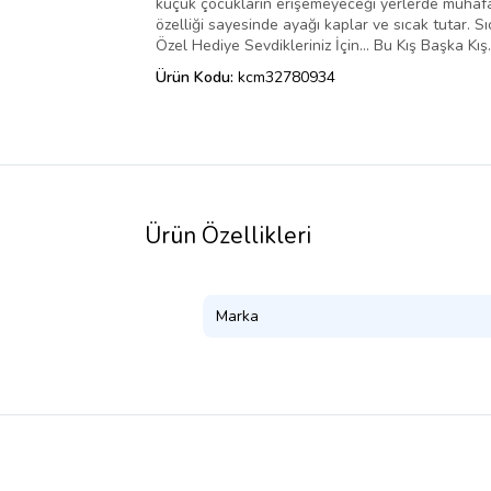
küçük çocukların erişemeyeceği yerlerde muhafa
özelliği sayesinde ayağı kaplar ve sıcak tutar. Sı
Özel Hediye Sevdikleriniz İçin... Bu Kış Başka Kı
Ürün Kodu:
kcm32780934
Ürün Özellikleri
Marka