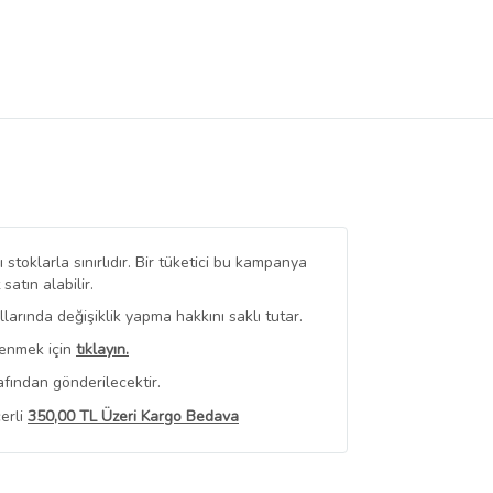
stoklarla sınırlıdır. Bir tüketici bu kampanya
tın alabilir.
arında değişiklik yapma hakkını saklı tutar.
renmek için
tıklayın.
fından gönderilecektir.
erli
350,00 TL Üzeri Kargo Bedava
 Görüntüle
iyat bilgileri, satıcı tarafından