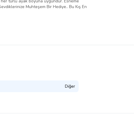
mı her türlü ayak boyuna uygundur. Esneme
e Sevdiklerinize Muhteşem Bir Hediye.. Bu Kış En
Diğer