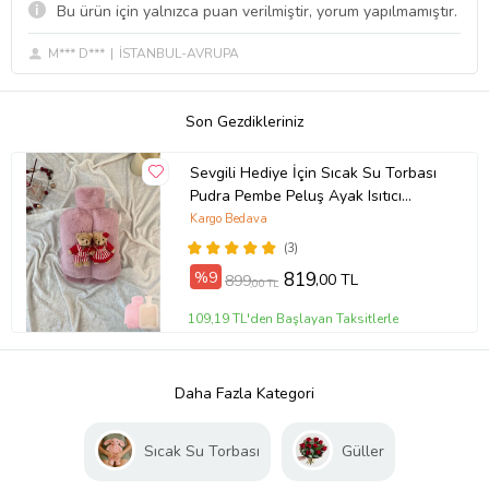
Bu ürün için yalnızca puan verilmiştir, yorum yapılmamıştır.
M*** D***
İSTANBUL-AVRUPA
Son Gezdikleriniz
Sevgili Hediye İçin Sıcak Su Torbası
Pudra Pembe Peluş Ayak Isıtıcı
Oyuncaklı 2 Litre
Kargo Bedava
(3)
%9
819
,00 TL
899
,00 TL
109,19 TL'den Başlayan Taksitlerle
Daha Fazla Kategori
Sıcak Su Torbası
Güller