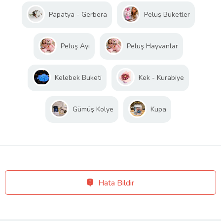
Papatya - Gerbera
Peluş Buketler
Peluş Ayı
Peluş Hayvanlar
Kelebek Buketi
Kek - Kurabiye
Gümüş Kolye
Kupa
Hata Bildir