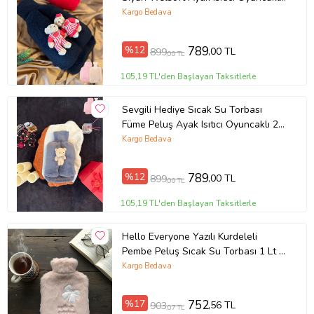
2 Lt Beraber
Kargo Bedava
%12
789
,00 TL
899
,00 TL
105,19 TL'den Başlayan Taksitlerle
Sevgili Hediye Sıcak Su Torbası
Füme Peluş Ayak Isıtıcı Oyuncaklı 2
Litre Sıcak Su Torbası İle Beraber
Kargo Bedava
%12
789
,00 TL
899
,00 TL
105,19 TL'den Başlayan Taksitlerle
Hello Everyone Yazılı Kurdeleli
Pembe Peluş Sıcak Su Torbası 1 Lt –
Yumuşak Kılıf, Uzun Süre Sıcak
Kargo Bedava
Tutan Termal Su Torbası
%17
752
,56 TL
903
,07 TL