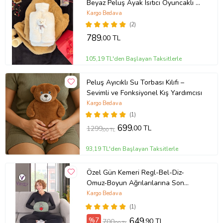
Beyaz Peluş Ayak Isıtıcı Oyuncaklı 2
Litre Sıcak Su Torbası İle Beraber
Kargo Bedava
(2)
789
,00 TL
105,19 TL'den Başlayan Taksitlerle
Peluş Ayıcıklı Su Torbası Kılıfı –
Sevimli ve Fonksiyonel Kış Yardımcısı
Kargo Bedava
(1)
699
,00 TL
1299
,00 TL
93,19 TL'den Başlayan Taksitlerle
Özel Gün Kemeri Regl-Bel-Diz-
Omuz-Boyun Ağrılarılarına Son
Termojel Hediyeli Tavşan Yeşil Renk
Kargo Bedava
(1)
%7
649
,90 TL
700
,00 TL