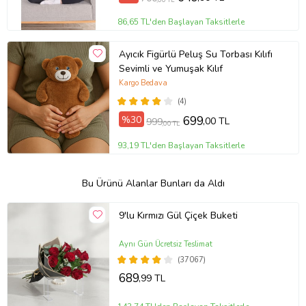
86,65 TL'den Başlayan Taksitlerle
Ayıcık Figürlü Peluş Su Torbası Kılıfı
Sevimli ve Yumuşak Kılıf
Kargo Bedava
(4)
%30
699
,00 TL
999
,00 TL
93,19 TL'den Başlayan Taksitlerle
Bu Ürünü Alanlar Bunları da Aldı
9'lu Kırmızı Gül Çiçek Buketi
Aynı Gün Ücretsiz Teslimat
(37067)
689
,99 TL