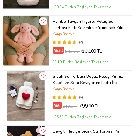
100,34 TL'den Başlayan Taksitlerle
Pembe Tavşan Figürlü Peluş Su
Torbası Kılıfı Sevimli ve Yumuşak Kılıf
Kargo Bedava
(2)
%30
699
,00 TL
999
,00 TL
93,19 TL'den Başlayan Taksitlerle
Sıcak Su Torbası Beyaz Peluş, Kırmızı
Kalpli ve Seni Seviyorum Notu İle
Beraber Yanında 2 Litre Sıcak Su
Kargo Bedava
Torbası Ayak Isıtıcı
(6)
%6
799
,00 TL
849
,00 TL
106,53 TL'den Başlayan Taksitlerle
Sevgili Hediye Sıcak Su Torbası Kar