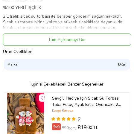
%100 YERLİ İŞÇİLİK
2 Litrelik sıcak su torbası ile beraber gönderim sağlanmaktadır.
Sıcak su torbası birinci kalite ve yüksek sıcaklıklara dayanıklıdır.
Sıcak su torbası ürünün alt kısmını yerleştirildikten sonra uç
kısımda yer alan ağızdan doldurulur. Yaklaşık 6 saate kadar
sıcaklığı etkin bir şekilde korumaktadır. Ayak bölümünün iç kısmının
Tüm Açıklamayı Gör
peluş olmasından dolayı sıcaklığı uzun bir süre etkin bir şekilde
korur. Vücudun her kısmında kullanıma uygun bir şekilde dizayn
Ürün Özellikleri
edilmiştir. Sıcak su torbası kullanıma hazırken küçük çocukların
erişemeyeceği yerlerde muhafaza ediniz.
Marka
Diğer
Ürün Kodu:
kcm42576897
İlginizi Çekebilecek Benzer Seçenekler
Sevgili Hediye İçin Sıcak Su Torbası
Taba Peluş Ayak Isıtıcı Oyuncaklı 2
Lt Beraber
Kargo Bedava
(2)
%9
819
,00 TL
899
,00 TL