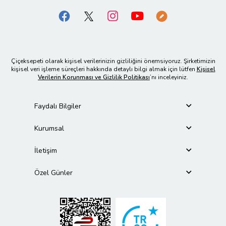
Çiçeksepeti olarak kişisel verilerinizin gizliliğini önemsiyoruz. Şirketimizin
kişisel veri işleme süreçleri hakkında detaylı bilgi almak için lütfen
Kişisel
Verilerin Korunması ve Gizlilik Politikası
’nı inceleyiniz.
Faydalı Bilgiler
Kurumsal
İletişim
Özel Günler