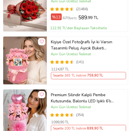
Aynı Gün Ücretsiz Teslimat
(21486)
%13
589
,99 TL
679
,99 TL
122,91 TL'den Başlayan Taksitlerle
Kişiye Özel Fotoğraflı İyi ki Varsın
Tasarımlı Peluş Ayıcık Buketi
(Pembe)
Aynı Gün Ücretsiz Teslimat
(141)
1124
,87 TL
Sepette 365 TL İndirim
759
,90 TL
Premium Silindir Kalpli Pembe
Kutusunda, Balonlu LED Işıklı 6’lı
Pembe Ayıcık Buketi Arkadaşa
Aynı Gün Ücretsiz Teslimat
Sevgiliye Hediye
(354)
1099
,90 TL
Sepette 200 TL İndirim
899
,90 TL