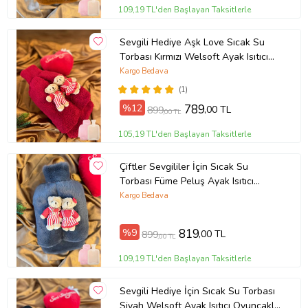
109,19 TL'den Başlayan Taksitlerle
Sevgili Hediye Aşk Love Sıcak Su
Torbası Kırmızı Welsoft Ayak Isıtıcı
Oyuncaklı 2 Lt Beraber
Kargo Bedava
(1)
%12
789
,00 TL
899
,00 TL
105,19 TL'den Başlayan Taksitlerle
Çiftler Sevgililer İçin Sıcak Su
Torbası Füme Peluş Ayak Isıtıcı
Oyuncaklı 2 Litre ile Beraber
Kargo Bedava
%9
819
,00 TL
899
,00 TL
109,19 TL'den Başlayan Taksitlerle
Sevgili Hediye İçin Sıcak Su Torbası
Siyah Welsoft Ayak Isıtıcı Oyuncaklı