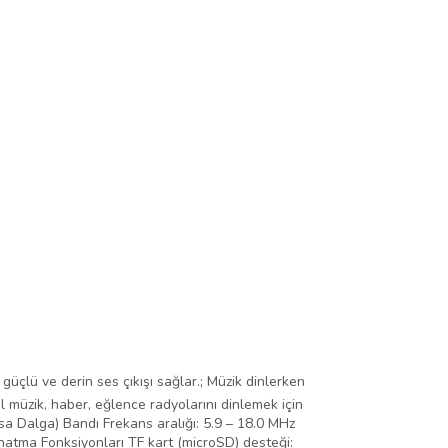
üçlü ve derin ses çıkışı sağlar.; Müzik dinlerken
el müzik, haber, eğlence radyolarını dinlemek için
sa Dalga) Bandı Frekans aralığı: 5.9 – 18.0 MHz
Oynatma Fonksiyonları TF kart (microSD) desteği: