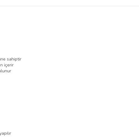
belirlenmektedir.
ne sahiptir
 içerir
ulunur
apılır