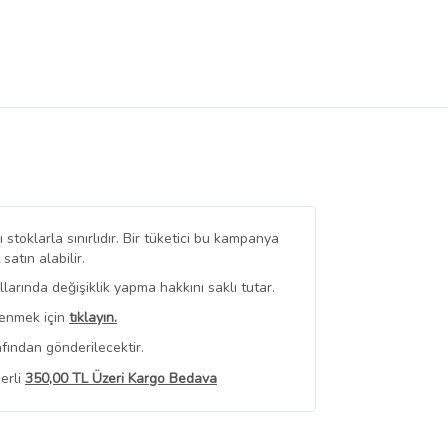
stoklarla sınırlıdır. Bir tüketici bu kampanya
tın alabilir.
arında değişiklik yapma hakkını saklı tutar.
renmek için
tıklayın.
fından gönderilecektir.
erli
350,00 TL Üzeri Kargo Bedava
 Görüntüle
iyat bilgileri, satıcı tarafından