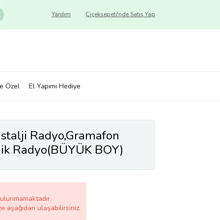
Yardım
Çiçeksepeti'nde Satış Yap
ye Özel
El Yapımı Hediye
stalji Radyo,Gramafon
ljik Radyo(BÜYÜK BOY)
bulunmamaktadır.
ze aşağıdan ulaşabilirsiniz.