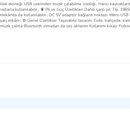
bellek desteği: USB üzerinden müzik çalabilme özelliği.; Harici kaynaklar
azlarla kullanılabilir.; 🔋 Pil ve Güç Özellikleri Dahili şarjlı pil: Tip: 1
dış mekânda da kullanılabilir.; DC 5V adaptör bağlantı noktası: Mikro USB v
şarj imkânı.; ⚙️ Genel Özellikler Taşınabilir tasarım: Evde, bahçede, k
müzik çalma Bluetooth olmadan da ses aktarımı Kullanımı kolay: Fiziksel 