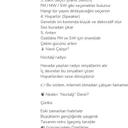
3. Bant Seçici (Band Switch)
FM / MW / SW gibi seçenekler bulunur
Hangi tür yayını dinleyeceğini seçersin
4. Hoparlör (Speaker)
Genelde ön kısmında büyük ve dekoratif olur
Ses buradan çıkar
5. Anten
Özellikle FM ve SW için önemlidir
Çekim gücünü artırır
📡 Nasıl Çalışır?
Nostalji radyo:
Havada yayılan radyo sinyallerini alır
İç devreler bu sinyalleri çözer
Hoparlörden sese dönüştürür
👉 Bu sistem, internet olmadan çalışan tamamen 
🧠 Neden “Nostalji” Denir?
Çünkü:
Eski zamanları hatırlatır
Büyüklerin gençliğinde yaygındı
Tasarımı retro (geçmiş tarzı)dır
🔊 Günümüzdeki Özellikler