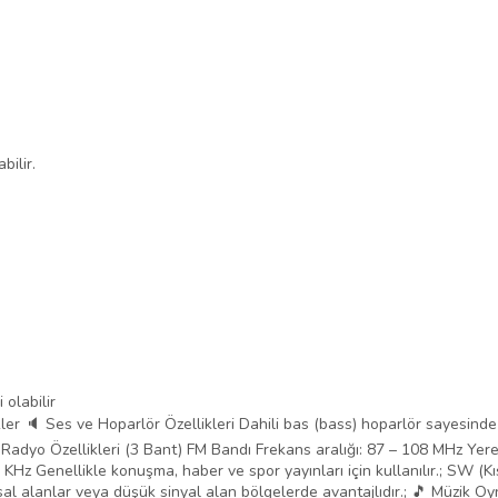
bilir.
olabilir
er 🔈 Ses ve Hoparlör Özellikleri Dahili bas (bass) hoparlör sayesinde g
; 📡 Radyo Özellikleri (3 Bant) FM Bandı Frekans aralığı: 87 – 108 MHz Yer
KHz Genellikle konuşma, haber ve spor yayınları için kullanılır.; SW (Kı
Kırsal alanlar veya düşük sinyal alan bölgelerde avantajlıdır.; 🎵 Müzik 