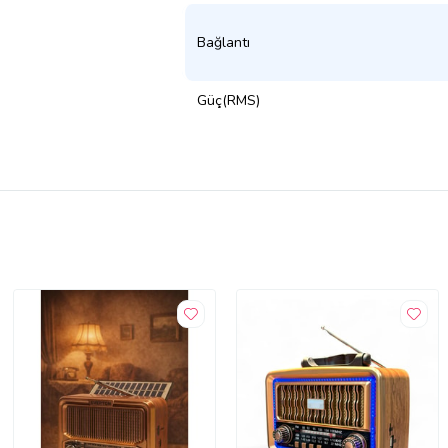
Bağlantı
Güç(RMS)