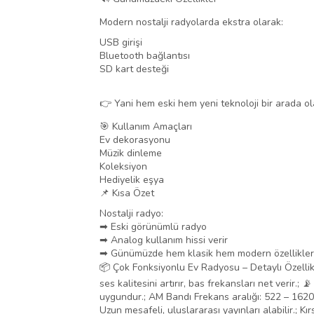
Modern nostalji radyolarda ekstra olarak:
USB girişi
Bluetooth bağlantısı
SD kart desteği
👉 Yani hem eski hem yeni teknoloji bir arada ola
🎯 Kullanım Amaçları
Ev dekorasyonu
Müzik dinleme
Koleksiyon
Hediyelik eşya
📌 Kısa Özet
Nostalji radyo:
➡ Eski görünümlü radyo
➡ Analog kullanım hissi verir
➡ Günümüzde hem klasik hem modern özellikleri 
📦 Çok Fonksiyonlu Ev Radyosu – Detaylı Özellikl
ses kalitesini artırır, bas frekansları net verir.
uygundur.; AM Bandı Frekans aralığı: 522 – 1620 
Uzun mesafeli, uluslararası yayınları alabilir.; 