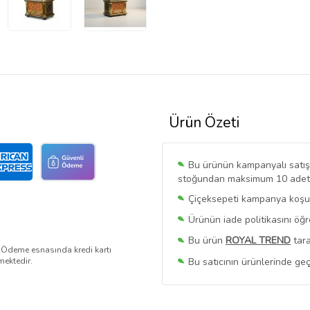
Ürün Özeti
Bu ürünün kampanyalı satışı 
stoğundan maksimum 10 adet sa
Çiçeksepeti kampanya koşull
Ürünün iade politikasını öğ
Bu ürün
ROYAL TREND
tara
. Ödeme esnasında kredi kartı
Bu satıcının ürünlerinde geç
mektedir.
Bu Satıcının
Tüm Ürünlerini
Ürün sayfasında gördüğünüz f