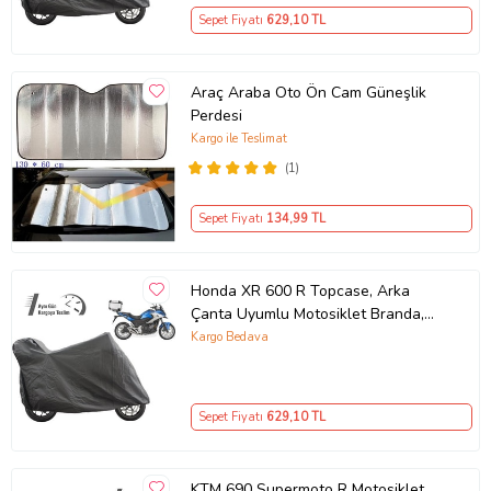
Sepet Fiyatı
629
,10 TL
Araç Araba Oto Ön Cam Güneşlik
Perdesi
Kargo ile Teslimat
(1)
Sepet Fiyatı
134
,99 TL
Honda XR 600 R Topcase, Arka
Çanta Uyumlu Motosiklet Branda,
Motor Örtüsü , Çadır
Kargo Bedava
Sepet Fiyatı
629
,10 TL
KTM 690 Supermoto R Motosiklet