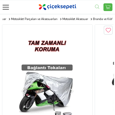
esuar
Motosiklet Parçaları ve Aksesuarları
Motosiklet Aksesuar
Branda ve Kılıf