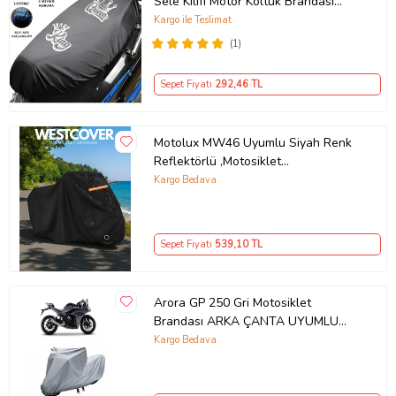
Sele Kılıfı Motor Koltuk Brandası
Ürün Kodu:
kcm50309640
Siyah
Kargo ile Teslimat
(1)
Sepet Fiyatı
292
,46 TL
Motolux MW46 Uyumlu Siyah Renk
Reflektörlü ,Motosiklet
Brandası,Motor Branda Motor
Kargo Bedava
Örtüsü (Güvenlik Kilidi ve Bağlantı
Tokalı)
Sepet Fiyatı
539
,10 TL
Arora GP 250 Gri Motosiklet
Brandası ARKA ÇANTA UYUMLU
DEĞİLDİR
Kargo Bedava