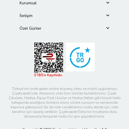
Kurumsal
İletişim
Özel Günler
Türkiye’nin önde gelen online alışveriş sitesi ve mobil uygulaması
Çiçeksepeti’nde, ihtiyacınız olan tüm ürünleri bulabilirsiniz. Çiçek,
Çikolata, Hediye, Kişiye Özel Ürünler ve Hediye Setleri gibi birçok farklı
kategoride aradığınız binlerce ürünü sizlere sunuyor ve zamanında
kapınıza getiriyoruz! Siz de ister sevdiklerinizi mutlu etmek için, ister
kendiniz için sipariş verebilir; Çiçeksepeti Extra’nın fırsatlarla dolu
dünyasıyla tanışarak mutlu bir gün geçirebilirsiniz.