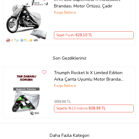
Brandası, Motor Örtüsü, Çadır
Kargo Bedava
Sepet Fiyatı
629
,10 TL
Son Gezdikleriniz
Triumph Rocket Iii X Limited Edition
Arka Çanta Uyumlu Motor Branda
Örtü Koruma Gri
Kargo Bedava
899
,99 TL
Sepette %10 İndirim
809
,99 TL
Daha Fazla Kategori