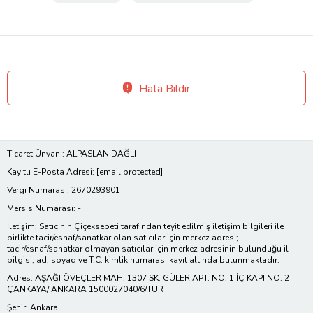
Hata Bildir
Ticaret Ünvanı: ALPASLAN DAĞLI
Kayıtlı E-Posta Adresi:
[email protected]
Vergi Numarası: 2670293901
Mersis Numarası: -
İletişim: Satıcının Çiçeksepeti tarafından teyit edilmiş iletişim bilgileri ile
birlikte tacir/esnaf/sanatkar olan satıcılar için merkez adresi;
tacir/esnaf/sanatkar olmayan satıcılar için merkez adresinin bulunduğu il
bilgisi, ad, soyad ve T.C. kimlik numarası kayıt altında bulunmaktadır.
Adres: AŞAĞI ÖVEÇLER MAH. 1307 SK. GÜLER APT. NO: 1 İÇ KAPI NO: 2
ÇANKAYA/ ANKARA 1500027040/6/TUR
Şehir: Ankara