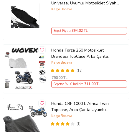
Universal Uyumlu Motosiklet Siyah
Sele Kılıfı Motor Koltuk Brandası
Kargo Bedava
Sepet Fiyatı
394
,02 TL
Honda Forza 250 Motosiklet
Brandası TopCase Arka Çanta
Uyumlu Branda,Örtü
Kargo Bedava
(13)
790
,00 TL
Sepette %10 İndirim
711
,00 TL
Honda CRF 1000 L Africa Twin
Topcase, Arka Çanta Uyumlu
Motosiklet Branda, Motor Örtüsü ,
Kargo Bedava
Çadır
(1)