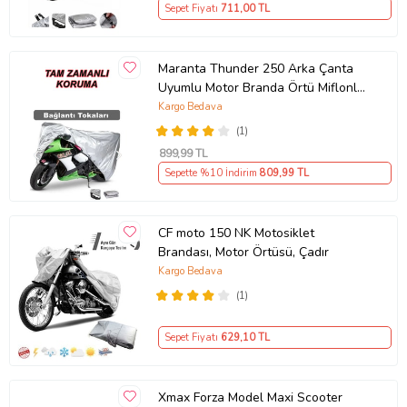
Sepet Fiyatı
711
,00 TL
Maranta Thunder 250 Arka Çanta
Uyumlu Motor Branda Örtü Miflonlu
Premium 4 Mevsim Koruma Gri
Kargo Bedava
(1)
899
,99 TL
Sepette %10 İndirim
809
,99 TL
CF moto 150 NK Motosiklet
Brandası, Motor Örtüsü, Çadır
Kargo Bedava
(1)
Sepet Fiyatı
629
,10 TL
Xmax Forza Model Maxi Scooter