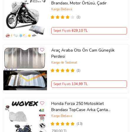
Brandası, Motor Örtüsü, Çadır
Kargo Bedava
(1)
Sepet Fiyatı
629
,10 TL
Araç Araba Oto Ön Cam Güneşlik
Perdesi
Kargo ile Teslimat
(1)
Sepet Fiyatı
134
,99 TL
Honda Forza 250 Motosiklet
Brandası TopCase Arka Çanta
Uyumlu Branda,Örtü
Kargo Bedava
(13)
790
,00 TL