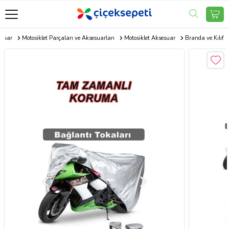
esuar
Motosiklet Parçaları ve Aksesuarları
Motosiklet Aksesuar
Branda ve Kılıf