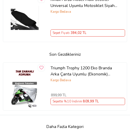
Universal Uyumlu Motosiklet Siyah
Sele Kılıfı Motor Koltuk Brandası
Kargo Bedava
Sepet Fiyatı
394
,02 TL
Son Gezdikleriniz
Triumph Trophy 1200 Eko Branda
Arka Çanta Uyumlu (Ekonomik)
Koruma Gri
Kargo Bedava
899
,99 TL
Sepette %10 İndirim
809
,99 TL
Daha Fazla Kategori