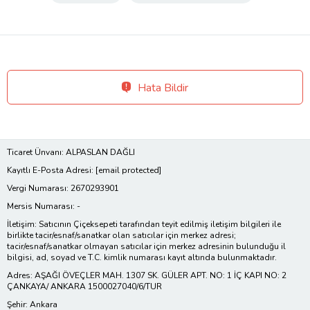
Hata Bildir
Ticaret Ünvanı: ALPASLAN DAĞLI
Kayıtlı E-Posta Adresi:
[email protected]
Vergi Numarası: 2670293901
Mersis Numarası: -
İletişim: Satıcının Çiçeksepeti tarafından teyit edilmiş iletişim bilgileri ile
birlikte tacir/esnaf/sanatkar olan satıcılar için merkez adresi;
tacir/esnaf/sanatkar olmayan satıcılar için merkez adresinin bulunduğu il
bilgisi, ad, soyad ve T.C. kimlik numarası kayıt altında bulunmaktadır.
Adres: AŞAĞI ÖVEÇLER MAH. 1307 SK. GÜLER APT. NO: 1 İÇ KAPI NO: 2
ÇANKAYA/ ANKARA 1500027040/6/TUR
Şehir: Ankara