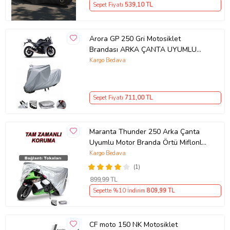
Sepet Fiyatı
539
,10 TL
Arora GP 250 Gri Motosiklet
Brandası ARKA ÇANTA UYUMLU
DEĞİLDİR
Kargo Bedava
Sepet Fiyatı
711
,00 TL
Maranta Thunder 250 Arka Çanta
Uyumlu Motor Branda Örtü Miflonlu
Premium 4 Mevsim Koruma Gri
Kargo Bedava
(1)
899
,99 TL
Sepette %10 İndirim
809
,99 TL
CF moto 150 NK Motosiklet