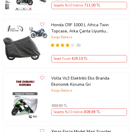
Sepette %10 İndirim
711
,00 TL
Honda CRF 1000 L Africa Twin
Topcase, Arka Çanta Uyumlu
Motosiklet Branda, Motor Örtüsü ,
Kargo Bedava
Çadır
(1)
Sepet Fiyatı
629
,10 TL
Volta Vs3 Elektrikli Eko Branda
Ekonomik Koruma Gri
Kargo Bedava
899
,99 TL
Sepette %10 İndirim
809
,99 TL
Xmax Forza Model Maxi Scooter