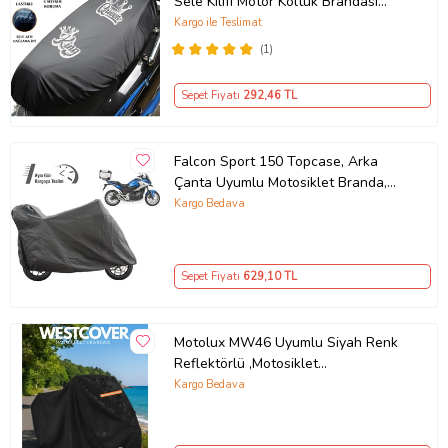
Sele Kılıfı Motor Koltuk Brandası
Ürün Kodu:
kcm65892433
Siyah
Kargo ile Teslimat
(1)
Sepet Fiyatı
292
,46 TL
Falcon Sport 150 Topcase, Arka
Çanta Uyumlu Motosiklet Branda,
Motor Örtüsü , Çadır
Kargo Bedava
Sepet Fiyatı
629
,10 TL
Motolux MW46 Uyumlu Siyah Renk
Reflektörlü ,Motosiklet
Brandası,Motor Branda Motor
Kargo Bedava
Örtüsü (Güvenlik Kilidi ve Bağlantı
Tokalı)