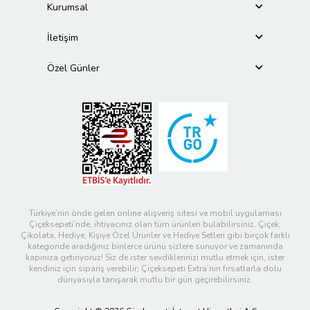
Kurumsal
İletişim
Özel Günler
Türkiye’nin önde gelen online alışveriş sitesi ve mobil uygulaması
Çiçeksepeti’nde, ihtiyacınız olan tüm ürünleri bulabilirsiniz. Çiçek,
Çikolata, Hediye, Kişiye Özel Ürünler ve Hediye Setleri gibi birçok farklı
kategoride aradığınız binlerce ürünü sizlere sunuyor ve zamanında
kapınıza getiriyoruz! Siz de ister sevdiklerinizi mutlu etmek için, ister
kendiniz için sipariş verebilir; Çiçeksepeti Extra’nın fırsatlarla dolu
dünyasıyla tanışarak mutlu bir gün geçirebilirsiniz.