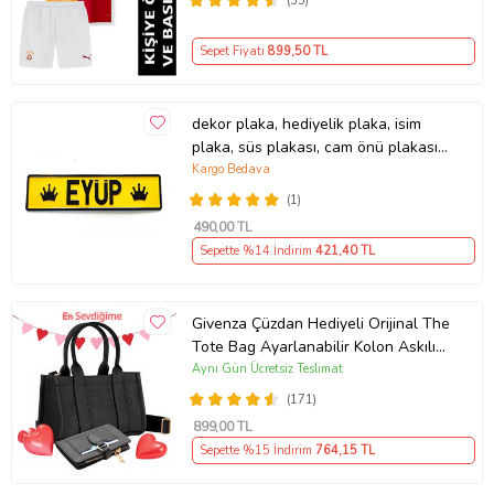
(55)
Sepet Fiyatı
899
,50 TL
dekor plaka, hediyelik plaka, isim
plaka, süs plakası, cam önü plakası,
tırcı plakası (Sarı-Siyah)
Kargo Bedava
(1)
490
,00 TL
Sepette %14 İndirim
421
,40 TL
Givenza Çüzdan Hediyeli Orijinal The
Tote Bag Ayarlanabilir Kolon Askılı
Yumuşak Deri Çapraz Mini El Kol ve
Aynı Gün Ücretsiz Teslimat
Omuz Çantası (Siyah)
(171)
899
,00 TL
Sepette %15 İndirim
764
,15 TL