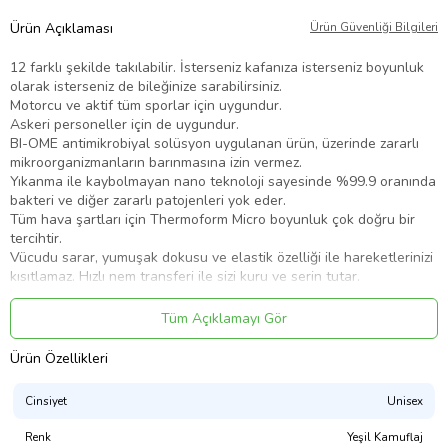
Ürün Açıklaması
Ürün Güvenliği Bilgileri
12 farklı şekilde takılabilir. İsterseniz kafanıza isterseniz boyunluk
olarak isterseniz de bileğinize sarabilirsiniz.
Motorcu ve aktif tüm sporlar için uygundur.
Askeri personeller için de uygundur.
BI-OME antimikrobiyal solüsyon uygulanan ürün, üzerinde zararlı
mikroorganizmanların barınmasına izin vermez.
Yıkanma ile kaybolmayan nano teknoloji sayesinde %99.9 oranında
bakteri ve diğer zararlı patojenleri yok eder.
Tüm hava şartları için Thermoform Micro boyunluk çok doğru bir
tercihtir.
Vücudu sarar, yumuşak dokusu ve elastik özelliği ile hareketlerinizi
kısıtlamaz. Hızlı nem transferi ile sizi kuru ve serin tutar.
Thermoform mikrofiber teknolojisi nemi vücudunuzdan hızlı bir
şekilde uzaklaştırır.
Tüm Açıklamayı Gör
Cilde yapışmaz.
Cildinizi UV ışınlarından korur.
Ürün Özellikleri
Tüm aktif sporlar için uygundur.
TSK Kamuflaj Askeri Bandana Buff ve fazlası için askeri malzeme
Cinsiyet
Unisex
mağazası Asker Marketi’ni inceleyebilirsiniz.
Ürün Kodu:
Renk
kcs983438037
Yeşil Kamuflaj