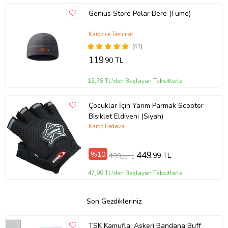
Genıus Store Polar Bere (Füme)
Kargo ile Teslimat
(41)
119
,90 TL
12,78 TL'den Başlayan Taksitlerle
Çocuklar İçin Yarım Parmak Scooter
Bisiklet Eldiveni (Siyah)
Kargo Bedava
%10
449
,99 TL
499
,99 TL
47,99 TL'den Başlayan Taksitlerle
Son Gezdikleriniz
TSK Kamuflaj Askeri Bandana Buff