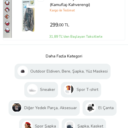
(Kamuflaj-Kahverengi)
Kargo ile Teslimat
299
,00 TL
31,89 TL'den Başlayan Taksitlerle
Daha Fazla Kategori
Outdoor Eldiven, Bere, Şapka, Yüz Maskesi
Sneaker
Spor T-shirt
Diğer Yedek Parça, Aksesuar
El Çanta
Spor Şapka
Şapka, Kasket