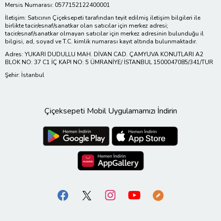
Mersis Numarası: 0577152122400001
İletişim: Satıcının Çiçeksepeti tarafından teyit edilmiş iletişim bilgileri ile
birlikte tacir/esnaf/sanatkar olan satıcılar için merkez adresi;
tacir/esnaf/sanatkar olmayan satıcılar için merkez adresinin bulunduğu il
bilgisi, ad, soyad ve T.C. kimlik numarası kayıt altında bulunmaktadır.
Adres: YUKARI DUDULLU MAH. DİVAN CAD. ÇAMYUVA KONUTLARI A2
BLOK NO: 37 C1 İÇ KAPI NO: 5 ÜMRANİYE/ İSTANBUL 1500047085/341/TUR
Şehir: İstanbul
Çiçeksepeti Mobil Uygulamamızı İndirin