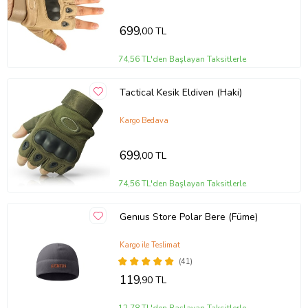
699
,00 TL
74,56 TL'den Başlayan Taksitlerle
Tactical Kesik Eldiven (Haki)
Kargo Bedava
699
,00 TL
74,56 TL'den Başlayan Taksitlerle
Genıus Store Polar Bere (Füme)
Kargo ile Teslimat
(41)
119
,90 TL