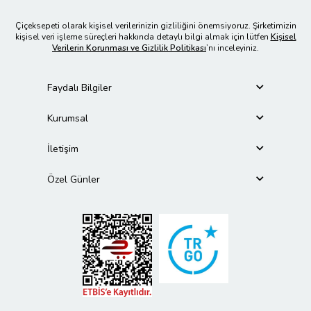
Çiçeksepeti olarak kişisel verilerinizin gizliliğini önemsiyoruz. Şirketimizin
kişisel veri işleme süreçleri hakkında detaylı bilgi almak için lütfen
Kişisel
Verilerin Korunması ve Gizlilik Politikası
’nı inceleyiniz.
Faydalı Bilgiler
Kurumsal
İletişim
Özel Günler