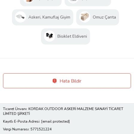
Askeri, Kamuflaj Giyim
Omuz Çanta
Bisiklet Eldiveni
Hata Bildir
Ticaret Ünvanı: KORDAK OUTDOOR ASKERİ MALZEME SANAYİ TİCARET
LİMİTED ŞİRKETİ
Kayıtlı E-Posta Adresi:
[email protected]
Vergi Numarası: 5771521224