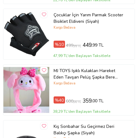
12,78 TL'den Başlayan Taksitlerle
Çocuklar İçin Yarım Parmak Scooter
Bisiklet Eldiveni (Siyah)
Kargo Bedava
%10
449
,99 TL
499
,99 TL
47,99 TL'den Başlayan Taksitlerle
MJ TOYS Işıklı Kulakları Hareket
Eden Tavşan Pelüş Şapka Bere
Bunny pembe
Kargo Bedava
%40
359
,00 TL
600
,00 TL
38,29 TL'den Başlayan Taksitlerle
Kış Sonbahar Su Geçirmez Deri
Balıkçı Şapka (Siyah)