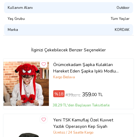
Kullanım Alanı
Outdoor
Yaş Grubu
Tüm Yaşlar
Marka
KORDAK
İlginizi Çekebilecek Benzer Seçenekler
Örümcekadam Şapka Kulakları
Hareket Eden Şapka Işıklı Modlu
Peluş Ironman Şapka Bere
Kargo Bedava
%18
359
,00 TL
439
,00 TL
38,29 TL'den Başlayan Taksitlerle
Yeni TSK Kamuflaj Özel Kuvvet
Yazlık Operasyon Kep Siyah
Ücretsiz / 24 Saatte Kargo