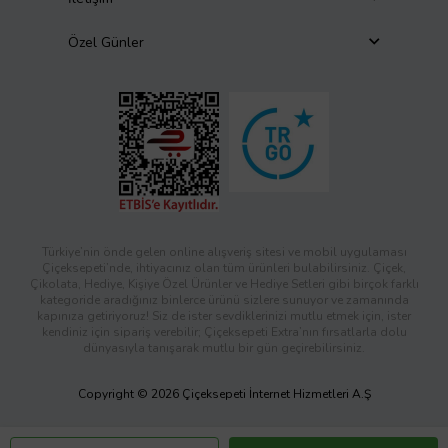
Özel Günler
Türkiye’nin önde gelen online alışveriş sitesi ve mobil uygulaması
Çiçeksepeti’nde, ihtiyacınız olan tüm ürünleri bulabilirsiniz. Çiçek,
Çikolata, Hediye, Kişiye Özel Ürünler ve Hediye Setleri gibi birçok farklı
kategoride aradığınız binlerce ürünü sizlere sunuyor ve zamanında
kapınıza getiriyoruz! Siz de ister sevdiklerinizi mutlu etmek için, ister
kendiniz için sipariş verebilir; Çiçeksepeti Extra’nın fırsatlarla dolu
dünyasıyla tanışarak mutlu bir gün geçirebilirsiniz.
Copyright © 2026 Çiçeksepeti İnternet Hizmetleri A.Ş