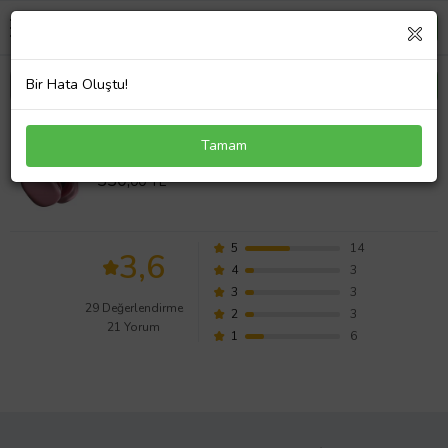
Bir Hata Oluştu!
P9 Bluetooth Kablosuz Kulak Üstü Kulaklık (Kırmızı)
Tamam
Değerlendirmeleri
330,
00 TL
5
14
3,6
4
3
3
3
29 Değerlendirme
2
3
21 Yorum
1
6