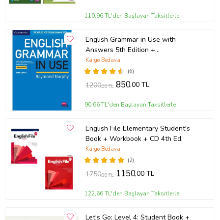
110,96 TL'den Başlayan Taksitlerle
English Grammar in Use with
Answers 5th Edition +
Downloadable Audios CD
Kargo Bedava
(6)
850
,00 TL
1200
,00 TL
90,66 TL'den Başlayan Taksitlerle
English File Elementary Student's
Book + Workbook + CD 4th Ed.
Kargo Bedava
(2)
1150
,00 TL
1750
,00 TL
122,66 TL'den Başlayan Taksitlerle
Let's Go: Level 4: Student Book +