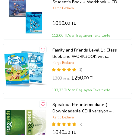
Student's Book + Workbook + CD
4th Ed.
Kargo Bedava
1050
,00 TL
112,00 TL'den Başlayan Taksitlerle
Family and Friends Level 1 : Class
Book and WORKBOOK with
Downloadable Audios
Kargo Bedava
(1)
1250
,00 TL
1383
,25 TL
133,33 TL'den Başlayan Taksitlerle
Speakout Pre-intermediate (
Downloadable CD li versiyon –
Online KOD YOKTUR )
Kargo Bedava
(2)
1040
,30 TL