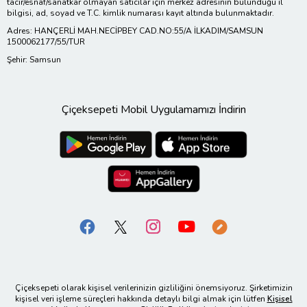
tacir/esnaf/sanatkar olmayan satıcılar için merkez adresinin bulunduğu il
bilgisi, ad, soyad ve T.C. kimlik numarası kayıt altında bulunmaktadır.
Adres: HANÇERLİ MAH.NECİPBEY CAD.NO:55/A İLKADIM/SAMSUN
1500062177/55/TUR
Şehir: Samsun
Çiçeksepeti Mobil Uygulamamızı İndirin
Çiçeksepeti olarak kişisel verilerinizin gizliliğini önemsiyoruz. Şirketimizin
kişisel veri işleme süreçleri hakkında detaylı bilgi almak için lütfen
Kişisel