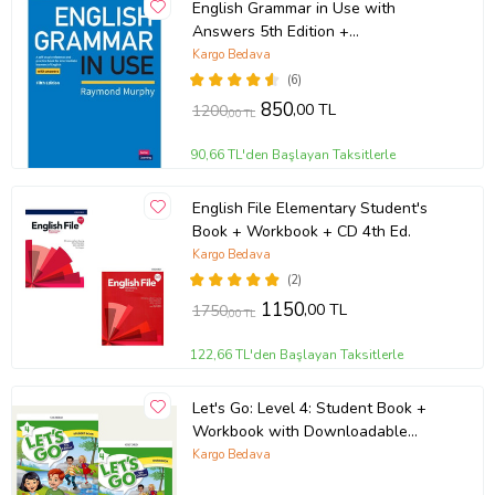
English Grammar in Use with
Answers 5th Edition +
Downloadable Audios CD
Kargo Bedava
(6)
850
,00 TL
1200
,00 TL
90,66 TL'den Başlayan Taksitlerle
English File Elementary Student's
Book + Workbook + CD 4th Ed.
Kargo Bedava
(2)
1150
,00 TL
1750
,00 TL
122,66 TL'den Başlayan Taksitlerle
Let's Go: Level 4: Student Book +
Workbook with Downloadable
Audios
Kargo Bedava