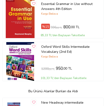
Essential Grammar in Use without
Answers 4th Edition
Kargo Bedava
%15
800
,00 TL
936
,00 TL
85,33 TL'den Başlayan Taksitlerle
Oxford Word Skills Intermediate
Vocabulary (2nd Ed)
Kargo Bedava
950
,00 TL
1200
,00 TL
101,33 TL'den Başlayan Taksitlerle
Bu Ürünü Alanlar Bunları da Aldı
New Headway intermediate