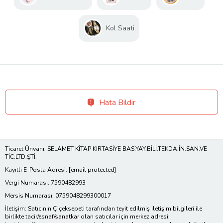
Kol Saati
Hata Bildir
Ticaret Ünvanı: SELAMET KİTAP KIRTASİYE BAS.YAY.BİLİ.TEKDA.İN.SAN.VE
TİC.LTD.ŞTİ.
Kayıtlı E-Posta Adresi:
[email protected]
Vergi Numarası: 7590482993
Mersis Numarası: 0759048299300017
İletişim: Satıcının Çiçeksepeti tarafından teyit edilmiş iletişim bilgileri ile
birlikte tacir/esnaf/sanatkar olan satıcılar için merkez adresi;