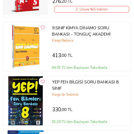
276
,20 TL
2. Ürüne %5 İndirim
9.SINIF KİMYA DİNAMO SORU
BANKASI - TONGUÇ AKADEMİ
Kargo Bedava
413
,00 TL
44,05 TL'den Başlayan Taksitlerle
YEP FEN BİLGİSİ SORU BANKASI 8.
SINIF
Kargo ile Teslimat
330
,00 TL
35,20 TL'den Başlayan Taksitlerle