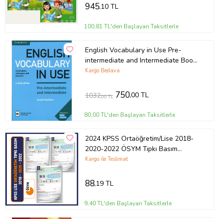
945
,10 TL
100,81 TL'den Başlayan Taksitlerle
English Vocabulary in Use Pre-
intermediate and Intermediate Book
and CD
Kargo Bedava
750
,00 TL
1032
,00 TL
80,00 TL'den Başlayan Taksitlerle
2024 KPSS Ortaöğretim/Lise 2018-
2020-2022 ÖSYM Tıpkı Basım
Türkiye Geneli D.Çözü
Kargo ile Teslimat
88
,19 TL
9,40 TL'den Başlayan Taksitlerle