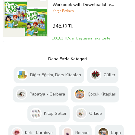
Workbook with Downloadable
Audios
Kargo Bedava
945
,10 TL
100,81 TL'den Başlayan Taksitlerle
Daha Fazla Kategori
Diğer Eğitim, Ders Kitapları
Güller
Papatya - Gerbera
Çocuk Kitapları
Kitap Setler
Orkide
Kek - Kurabiye
Roman
Kupa