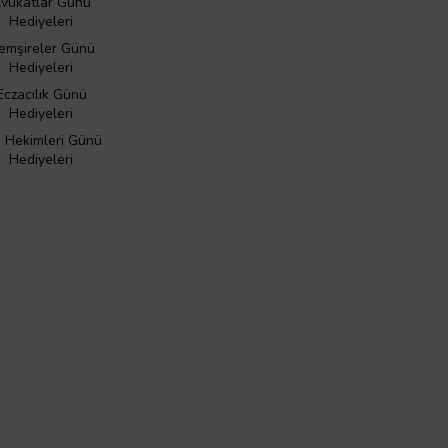
vukatlar Günü
Hediyeleri
emşireler Günü
Hediyeleri
Eczacılık Günü
Hediyeleri
ş Hekimleri Günü
Hediyeleri