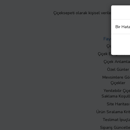
Çiçeksepeti olarak kişisel verilerinizin giz
Bir Hat
Faydalı Bilgil
Çiçek Bakımı
Çiçek Eşliğinde N
Çiçek Anlamla
Özel Günler
Mevsimlere Gö
Çiçekler
Yenilebilir Çiç
Saklama Koşull
Site Haritası
Ürün Sıralama Krit
Teslimat İpuçla
Sipariş Güncell