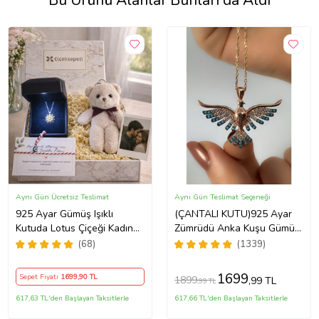
Bu Ürünü Alanlar Bunları da Aldı
Aynı Gün Ücretsiz Teslimat
Aynı Gün Teslimat Seçeneği
925 Ayar Gümüş Işıklı
(ÇANTALI KUTU)925 Ayar
Kutuda Lotus Çiçeği Kadın
Zümrüdü Anka Kuşu Gümüş
Kolye , Peluş Ayıcık
Kadın Kolye - MAVİ
(68)
(1339)
Anahtarlık Marteniçka
Bileklik, Polaroid Fotoğraf
1699
Sepet Fiyatı
1699
,90 TL
1899
,99 TL
,99 TL
Hediye
617,63 TL'den Başlayan Taksitlerle
617,66 TL'den Başlayan Taksitlerle