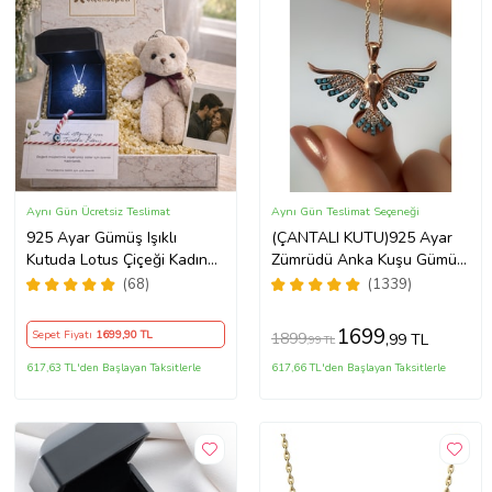
Aynı Gün Ücretsiz Teslimat
Aynı Gün Teslimat Seçeneği
925 Ayar Gümüş Işıklı
(ÇANTALI KUTU)925 Ayar
Kutuda Lotus Çiçeği Kadın
Zümrüdü Anka Kuşu Gümüş
Kolye , Peluş Ayıcık
Kadın Kolye - MAVİ
(68)
(1339)
Anahtarlık Marteniçka
Bileklik, Polaroid Fotoğraf
1699
Sepet Fiyatı
1699
,90 TL
1899
,99 TL
,99 TL
Hediye
617,63 TL'den Başlayan Taksitlerle
617,66 TL'den Başlayan Taksitlerle