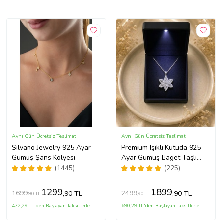
Aynı Gün Ücretsiz Teslimat
Aynı Gün Ücretsiz Teslimat
Silvano Jewelry 925 Ayar
Premium Işıklı Kutuda 925
Gümüş Şans Kolyesi
Ayar Gümüş Baget Taşlı
Lotus Çiçeği Kolye
(1445)
(225)
1299
1899
1699
2499
,90 TL
,90 TL
,90 TL
,90 TL
472,29 TL'den Başlayan Taksitlerle
690,29 TL'den Başlayan Taksitlerle