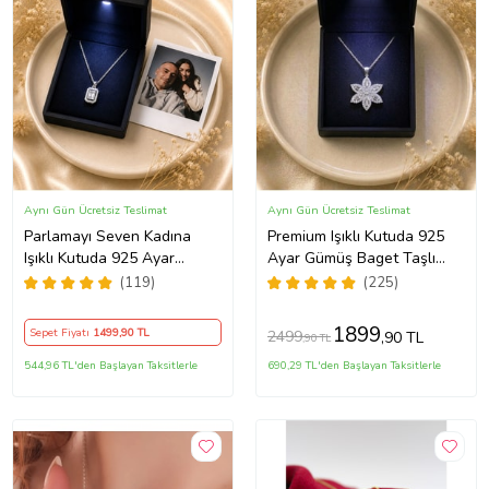
Aynı Gün Ücretsiz Teslimat
Aynı Gün Ücretsiz Teslimat
Parlamayı Seven Kadına
Premium Işıklı Kutuda 925
Işıklı Kutuda 925 Ayar
Ayar Gümüş Baget Taşlı
Gümüş Baget Kolye - Kişiye
Lotus Çiçeği Kolye
(119)
(225)
Özel Fotoğraf Hediye
1899
Sepet Fiyatı
1499
,90 TL
2499
,90 TL
,90 TL
544,96 TL'den Başlayan Taksitlerle
690,29 TL'den Başlayan Taksitlerle