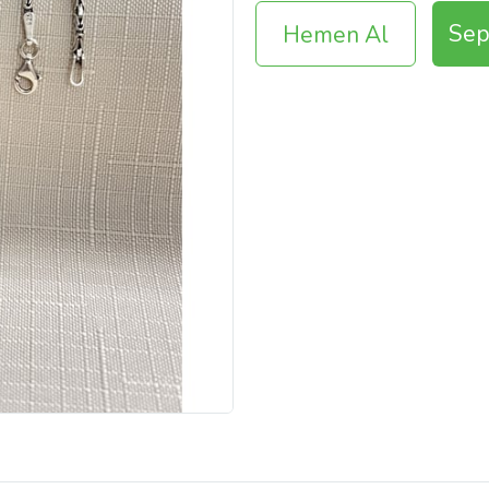
Sep
Hemen Al