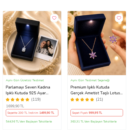
Aynı Gün Ücretsiz Teslimat
Aynı Gün Teslimat Seçeneği
Parlamayı Seven Kadına
Premium Işıklı Kutuda
Işıklı Kutuda 925 Ayar
Gerçek Ametist Taşlı Lotus
Gümüş Baget Kolye - Kişiye
Kolye – 925 Ayar Gümüş
(119)
(21)
Özel Fotoğraf Hediye
Kadın Kolye
1699
,90 TL
Sepette 200 TL İndirim
1499
,90 TL
Sepet Fiyatı
999
,95 TL
544,96 TL'den Başlayan Taksitlerle
363,31 TL'den Başlayan Taksitlerle