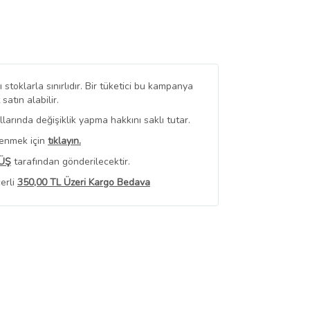
stoklarla sınırlıdır. Bir tüketici bu kampanya
tın alabilir.
arında değişiklik yapma hakkını saklı tutar.
renmek için
tıklayın.
ÜŞ
tarafından gönderilecektir.
erli
350,00 TL Üzeri Kargo Bedava
 Görüntüle
iyat bilgileri, satıcı tarafından