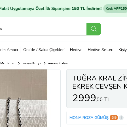
rim Amacı
Orkide / Saksı Çiçekleri
Hediye
Hediye Setleri
Kişi
 Modelleri
Hediye Kolye
Gümüş Kolye
TUĞRA KRAL Zİ
EKREK CEVŞEN 
2999
,00 TL
MONA ROZA GÜMÜŞ
6,9