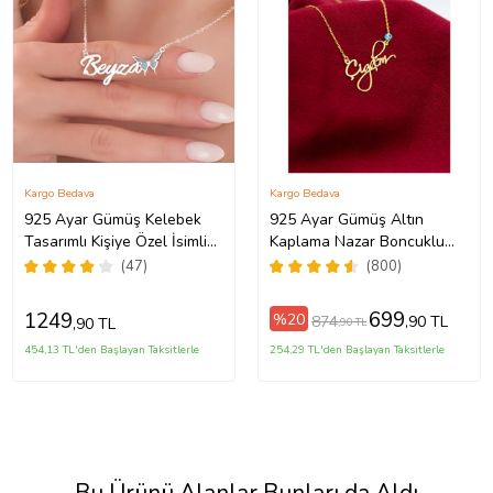
Kargo Bedava
Kargo Bedava
925 Ayar Gümüş Kelebek
925 Ayar Gümüş Altın
Tasarımlı Kişiye Özel İsimli
Kaplama Nazar Boncuklu
Kadın Kolye Anneye
Kişiye Özel El Yazılı Kolye
(47)
(800)
Hediye,Sevgiliye
(Sarı)
Hediye,Arkadaşa
699
1249
%20
874
,90 TL
,90 TL
,90 TL
Hediye,Doğum Günü
Hediyesi,Eşe Hediye
454,13 TL'den Başlayan Taksitlerle
254,29 TL'den Başlayan Taksitlerle