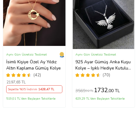
Aynı Gün Ücretsiz Teslimat
Aynı Gün Ücretsiz Teslimat
İsimli Kişiye Özel Ay Yıldız
925 Ayar Gümüş Anka Kuşu
Altın Kaplama Gümüş Kolye
Kolye – Işıklı Hediye Kutulu
Zarif Kadın Kolyesi
(42)
(70)
2197
,65 TL
1732
Sepette %35 İndirim
1428
,47 TL
3569
,00 TL
,92 TL
519,01 TL'den Başlayan Taksitlerle
629,29 TL'den Başlayan Taksitlerle