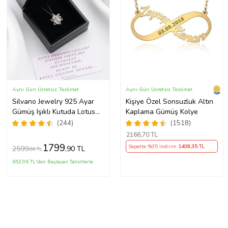
Aynı Gün Ücretsiz Teslimat
Aynı Gün Ücretsiz Teslimat
Silvano Jewelry 925 Ayar
Kişiye Özel Sonsuzluk Altın
Gümüş Işıklı Kutuda Lotus
Kaplama Gümüş Kolye
Kolye
(244)
(1518)
2166
,70 TL
1799
Sepette %35 İndirim
1408
,35 TL
2599
,90 TL
,86 TL
653,96 TL'den Başlayan Taksitlerle