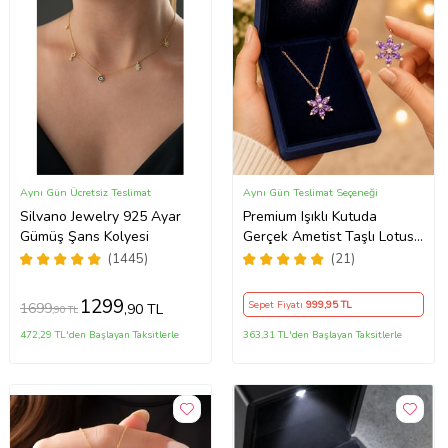
Aynı Gün Ücretsiz Teslimat
Aynı Gün Teslimat Seçeneği
Silvano Jewelry 925 Ayar
Premium Işıklı Kutuda
Gümüş Şans Kolyesi
Gerçek Ametist Taşlı Lotus
Kolye – 925 Ayar Gümüş
(1445)
(21)
Kadın Kolye
1299
Sepet Fiyatı
999
,95 TL
1699
,90 TL
,90 TL
472,29 TL'den Başlayan Taksitlerle
363,31 TL'den Başlayan Taksitlerle