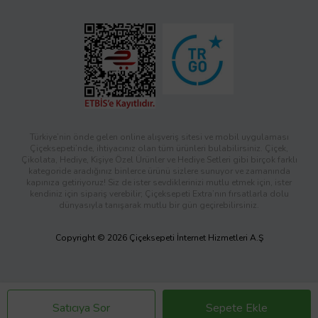
Türkiye’nin önde gelen online alışveriş sitesi ve mobil uygulaması
Çiçeksepeti’nde, ihtiyacınız olan tüm ürünleri bulabilirsiniz. Çiçek,
Çikolata, Hediye, Kişiye Özel Ürünler ve Hediye Setleri gibi birçok farklı
kategoride aradığınız binlerce ürünü sizlere sunuyor ve zamanında
kapınıza getiriyoruz! Siz de ister sevdiklerinizi mutlu etmek için, ister
kendiniz için sipariş verebilir; Çiçeksepeti Extra’nın fırsatlarla dolu
dünyasıyla tanışarak mutlu bir gün geçirebilirsiniz.
Copyright © 2026 Çiçeksepeti İnternet Hizmetleri A.Ş
Satıcıya Sor
Sepete Ekle