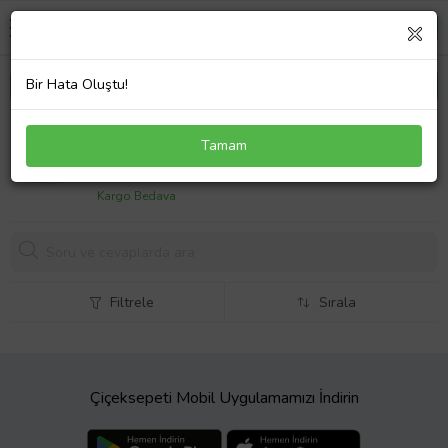
Bir Hata Oluştu!
Tuğrul Kuyumculuk 14 Ayar Altın Çapraz Desenli (5
Tamam
Mm) Bilezik TGRLBLZK107
21448,
01 TL
Kargo Bedava
Filtrele
Sırala
Çiçeksepeti Mobil Uygulamamızı İndirin