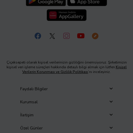
Çiçeksepeti olarak kişisel verilerinizin gizliliğini önemsiyoruz. Şirketimizin
kişisel veri işleme süreçleri hakkında detaylı bilgi almak için lütfen
Kişisel
Verilerin Korunması ve Gizlilik Politikası
’nı inceleyiniz.
Faydalı Bilgiler
Kurumsal
İletişim
Özel Günler