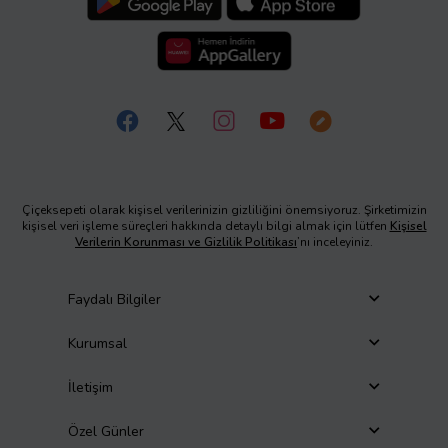
Çiçeksepeti olarak kişisel verilerinizin gizliliğini önemsiyoruz. Şirketimizin
kişisel veri işleme süreçleri hakkında detaylı bilgi almak için lütfen
Kişisel
Verilerin Korunması ve Gizlilik Politikası
’nı inceleyiniz.
Faydalı Bilgiler
Kurumsal
İletişim
Özel Günler