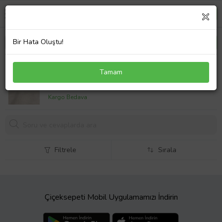
Bir Hata Oluştu!
TÜP MODEL CEVŞEN 925 AYAR GÜMÜŞ KADIN
Tamam
KOLYE
899,
00 TL
Kargo Bedava
Filtrele
Sırala
Çiçeksepeti Mobil Uygulamamızı İndirin