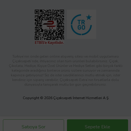
Türkiye’nin önde gelen online alışveriş sitesi ve mobil uygulaması
Çiçeksepeti’nde, ihtiyacınız olan tüm ürünleri bulabilirsiniz. Çiçek,
Çikolata, Hediye, Kişiye Özel Ürünler ve Hediye Setleri gibi birçok farklı
kategoride aradığınız binlerce ürünü sizlere sunuyor ve zamanında
kapınıza getiriyoruz! Siz de ister sevdiklerinizi mutlu etmek için, ister
kendiniz için sipariş verebilir; Çiçeksepeti Extra’nın fırsatlarla dolu
dünyasıyla tanışarak mutlu bir gün geçirebilirsiniz.
Copyright © 2026 Çiçeksepeti İnternet Hizmetleri A.Ş
Satıcıya Sor
Sepete Ekle